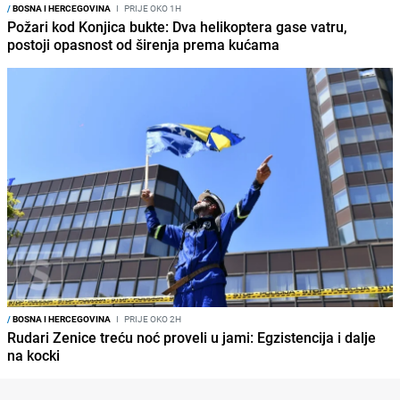
/
BOSNA I HERCEGOVINA
I
PRIJE OKO 1H
Požari kod Konjica bukte: Dva helikoptera gase vatru,
postoji opasnost od širenja prema kućama
/
BOSNA I HERCEGOVINA
I
PRIJE OKO 2H
Rudari Zenice treću noć proveli u jami: Egzistencija i dalje
na kocki