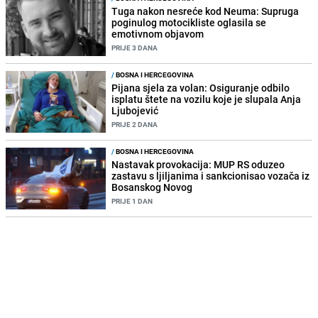
Tuga nakon nesreće kod Neuma: Supruga
poginulog motocikliste oglasila se
emotivnom objavom
PRIJE 3 DANA
/
BOSNA I HERCEGOVINA
Pijana sjela za volan: Osiguranje odbilo
isplatu štete na vozilu koje je slupala Anja
Ljubojević
PRIJE 2 DANA
/
BOSNA I HERCEGOVINA
Nastavak provokacija: MUP RS oduzeo
zastavu s ljiljanima i sankcionisao vozača iz
Bosanskog Novog
PRIJE 1 DAN