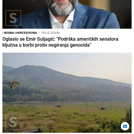
/
BOSNA I HERCEGOVINA
I
PRIJE 52MIN
Oglasio se Emir Suljagić: "Podrška američkih senatora
ključna u borbi protiv negiranja genocida"