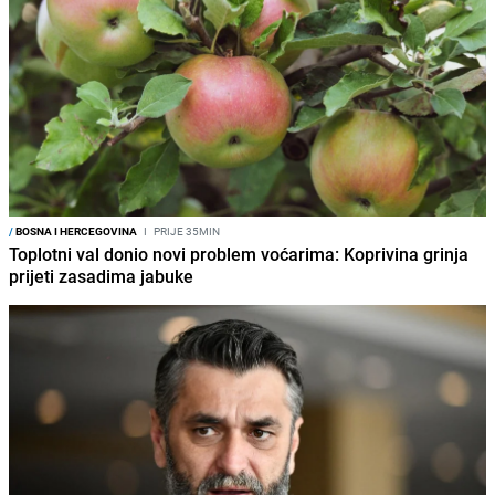
/
BOSNA I HERCEGOVINA
I
PRIJE 35MIN
Toplotni val donio novi problem voćarima: Koprivina grinja
prijeti zasadima jabuke