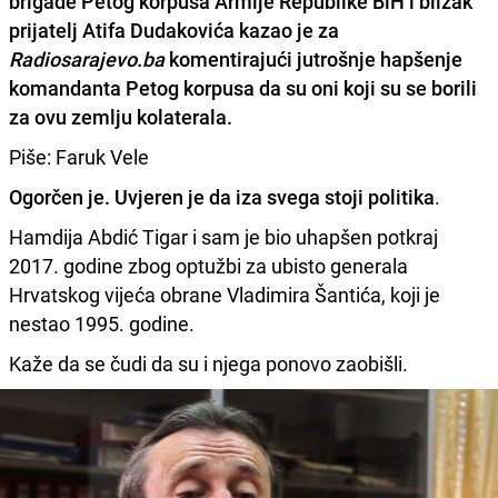
brigade Petog korpusa Armije Republike BiH i blizak
prijatelj Atifa Dudakovića
kazao je za
Radiosarajevo.ba
komentirajući jutrošnje hapšenje
komandanta Petog korpusa da su oni koji su se borili
za ovu zemlju kolaterala.
Piše: Faruk Vele
Ogorčen je. Uvjeren je da iza svega stoji politika
.
Hamdija Abdić Tigar i sam je bio uhapšen potkraj
2017. godine zbog optužbi za ubisto generala
Hrvatskog vijeća obrane Vladimira Šantića, koji je
nestao 1995. godine.
Kaže da se čudi da su i njega ponovo zaobišli.