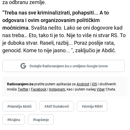
za odbranu zemlje.
"Treba nas sve kriminalizirati, pohapsiti... A to
odgovara i ovim organizovanim političkim
moćnicima.
Svašta nešto. Lako se oni dogovore kad
nas treba… Eto, tako ti je to. Nije to više ni stvar RS. To
je duboka stvar. Raseli, razbij... Poraz poslije rata,
genocid. Kome to nije jasno... ", zaključio je Abdić.
Dodajte Radiosarajevo.ba u omiljene Google izvore
Radiosarajevo.ba
pratite putem aplikacije za
Android
|
iOS
i društvenih
mreža
Twitter
|
Facebook
|
Instagram
, kao i putem našeg
Viber
Chata.
#Hamdija Abdić
#Atif Dudaković
#Armija RBiH
#Krajina
#hapšenje