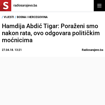
Otvor
/
VIJESTI
/
BOSNA I HERCEGOVINA
Hamdija Abdić Tigar: Poraženi smo
nakon rata, ovo odgovara političkim
moćnicima
27.04.18. 13:21
Radiosarajevo.ba