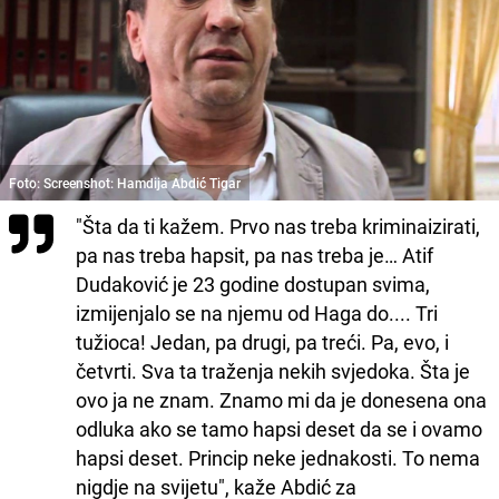
Foto: Screenshot: Hamdija Abdić Tigar
"Šta da ti kažem. Prvo nas treba kriminaizirati,
pa nas treba hapsit, pa nas treba je… Atif
Dudaković je 23 godine dostupan svima,
izmijenjalo se na njemu od Haga do.... Tri
tužioca! Jedan, pa drugi, pa treći. Pa, evo, i
četvrti. Sva ta traženja nekih svjedoka. Šta je
ovo ja ne znam. Znamo mi da je donesena ona
odluka ako se tamo hapsi deset da se i ovamo
hapsi deset. Princip neke jednakosti. To nema
nigdje na svijetu", kaže Abdić za