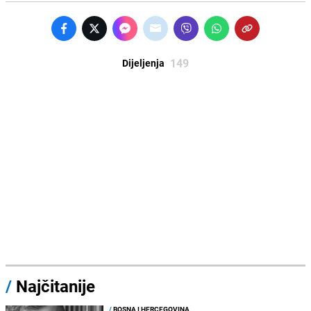
149
Dijeljenja
/
Najčitanije
/
BOSNA I HERCEGOVINA