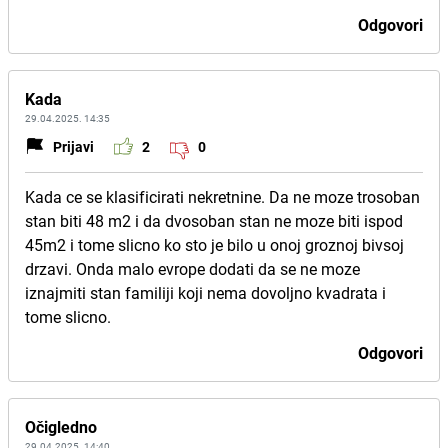
Odgovori
Kada
29.04.2025. 14:35
Prijavi
2
0
Kada ce se klasificirati nekretnine. Da ne moze trosoban
stan biti 48 m2 i da dvosoban stan ne moze biti ispod
45m2 i tome slicno ko sto je bilo u onoj groznoj bivsoj
drzavi. Onda malo evrope dodati da se ne moze
iznajmiti stan familiji koji nema dovoljno kvadrata i
tome slicno.
Odgovori
Očigledno
29.04.2025. 14:40