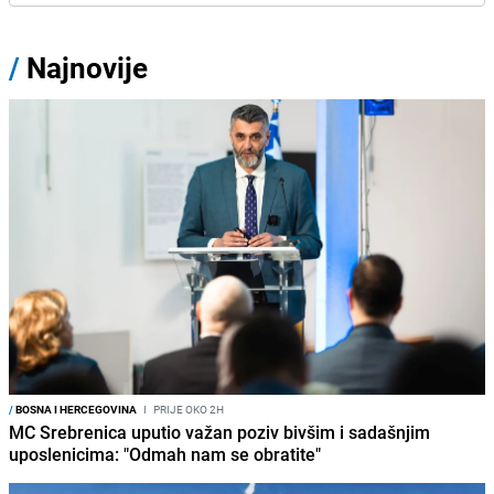
/
Najnovije
/
BOSNA I HERCEGOVINA
I
PRIJE OKO 2H
MC Srebrenica uputio važan poziv bivšim i sadašnjim
uposlenicima: "Odmah nam se obratite"