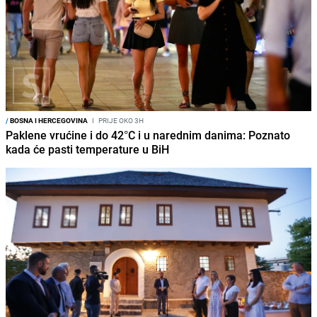
/
BOSNA I HERCEGOVINA
I
PRIJE OKO 3H
Paklene vrućine i do 42°C i u narednim danima: Poznato
kada će pasti temperature u BiH