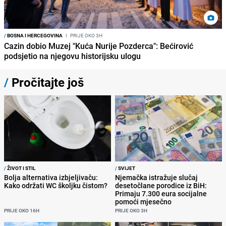
/
BOSNA I HERCEGOVINA
I
PRIJE OKO 3H
Cazin dobio Muzej "Kuća Nurije Pozderca": Bećirović
podsjetio na njegovu historijsku ulogu
/
Pročitajte još
/
ŽIVOT I STIL
/
SVIJET
Bolja alternativa izbjeljivaču:
Njemačka istražuje slučaj
Kako održati WC školjku čistom?
desetočlane porodice iz BiH:
Primaju 7.300 eura socijalne
pomoći mjesečno
PRIJE OKO 16H
PRIJE OKO 3H