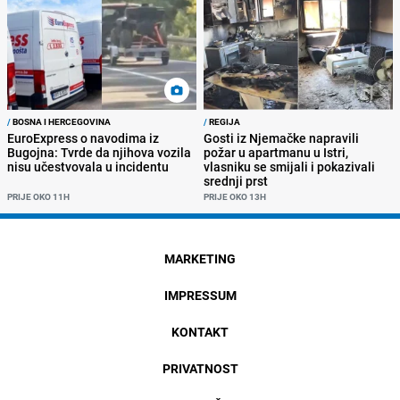
/
BOSNA I HERCEGOVINA
/
REGIJA
EuroExpress o navodima iz
Gosti iz Njemačke napravili
Bugojna: Tvrde da njihova vozila
požar u apartmanu u Istri,
nisu učestvovala u incidentu
vlasniku se smijali i pokazivali
srednji prst
PRIJE OKO 11H
PRIJE OKO 13H
MARKETING
IMPRESSUM
KONTAKT
PRIVATNOST