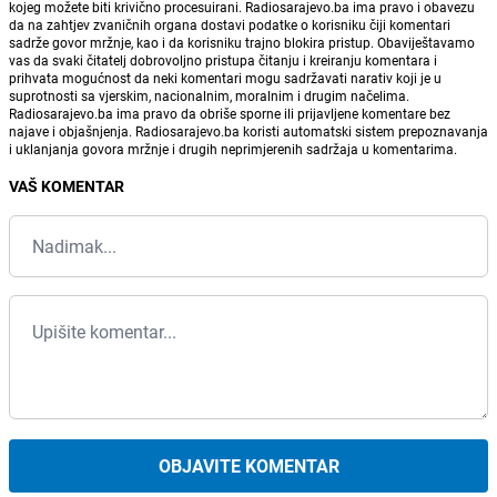
kojeg možete biti krivično procesuirani. Radiosarajevo.ba ima pravo i obavezu
da na zahtjev zvaničnih organa dostavi podatke o korisniku čiji komentari
sadrže govor mržnje, kao i da korisniku trajno blokira pristup. Obaviještavamo
vas da svaki čitatelj dobrovoljno pristupa čitanju i kreiranju komentara i
prihvata mogućnost da neki komentari mogu sadržavati narativ koji je u
suprotnosti sa vjerskim, nacionalnim, moralnim i drugim načelima.
Radiosarajevo.ba ima pravo da obriše sporne ili prijavljene komentare bez
najave i objašnjenja. Radiosarajevo.ba koristi automatski sistem prepoznavanja
i uklanjanja govora mržnje i drugih neprimjerenih sadržaja u komentarima.
VAŠ KOMENTAR
OBJAVITE KOMENTAR