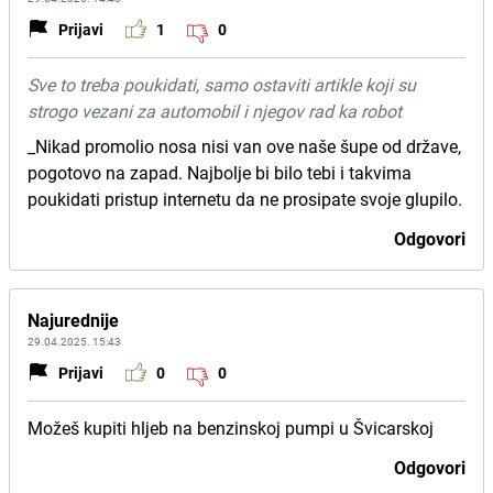
Prijavi
1
0
Sve to treba poukidati, samo ostaviti artikle koji su
strogo vezani za automobil i njegov rad ka robot
_Nikad promolio nosa nisi van ove naše šupe od države,
pogotovo na zapad. Najbolje bi bilo tebi i takvima
poukidati pristup internetu da ne prosipate svoje glupilo.
Odgovori
Najurednije
29.04.2025. 15:43
Prijavi
0
0
Možeš kupiti hljeb na benzinskoj pumpi u Švicarskoj
Odgovori