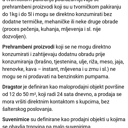
prehrambeni proizvodi koji su u tvorničkom pakiranju
do 1kg i do 5l i mogu se direktno konzumirati bez
dodatne termičke, mehaničke ili neke druge obrade
(proces pečenja, kuhanja, mljevenja i sl. nije
dozvoljen).
Prehrambeni proizvodi
koji se ne mogu direktno
konzumirati i zahtijevaju dodatnu obradu prije
konzumiranja (brašno, tjestenina, ulje, riža, meso, jaja,
hrenovke, kava – instant, mljevena i u zrnu i sl.) ne
mogu se ni prodavati na benzinskim pumpama.
Dragstor
je definiran kao maloprodajni objekt površine
od 12 do 50 m², koji radi 24 sata dnevno, a prodaja se
mora vršiti direktnim kontaktom s kupcima, bez
šalterskog poslovanja.
Suvenirnice
su definirane kao prodajni objekti u kojima
se obavlja trgovina na malo suvenirima,