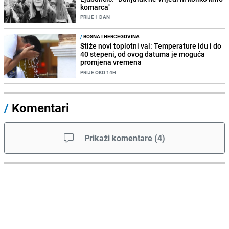
komarca"
PRIJE 1 DAN
/
BOSNA I HERCEGOVINA
Stiže novi toplotni val: Temperature idu i do
40 stepeni, od ovog datuma je moguća
promjena vremena
PRIJE OKO 14H
/
Komentari
Prikaži komentare
(
4
)