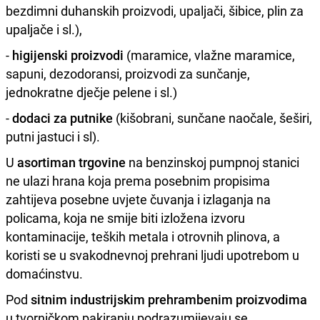
bezdimni duhanskih proizvodi, upaljači, šibice, plin za
upaljače i sl.),
-
higijenski proizvodi
(maramice, vlažne maramice,
sapuni, dezodoransi, proizvodi za sunčanje,
jednokratne dječje pelene i sl.)
-
dodaci za putnike
(kišobrani, sunčane naočale, šeširi,
putni jastuci i sl).
U
asortiman trgovine
na benzinskoj pumpnoj stanici
ne ulazi hrana koja prema posebnim propisima
zahtijeva posebne uvjete čuvanja i izlaganja na
policama, koja ne smije biti izložena izvoru
kontaminacije, teških metala i otrovnih plinova, a
koristi se u svakodnevnoj prehrani ljudi upotrebom u
domaćinstvu.
Pod
sitnim industrijskim prehrambenim proizvodima
u tvorničkom pakiranju podrazumijevaju se