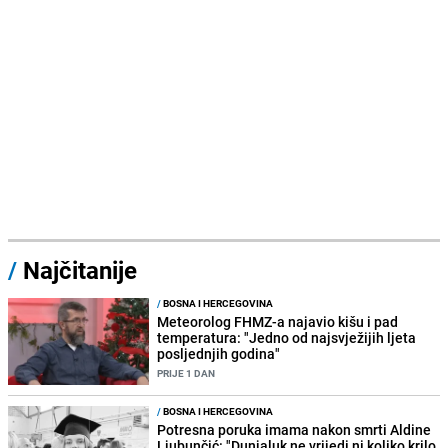
/
Najčitanije
/
BOSNA I HERCEGOVINA
Meteorolog FHMZ-a najavio kišu i pad
temperatura: "Jedno od najsvježijih ljeta
posljednjih godina"
PRIJE 1 DAN
/
BOSNA I HERCEGOVINA
Potresna poruka imama nakon smrti Aldine
Ljubunčić: "Dunjaluk ne vrijedi ni koliko krilo