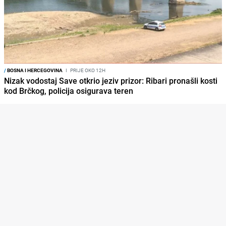
/
BOSNA I HERCEGOVINA
I
PRIJE OKO 12H
Nizak vodostaj Save otkrio jeziv prizor: Ribari pronašli kosti
kod Brčkog, policija osigurava teren