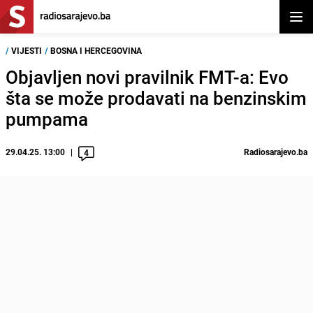
Otvor
/
VIJESTI
/
BOSNA I HERCEGOVINA
Objavljen novi pravilnik FMT-a: Evo
šta se može prodavati na benzinskim
pumpama
29.04.25. 13:00
Radiosarajevo.ba
4