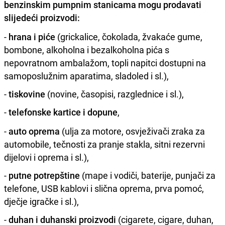
benzinskim pumpnim stanicama mogu prodavati
slijedeći proizvodi:
-
hrana i piće
(grickalice, čokolada, žvakaće gume,
bombone, alkoholna i bezalkoholna pića s
nepovratnom ambalažom, topli napitci dostupni na
samoposlužnim aparatima, sladoled i sl.),
-
tiskovine
(novine, časopisi, razglednice i sl.),
-
telefonske kartice i dopune
,
-
auto oprema
(ulja za motore, osvježivači zraka za
automobile, tečnosti za pranje stakla, sitni rezervni
dijelovi i oprema i sl.),
-
putne potrepštine
(mape i vodiči, baterije, punjači za
telefone, USB kablovi i slična oprema, prva pomoć,
dječje igračke i sl.),
-
duhan i duhanski proizvodi
(cigarete, cigare, duhan,