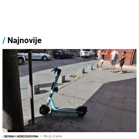
/
Najnovije
/
BOSNA I HERCEGOVINA
I
PRIJE 41MIN