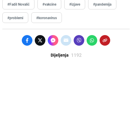
#Fadil Novalić
#vakcine
#izjave
#pandemija
#problemi
#koronavirus
1192
Dijeljenja