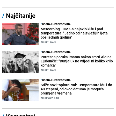
/
Najčitanije
/
BOSNA I HERCEGOVINA
Meteorolog FHMZ-a najavio kišu i pad
temperatura: "Jedno od najsvježijih ljeta
posljednjih godina"
PRIJE 1 DAN
/
BOSNA I HERCEGOVINA
Potresna poruka imama nakon smrti Aldine
Ljubunčić: "Dunjaluk ne vrijedi ni koliko krilo
komarca"
PRIJE 1 DAN
/
BOSNA I HERCEGOVINA
Stiže novi toplotni val: Temperature idu i do
40 stepeni, od ovog datuma je moguća
promjena vremena
PRIJE OKO 15H