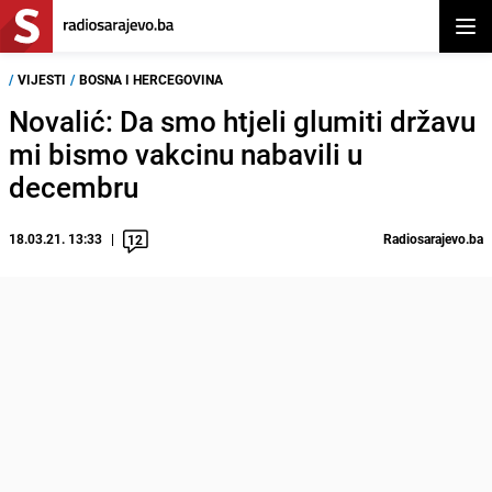
Otvor
/
VIJESTI
/
BOSNA I HERCEGOVINA
Novalić: Da smo htjeli glumiti državu
mi bismo vakcinu nabavili u
decembru
18.03.21. 13:33
Radiosarajevo.ba
12