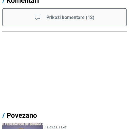
/
Komentari
Prikaži komentare
(
12
)
/
Povezano
18.03.21. 11:47