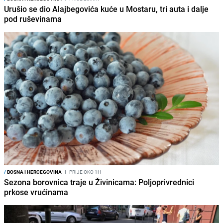
Urušio se dio Alajbegovića kuće u Mostaru, tri auta i dalje
pod ruševinama
/
BOSNA I HERCEGOVINA
I
PRIJE OKO 1H
Sezona borovnica traje u Živinicama: Poljoprivrednici
prkose vrućinama