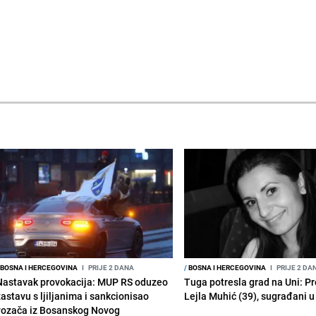
BOSNA I HERCEGOVINA
I
PRIJE 2 DANA
/
BOSNA I HERCEGOVINA
I
PRIJE 2 DA
Nastavak provokacija: MUP RS oduzeo
Tuga potresla grad na Uni: P
zastavu s ljiljanima i sankcionisao
Lejla Muhić (39), sugrađani u
vozača iz Bosanskog Novog