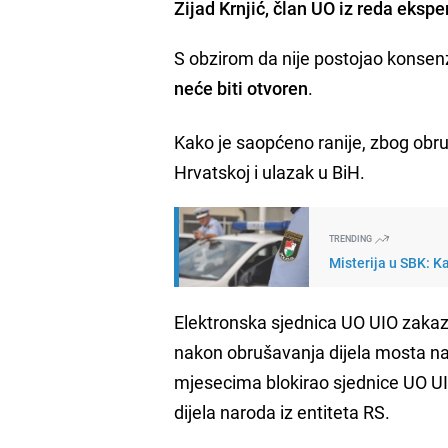
Zijad Krnjić, član UO iz reda eks
S obzirom da nije postojao konse
neće biti otvoren
.
Kako je saopćeno ranije, zbog ob
Hrvatskoj i ulazak u BiH.
TRENDING
Misterija u SBK: K
Elektronska sjednica UO UIO zakaz
nakon obrušavanja dijela mosta na
mjesecima blokirao sjednice UO UI
dijela naroda iz entiteta RS.