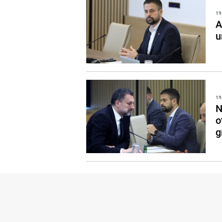
19
A
u
19
N
o
g