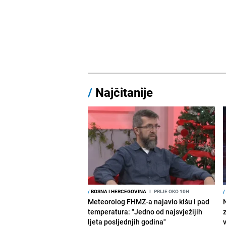
/
Najčitanije
/
BOSNA I HERCEGOVINA
I
PRIJE OKO 10H
/
Meteorolog FHMZ-a najavio kišu i pad
temperatura: "Jedno od najsvježijih
ljeta posljednjih godina"