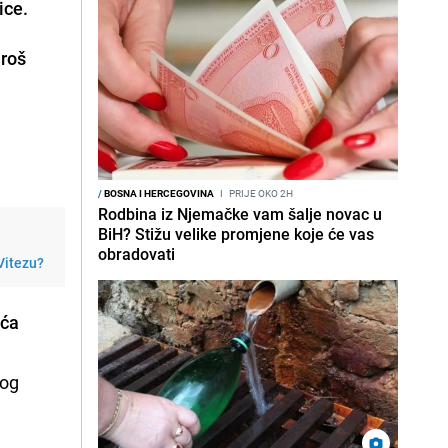
ice.
aroš
/
BOSNA I HERCEGOVINA
I
PRIJE OKO 2H
Rodbina iz Njemačke vam šalje novac u
BiH? Stižu velike promjene koje će vas
obradovati
 Vitezu?
ića
nog