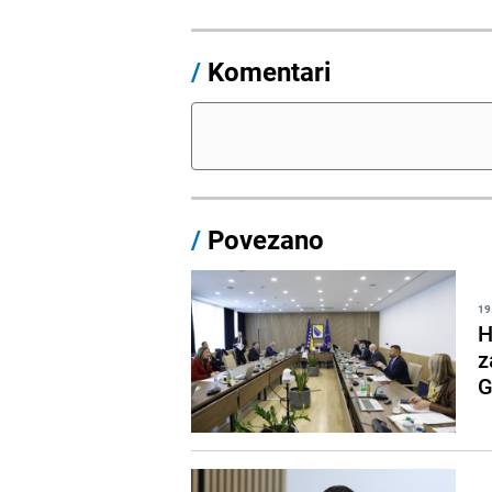
/
Komentari
/
Povezano
19
H
z
G