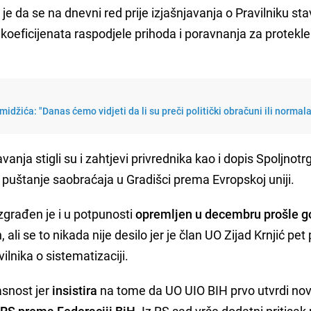
je da se na dnevni red prije izjašnjavanja o Pravilniku stav
oeficijenata raspodjele prihoda i poravnanja za protekle 
idžića: "Danas ćemo vidjeti da li su preči politički obračuni ili normal
vanja stigli su i zahtjevi privrednika kao i dopis Spoljnot
puštanje saobraćaja u Gradišci prema Evropskoj uniji.
zgrađen je i u potpunosti
opremljen u decembru prošle g
ali se to nikada nije desilo jer je član UO Zijad Krnjić pet
ilnika o sistematizaciji.
asnost jer
insistira
na tome da UO UIO BIH prvo utvrdi no
 RS prema Federaciji BiH
. Iz RS sad vrše dodatni pritisa