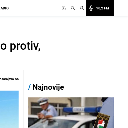
RADIO
90,2 FM
o protiv,
osarajevo.ba
/
Najnovije