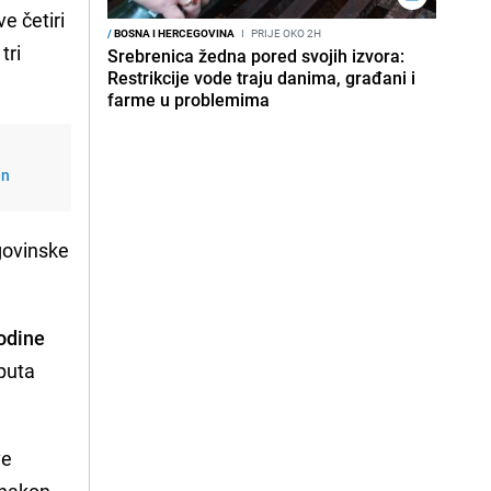
e četiri
/
BOSNA I HERCEGOVINA
I
PRIJE OKO 2H
tri
Srebrenica žedna pored svojih izvora:
Restrikcije vode traju danima, građani i
farme u problemima
an
rgovinske
odine
 puta
ve
k nakon