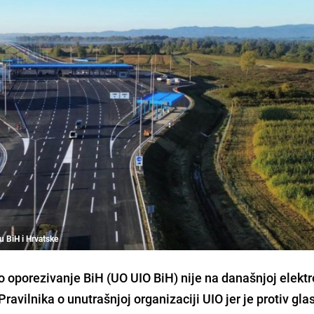
đu BiH i Hrvatske
o oporezivanje BiH (UO UIO BiH) nije na današnjoj elekt
ravilnika o unutrašnjoj organizaciji UIO jer je protiv gla