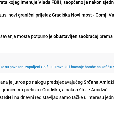
perata kojeg imenuje Vlada FBiH, saopćeno je nakon sjedn
nzus,
novi granični prijelaz Gradiška Novi most - Gornji V
rušavanja mosta potpuno je
obustavljen saobraćaj
prema
ako su povezani zapaljeni Golf II u Travniku i bacanje bombe na kafić u
ana je jutros po nalogu predsjedavajućeg
Srđana Amidž
 graničnom prelazu i Gradiška, a nakon što je Amidžić
O BiH i na dnevni red stavljao samo tačke u interesu jed