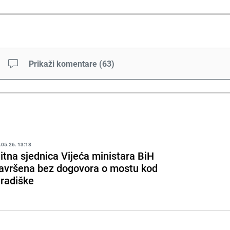
Prikaži komentare
(
63
)
.05.26. 13:18
itna sjednica Vijeća ministara BiH
avršena bez dogovora o mostu kod
radiške