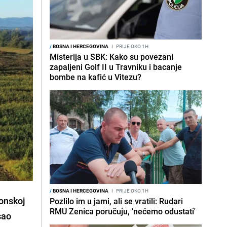
/
BOSNA I HERCEGOVINA
I
PRIJE OKO 1H
Misterija u SBK: Kako su povezani
zapaljeni Golf II u Travniku i bacanje
bombe na kafić u Vitezu?
/
BOSNA I HERCEGOVINA
I
PRIJE OKO 1H
ronskoj
Pozlilo im u jami, ali se vratili: Rudari
RMU Zenica poručuju, 'nećemo odustati'
sao