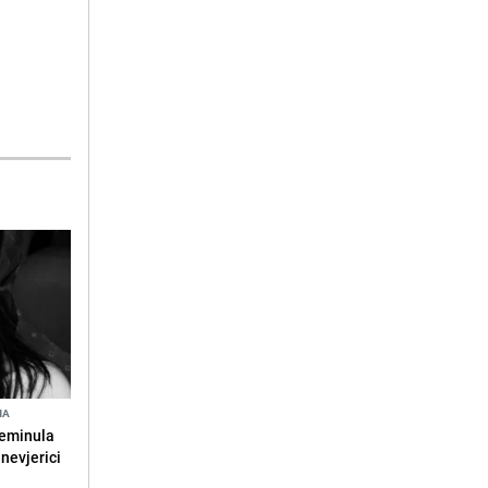
NA
reminula
 nevjerici