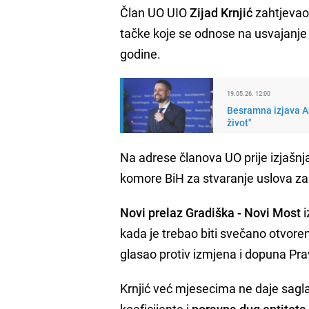
Član UO UIO
Zijad Krnjić
zahtjevao 
tačke koje se odnose na usvajanje k
godine.
19.05.26. 12:00
Besramna izjava Am
život"
Na adrese članova UO prije izjašnja
komore BiH za stvaranje uslova za 
Novi prelaz Gradiška - Novi Most
i
kada je trebao biti svečano otvoren, 
glasao protiv izmjena i dopuna Prav
Krnjić već mjesecima ne daje sagl
koeficijente i
poravna dug entiteta