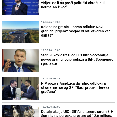
vidjeti da li su preči politički obračuni ili
normalan život"
19.05.26. 10:38
Kolaps na granici ubrzao odluku: Novi
granični prijelaz mogao bi biti otvoren već
danas?
19.05.26. 10:00
Stanivuković traži od UIO hitno otvaranje
novog graničnog prijelaza u BiH: Spomenuo
i proteste
19.05.26. 09:39
NiP poziva Amidžića da hitno odblokira
otvaranje novog GP: "Radi protiv interesa
građana"
13.05.26. 20:00
Detalji akcije UIO i SIPA na terenu širom BiH:
Sumnja na poreske prevare od 12,6 miliona