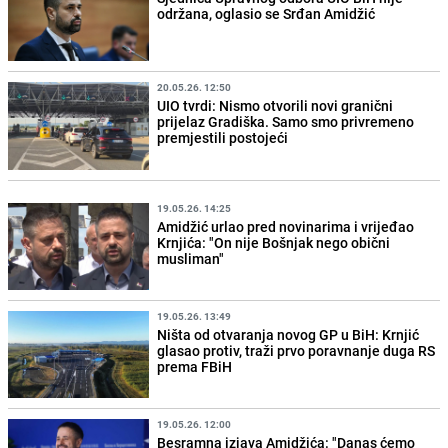
održana, oglasio se Srđan Amidžić
20.05.26. 12:50
UIO tvrdi: Nismo otvorili novi granični
prijelaz Gradiška. Samo smo privremeno
premjestili postojeći
19.05.26. 14:25
Amidžić urlao pred novinarima i vrijeđao
Krnjića: "On nije Bošnjak nego obični
musliman"
19.05.26. 13:49
Ništa od otvaranja novog GP u BiH: Krnjić
glasao protiv, traži prvo poravnanje duga RS
prema FBiH
19.05.26. 12:00
Besramna izjava Amidžića: "Danas ćemo