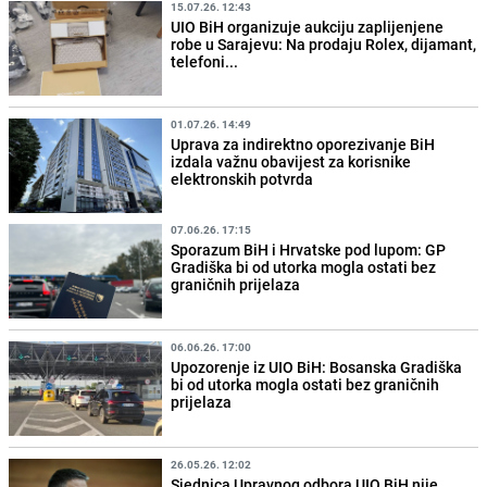
15.07.26. 12:43
UIO BiH organizuje aukciju zaplijenjene
robe u Sarajevu: Na prodaju Rolex, dijamant,
telefoni...
01.07.26. 14:49
Uprava za indirektno oporezivanje BiH
izdala važnu obavijest za korisnike
elektronskih potvrda
07.06.26. 17:15
Sporazum BiH i Hrvatske pod lupom: GP
Gradiška bi od utorka mogla ostati bez
graničnih prijelaza
06.06.26. 17:00
Upozorenje iz UIO BiH: Bosanska Gradiška
bi od utorka mogla ostati bez graničnih
prijelaza
26.05.26. 12:02
Sjednica Upravnog odbora UIO BiH nije