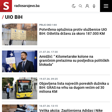
Otvor
/
UIO BiH
PRIJE OKO 14H
Potvrđena optužnica protiv službenice UIO
BiH: Oštetila državu za skoro 187.000 KM
21.07.26. 17:30
Amidžić: " Kilometarske kolone na
graničnim prelazima su posljedica političkih
blokada"
19.07.26. 09:25
Objavljena lista najvećih poreskih dužnika u
BiH: GRAS na vrhu sa dugom većim od 30
miliona KM
16.07.26. 13:15
Velika akcija: Zaplijenjena Adidas i Nike