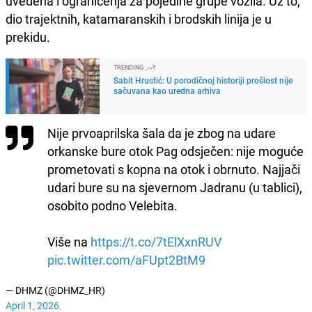
uvedena i ograničenja za pojedine grupe vozila. Uz to,
dio trajektnih, katamaranskih i brodskih linija je u
prekidu.
TRENDING
Sabit Hrustić: U porodičnoj historiji prošlost nije
sačuvana kao uredna arhiva
Nije prvoaprilska šala da je zbog na udare
orkanske bure otok Pag odsječen: nije moguće
prometovati s kopna na otok i obrnuto. Najjači
udari bure su na sjevernom Jadranu (u tablici),
osobito podno Velebita.
Više na
https://t.co/7tElXxnRUV
pic.twitter.com/aFUpt2BtM9
— DHMZ (@DHMZ_HR)
April 1, 2026