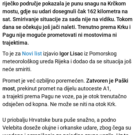
riječko područje pokazala je punu snagu na Krčkom
mostu, gdje su udari dosegnuli čak 162 kilometra na
sat. Smirivanje situacije za sada nije na vidiku. Tokom
dana se očekuju još jači naleti. Trenutno prema Krku i
Pagu nije moguće prometovati ni mostovima ni
trajektima.
To je za
Novi list
izjavio
Igor Lisac
iz Pomorskog
meteorološkog ureda Rijeka i dodao da se situacija još
neće smiriti.
Promet je već ozbiljno poremećen.
Zatvoren je Paški
most
, prekinut promet na dijelu autoceste A1,
a trajekti prema Pagu ne voze, pa je otok trenutačno
odsječen od kopna. Ne može se niti na otok Krk.
U priobalju Hrvatske bura puše snažno, a podno
Velebita doseže olujne i orkanske udare, zbog čega su