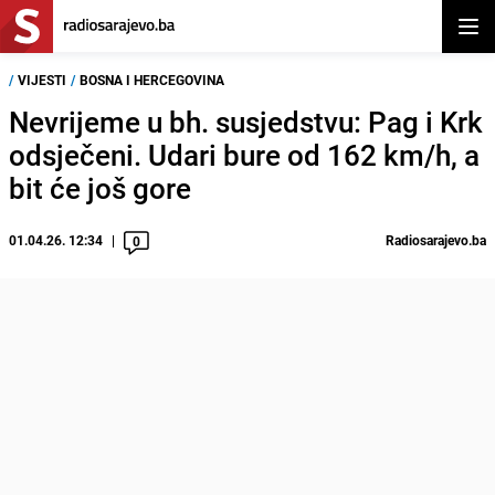
Otvor
/
VIJESTI
/
BOSNA I HERCEGOVINA
Nevrijeme u bh. susjedstvu: Pag i Krk
odsječeni. Udari bure od 162 km/h, a
bit će još gore
01.04.26. 12:34
Radiosarajevo.ba
0