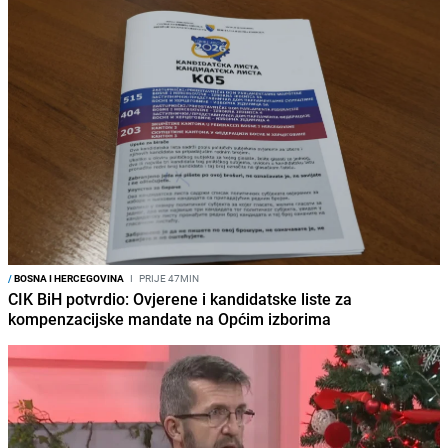
/
BOSNA I HERCEGOVINA
I
PRIJE 47MIN
CIK BiH potvrdio: Ovjerene i kandidatske liste za
kompenzacijske mandate na Općim izborima