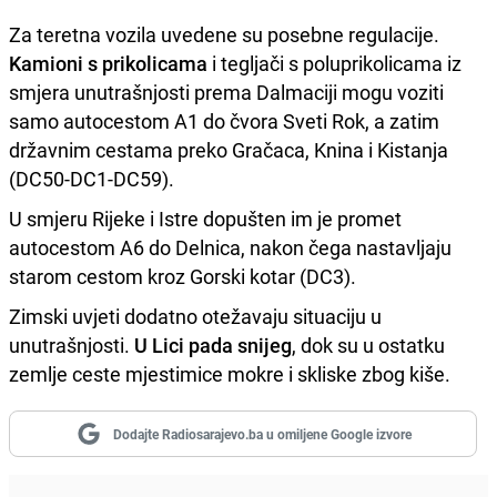
Za teretna vozila uvedene su posebne regulacije.
Kamioni s prikolicama
i tegljači s poluprikolicama iz
smjera unutrašnjosti prema Dalmaciji mogu voziti
samo autocestom A1 do čvora Sveti Rok, a zatim
državnim cestama preko Gračaca, Knina i Kistanja
(DC50-DC1-DC59).
U smjeru Rijeke i Istre dopušten im je promet
autocestom A6 do Delnica, nakon čega nastavljaju
starom cestom kroz Gorski kotar (DC3).
Zimski uvjeti dodatno otežavaju situaciju u
unutrašnjosti.
U Lici pada snijeg
, dok su u ostatku
zemlje ceste mjestimice mokre i skliske zbog kiše.
Dodajte Radiosarajevo.ba u omiljene Google izvore