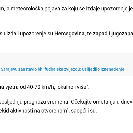
rm
, a meteorološka pojava za koju se izdaje upozorenje j
 su izdali upozorenje su
Hercegovina, te zapad i jugozap
 Sarajevu zaustavio bh. fudbalsku zvijezdu: Uslijedilo iznenađenje
na vjetra od 40-70 km/h, lokalno i više".
e posljednju prognozu vremena. Očekujte ometanja u dne
ekid aktivnosti na otvorenom", saopćili su.