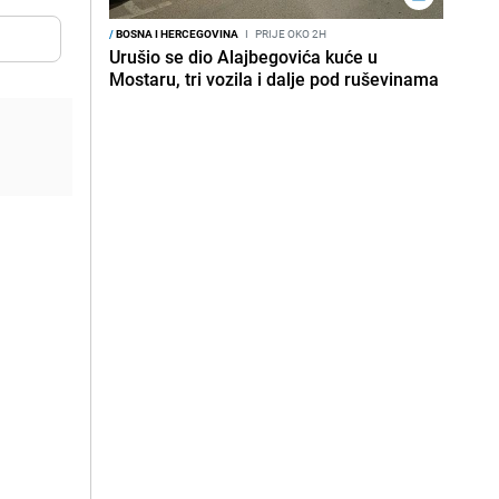
/
BOSNA I HERCEGOVINA
I
PRIJE OKO 2H
Urušio se dio Alajbegovića kuće u
Mostaru, tri vozila i dalje pod ruševinama