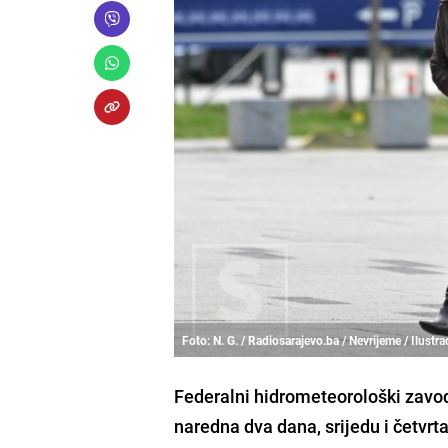
Foto: N. G. / Radiosarajevo.ba / Nevrijeme / Ilustra
Federalni hidrometeorološki zavod
naredna dva dana, srijedu i četvrtak 