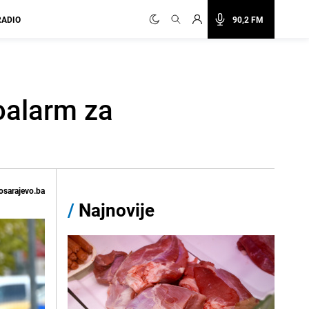
RADIO
90,2 FM
oalarm za
osarajevo.ba
/
Najnovije