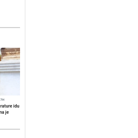
17H
erature idu
ma je