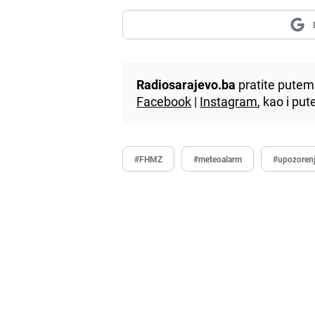
Radiosarajevo.ba
pratite putem 
Facebook
|
Instagram
, kao i p
#FHMZ
#meteoalarm
#upozoren