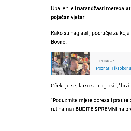
Upaljen je i
narandžasti meteoala
pojačan vjetar
.
Kako su naglasili, područje za koje
Bosne
.
TRENDING
Poznati TikToker u
Očekuje se, kako su naglasili, "brzi
"Poduzmite mjere opreza i pratit
rutinama i
BUDITE SPREMNI
na pr