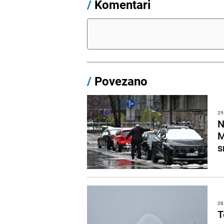
/
Komentari
/
Povezano
29
N
M
s
28
T