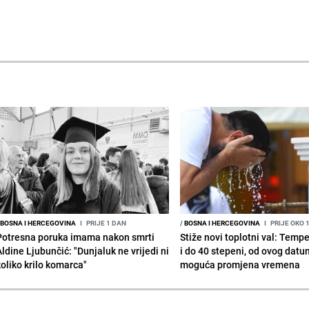
BOSNA I HERCEGOVINA
I
PRIJE 1 DAN
/
BOSNA I HERCEGOVINA
I
PRIJE OKO 
Potresna poruka imama nakon smrti
Stiže novi toplotni val: Temp
Aldine Ljubunčić: "Dunjaluk ne vrijedi ni
i do 40 stepeni, od ovog datu
koliko krilo komarca"
moguća promjena vremena