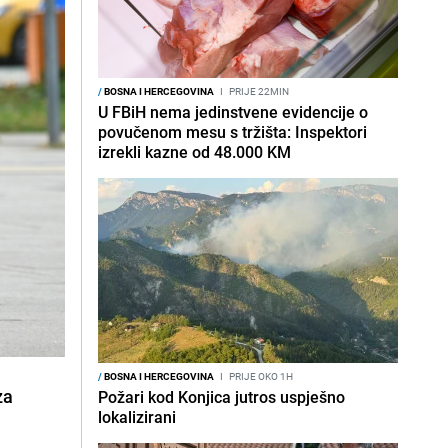
/
BOSNA I HERCEGOVINA
I
PRIJE 22MIN
U FBiH nema jedinstvene evidencije o
povučenom mesu s tržišta: Inspektori
izrekli kazne od 48.000 KM
/
BOSNA I HERCEGOVINA
I
PRIJE OKO 1H
za
Požari kod Konjica jutros uspješno
lokalizirani