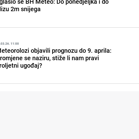
glasio se BH Meteo: Do ponedjeljka i do
lizu 2m snijega
.03.26. 11:00
eteorolozi objavili prognozu do 9. aprila:
romjene se naziru, stiže li nam pravi
roljetni ugođaj?