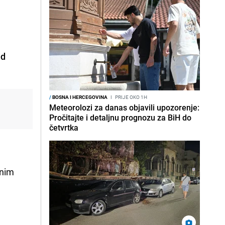
e
ad
/
BOSNA I HERCEGOVINA
I
PRIJE OKO 1H
Meteorolozi za danas objavili upozorenje:
Pročitajte i detaljnu prognozu za BiH do
četvrtka
vnim