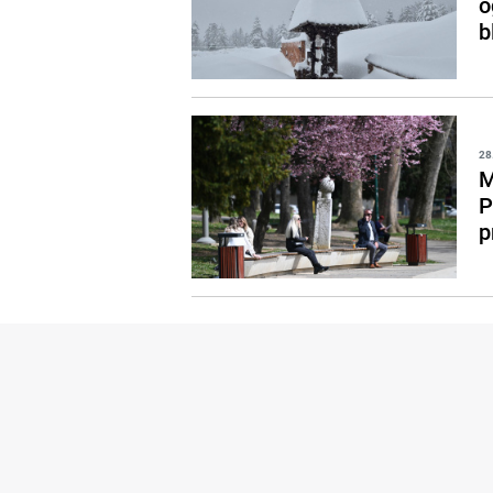
o
b
28
M
P
p