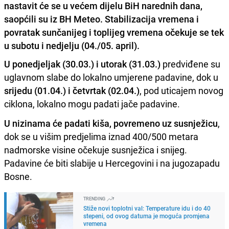
nastavit će se u većem dijelu BiH narednih dana,
saopćili su iz BH Meteo. Stabilizacija vremena i
povratak sunčanijeg i toplijeg vremena očekuje se tek
u subotu i nedjelju (04./05. april).
U ponedjeljak (30.03.) i utorak (31.03.)
predviđene su
uglavnom slabe do lokalno umjerene padavine, dok u
srijedu (01.04.) i četvrtak (02.04.)
, pod uticajem novog
ciklona, lokalno mogu padati jače padavine.
U nizinama će padati kiša, povremeno uz susnježicu
,
dok se u višim predjelima iznad 400/500 metara
nadmorske visine očekuje susnježica i snijeg.
Padavine će biti slabije u Hercegovini i na jugozapadu
Bosne.
TRENDING
Stiže novi toplotni val: Temperature idu i do 40
stepeni, od ovog datuma je moguća promjena
vremena