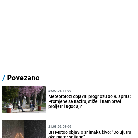
/
Povezano
28.03.26. 11:00
Meteorolozi objavili prognozu do 9. aprila:
Promjene se naziru, stiže li nam pravi
proljetni ugođaj?
28.03.26. 09:06
BH Meteo objavio snimak uživo: "Do ujutru
oko metar snijega"