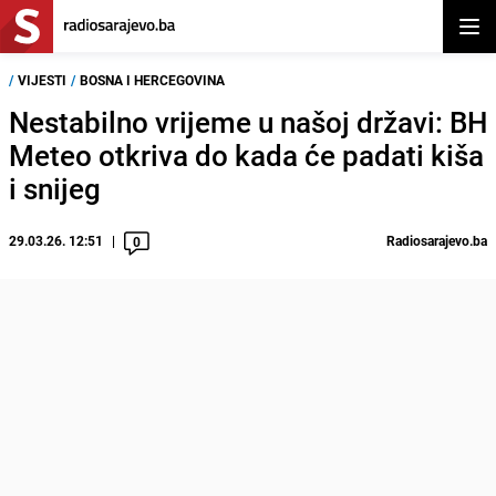
Otvor
/
VIJESTI
/
BOSNA I HERCEGOVINA
Nestabilno vrijeme u našoj državi: BH
Meteo otkriva do kada će padati kiša
i snijeg
29.03.26. 12:51
Radiosarajevo.ba
0