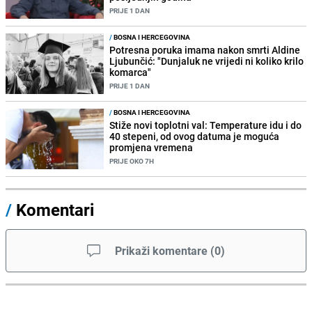
PRIJE 1 DAN
/
BOSNA I HERCEGOVINA
Potresna poruka imama nakon smrti Aldine
Ljubunčić: "Dunjaluk ne vrijedi ni koliko krilo
komarca"
PRIJE 1 DAN
/
BOSNA I HERCEGOVINA
Stiže novi toplotni val: Temperature idu i do
40 stepeni, od ovog datuma je moguća
promjena vremena
PRIJE OKO 7H
/
Komentari
Prikaži komentare
(
0
)