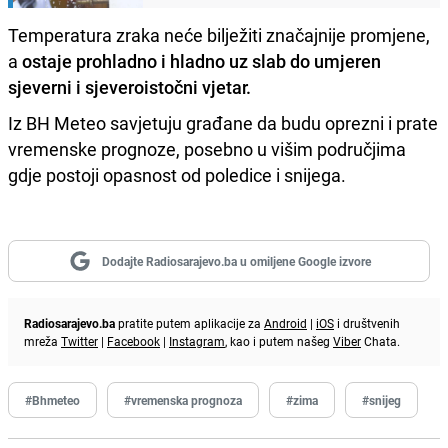
Temperatura zraka neće bilježiti značajnije promjene,
a
ostaje prohladno i hladno uz slab do umjeren
sjeverni i sjeveroistočni vjetar.
Iz BH Meteo savjetuju građane da budu oprezni i prate
vremenske prognoze, posebno u višim područjima
gdje postoji opasnost od poledice i snijega.
Dodajte Radiosarajevo.ba u omiljene Google izvore
Radiosarajevo.ba
pratite putem aplikacije za
Android
|
iOS
i društvenih
mreža
Twitter
|
Facebook
|
Instagram
, kao i putem našeg
Viber
Chata.
#Bhmeteo
#vremenska prognoza
#zima
#snijeg