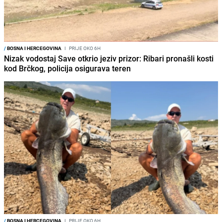
/
BOSNA I HERCEGOVINA
I
PRIJE OKO 6H
Nizak vodostaj Save otkrio jeziv prizor: Ribari pronašli kosti
kod Brčkog, policija osigurava teren
/
BOSNA I HERCEGOVINA
I
PRIJE OKO 6H