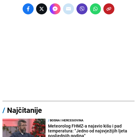
/
Najčitanije
/
BOSNA I HERCEGOVINA
Meteorolog FHMZ-a najavio kišu i pad
temperatura: "Jedno od najsvježijih ljeta
posljednjih godina"