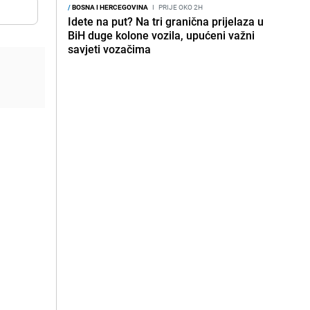
/
BOSNA I HERCEGOVINA
I
PRIJE OKO 2H
Idete na put? Na tri granična prijelaza u
BiH duge kolone vozila, upućeni važni
savjeti vozačima