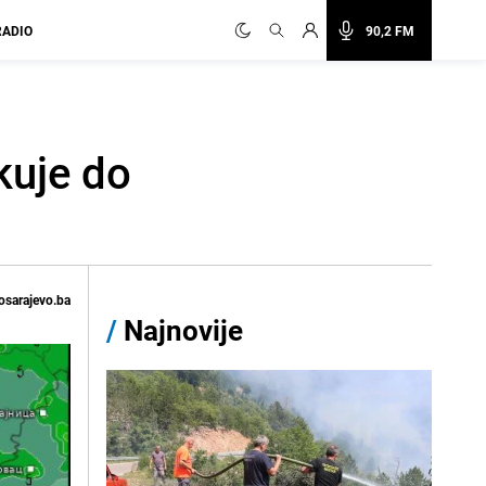
RADIO
90,2 FM
kuje do
osarajevo.ba
/
Najnovije