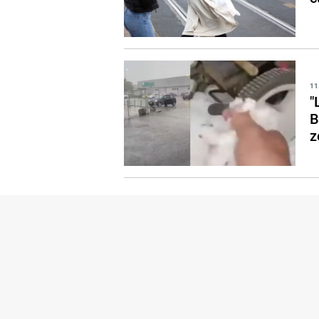
11
"
B
z