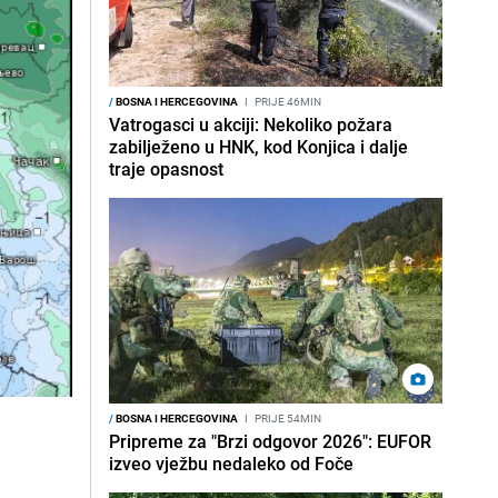
/
BOSNA I HERCEGOVINA
I
PRIJE 46MIN
Vatrogasci u akciji: Nekoliko požara
zabilježeno u HNK, kod Konjica i dalje
traje opasnost
/
BOSNA I HERCEGOVINA
I
PRIJE 54MIN
Pripreme za "Brzi odgovor 2026": EUFOR
izveo vježbu nedaleko od Foče