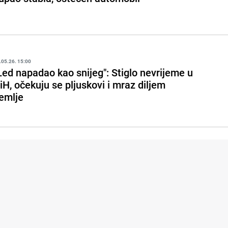
.05.26. 15:00
Led napadao kao snijeg": Stiglo nevrijeme u
iH, očekuju se pljuskovi i mraz diljem
emlje