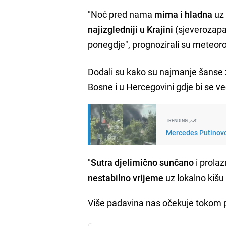
"Noć pred nama
mirna i hladna
uz 
najizgledniji u Krajini
(sjeverozapa
ponegdje", prognozirali su meteoro
Dodali su kako su najmanje šanse z
Bosne i u Hercegovini gdje bi se v
TRENDING
Mercedes Putinovo
"
Sutra djelimično sunčano
i prolaz
nestabilno vrijeme
uz lokalno kišu 
Više padavina nas očekuje tokom pet