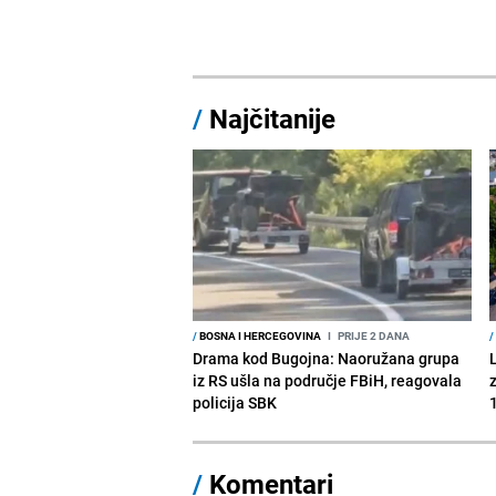
/
Najčitanije
/
BOSNA I HERCEGOVINA
I
PRIJE 2 DANA
/
Drama kod Bugojna: Naoružana grupa
iz RS ušla na područje FBiH, reagovala
policija SBK
1
/
Komentari