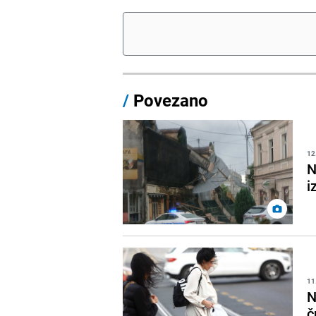
/
Povezano
12
N
i
11
N
č