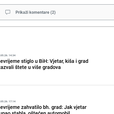
Prikaži komentare
(
2
)
.05.26. 14:34
evrijeme stiglo u BiH: Vjetar, kiša i grad
zazvali štete u više gradova
.05.26. 17:14
evrijeme zahvatilo bh. grad: Jak vjetar
upao stabla, oštećen automobil