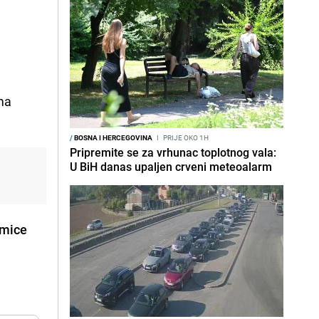
ima
/
BOSNA I HERCEGOVINA
I
PRIJE OKO 1H
Pripremite se za vrhunac toplotnog vala:
U BiH danas upaljen crveni meteoalarm
dmice