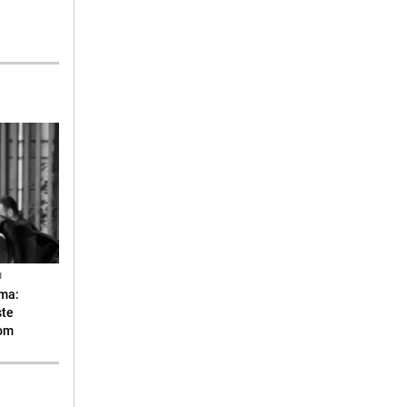
N
ma:
ste
vom