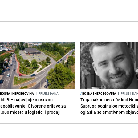
BOSNA I HERCEGOVINA
I
PRIJE 2 DANA
/
BOSNA I HERCEGOVINA
I
PRIJE 1 DA
Lidl BiH najavljuje masovno
Tuga nakon nesreće kod Neu
zapošljavanje: Otvorene prijave za
Supruga poginulog motocikli
.000 mjesta u logistici i prodaji
oglasila se emotivnom obja