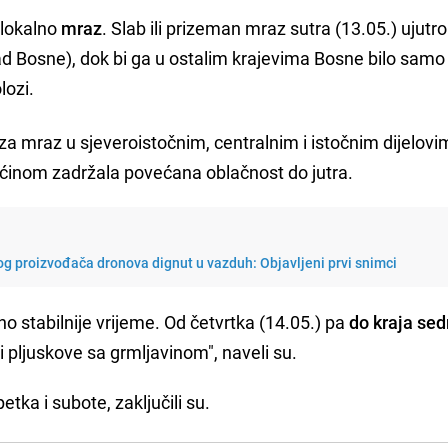
lokalno
mraz
. Slab ili prizeman mraz sutra (13.05.) ujutro
d Bosne), dok bi ga u ostalim krajevima Bosne bilo samo
lozi.
a mraz u sjeveroistočnim, centralnim i istočnim dijelov
ećinom zadržala povećana oblačnost do jutra.
g proizvođača dronova dignut u vazduh: Objavljeni prvi snimci
no stabilnije vrijeme. Od četvrtka (14.05.) pa
do kraja se
i pljuskove sa grmljavinom", naveli su.
ka i subote, zaključili su.