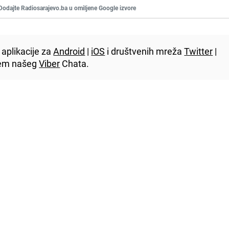
Dodajte Radiosarajevo.ba u omiljene Google izvore
aplikacije za
Android
|
iOS
i društvenih mreža
Twitter
|
utem našeg
Viber
Chata.