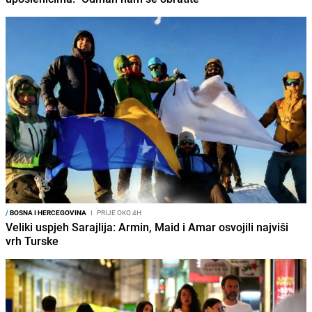
/
BOSNA I HERCEGOVINA
I
PRIJE OKO 4H
Veliki uspjeh Sarajlija: Armin, Maid i Amar osvojili najviši
vrh Turske