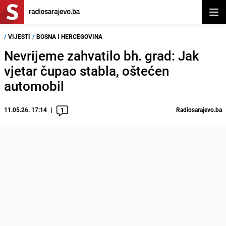
Otvor
/
VIJESTI
/
BOSNA I HERCEGOVINA
Nevrijeme zahvatilo bh. grad: Jak
vjetar čupao stabla, oštećen
automobil
11.05.26. 17:14
Radiosarajevo.ba
1