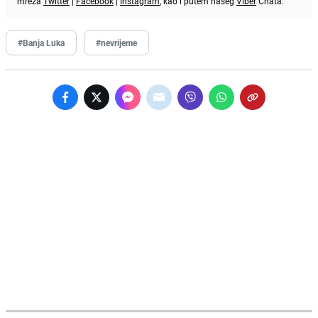
mreža
Twitter
|
Facebook
|
Instagram
, kao i putem našeg
Viber
Chata.
#Banja Luka
#nevrijeme