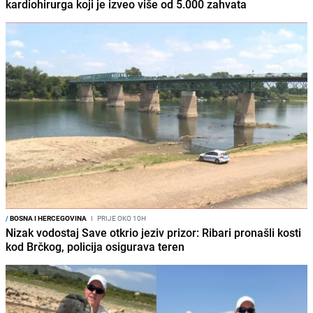
kardiohirurga koji je izveo više od 5.000 zahvata
/
BOSNA I HERCEGOVINA
I
PRIJE OKO 10H
Nizak vodostaj Save otkrio jeziv prizor: Ribari pronašli kosti
kod Brčkog, policija osigurava teren