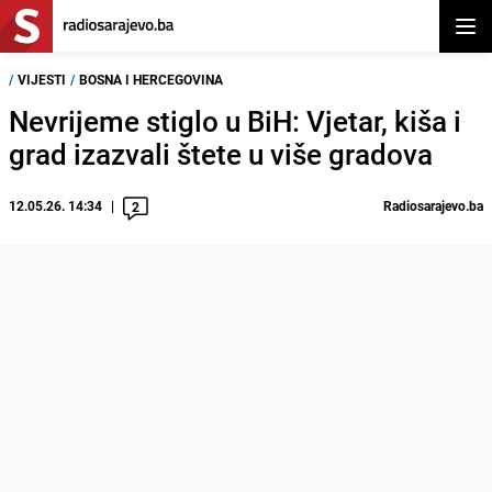
Otvor
/
VIJESTI
/
BOSNA I HERCEGOVINA
Nevrijeme stiglo u BiH: Vjetar, kiša i
grad izazvali štete u više gradova
12.05.26. 14:34
Radiosarajevo.ba
2