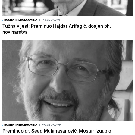
/
BOSNA I HERCEGOVINA
I
PRIJE OKO 9H
Tužna vijest: Preminuo Hajdar Arifagić, doajen bh.
novinarstva
/
BOSNA I HERCEGOVINA
I
PRIJE OKO 9H
Preminuo dr. Sead Mulahasanović: Mostar izgubio