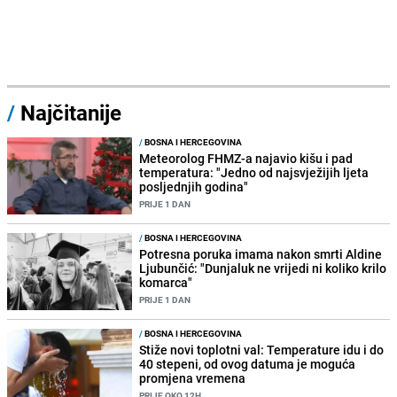
/
Najčitanije
/
BOSNA I HERCEGOVINA
Meteorolog FHMZ-a najavio kišu i pad
temperatura: "Jedno od najsvježijih ljeta
posljednjih godina"
PRIJE 1 DAN
/
BOSNA I HERCEGOVINA
Potresna poruka imama nakon smrti Aldine
Ljubunčić: "Dunjaluk ne vrijedi ni koliko krilo
komarca"
PRIJE 1 DAN
/
BOSNA I HERCEGOVINA
Stiže novi toplotni val: Temperature idu i do
40 stepeni, od ovog datuma je moguća
promjena vremena
PRIJE OKO 12H