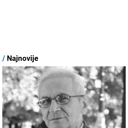
/
Najnovije