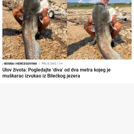
/
BOSNA I HERCEGOVINA
I
PRIJE OKO 11H
Ulov života: Pogledajte 'diva' od dva metra kojeg je
muškarac izvukao iz Bilećkog jezera