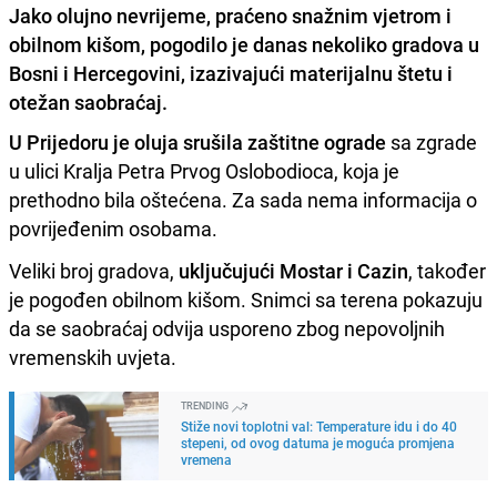
Jako olujno nevrijeme, praćeno snažnim vjetrom i
obilnom kišom, pogodilo je danas nekoliko gradova u
Bosni i Hercegovini, izazivajući materijalnu štetu i
otežan saobraćaj.
U Prijedoru je oluja srušila zaštitne ograde
sa zgrade
u ulici Kralja Petra Prvog Oslobodioca, koja je
prethodno bila oštećena. Za sada nema informacija o
povrijeđenim osobama.
Veliki broj gradova,
uključujući Mostar i Cazin
, također
je pogođen obilnom kišom. Snimci sa terena pokazuju
da se saobraćaj odvija usporeno zbog nepovoljnih
vremenskih uvjeta.
TRENDING
Stiže novi toplotni val: Temperature idu i do 40
stepeni, od ovog datuma je moguća promjena
vremena