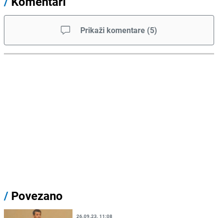
/
Komentari
Prikaži komentare
(
5
)
/
Povezano
26.09.23. 11:08