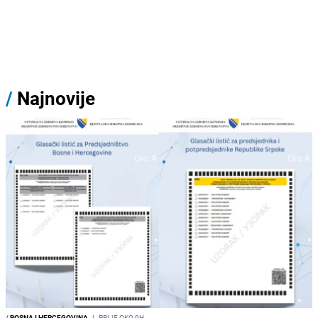
/
Najnovije
/
BOSNA I HERCEGOVINA
I
PRIJE OKO 9H