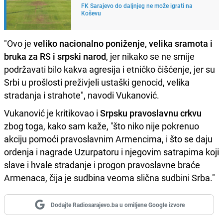
FK Sarajevo do daljnjeg ne može igrati na
Koševu
"Ovo je
veliko nacionalno poniženje, velika sramota i
bruka za RS i srpski narod
, jer nikako se ne smije
podržavati bilo kakva agresija i etničko čišćenje, jer su
Srbi u prošlosti preživjeli ustaški genocid, velika
stradanja i strahote", navodi Vukanović.
Vukanović je kritikovao i
Srpsku pravoslavnu crkvu
zbog toga, kako sam kaže, "što niko nije pokrenuo
akciju pomoći pravoslavnim Armencima, i što se daju
ordenja i nagrade Uzurpatoru i njegovim satrapima koji
slave i hvale stradanje i progon pravoslavne braće
Armenaca, čija je sudbina veoma slična sudbini Srba."
Dodajte Radiosarajevo.ba u omiljene Google izvore