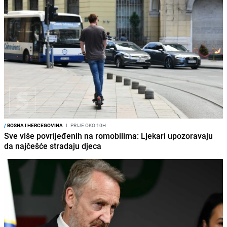
/
BOSNA I HERCEGOVINA
I
PRIJE OKO 10H
Sve više povrijeđenih na romobilima: Ljekari upozoravaju
da najčešće stradaju djeca