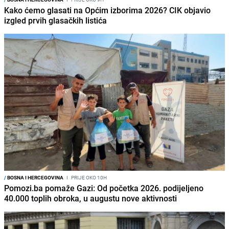
Kako ćemo glasati na Općim izborima 2026? CIK objavio
izgled prvih glasačkih listića
/
BOSNA I HERCEGOVINA
I
PRIJE OKO 10H
Pomozi.ba pomaže Gazi: Od početka 2026. podijeljeno
40.000 toplih obroka, u augustu nove aktivnosti