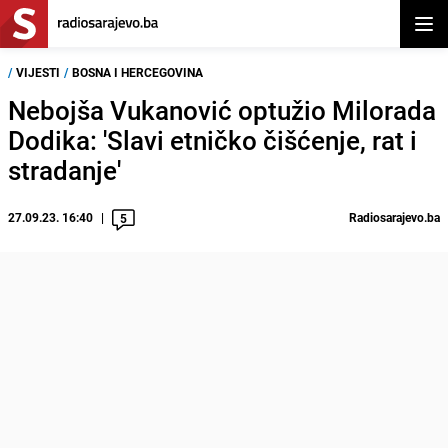
Otvor
/
VIJESTI
/
BOSNA I HERCEGOVINA
Nebojša Vukanović optužio Milorada
Dodika: 'Slavi etničko čišćenje, rat i
stradanje'
27.09.23. 16:40
Radiosarajevo.ba
5