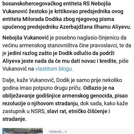
bosanskohercegovačkog entiteta RS Nebojša
Vukanović žestoko je kritikovao predsjednika ovog
entiteta Milorada Dodika zbog njegovog pisma
upućenog predsjedniku Azerbajdžana Ilhamu Aliyevu.
Nebojša Vukanović
je posebno naglasio činjenicu da
većinu armenskog stanovništva čine pravoslavci, te da
je
jedini razlog zašto je Dodik odlučio da podrži
Aliyeva jeste nada da će mu dati novac i kredite
, piše
Vukanović na
vlastitom blogu.
Dalje, kaže Vukanović, Dodik je samo prije nekoliko
godina imao potpuno drugu priču.
Odlazio je na
obilježavanje godišnjice armenskog genocida, pisao
rezolucije o njihovom stradanju
, dok sada, kako kaže
zastupnik u NSRS,
slavi rat, etničko čišćenje i
stradanje.
TRENDING