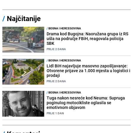
/
Najčitanije
/
BOSNA I HERCEGOVINA
Drama kod Bugojna: Naoružana grupa iz RS
ušla na područje FBiH, reagovala policija
SBK
PRIJE 2 DANA
/
BOSNA I HERCEGOVINA
Lidl BiH najavljuje masovno zapošljavanje:
Otvorene prijave za 1.000 mjesta u logistici i
prodaji
PRIJE 2 DANA
/
BOSNA I HERCEGOVINA
Tuga nakon nesreće kod Neuma: Supruga
poginulog motocikliste oglasila se
emotivnom objavom
PRIJE 1 DAN