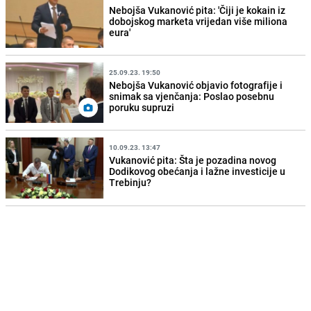
Nebojša Vukanović pita: 'Čiji je kokain iz
dobojskog marketa vrijedan više miliona
eura'
25.09.23. 19:50
Nebojša Vukanović objavio fotografije i
snimak sa vjenčanja: Poslao posebnu
poruku supruzi
10.09.23. 13:47
Vukanović pita: Šta je pozadina novog
Dodikovog obećanja i lažne investicije u
Trebinju?