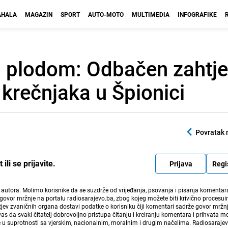
HALA
MAGAZIN
SPORT
AUTO-MOTO
MULTIMEDIA
INFOGRAFIKE
i plodom: Odbačen zahtje
krečnjaka u Špionici
Povratak 
li se prijavite.
Prijava
Regi
i autora. Molimo korisnike da se suzdrže od vrijeđanja, psovanja i pisanja komentara
govor mržnje na portalu radiosarajevo.ba, zbog kojeg možete biti krivično procesuir
ev zvaničnih organa dostavi podatke o korisniku čiji komentari sadrže govor mržnj
vas da svaki čitatelj dobrovoljno pristupa čitanju i kreiranju komentara i prihvata 
e u suprotnosti sa vjerskim, nacionalnim, moralnim i drugim načelima. Radiosaraje