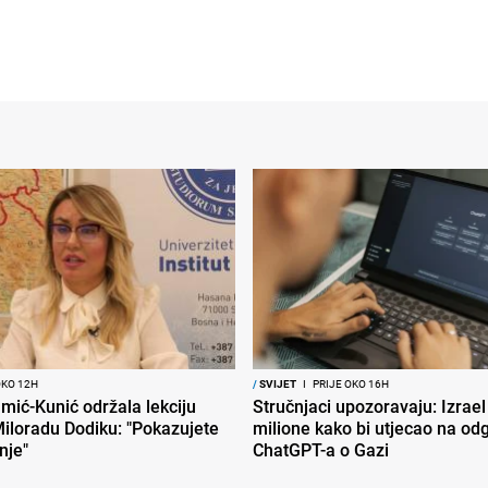
OKO 12H
/
SVIJET
I
PRIJE OKO 16H
mić-Kunić održala lekciju
Stručnjaci upozoravaju: Izrael
iloradu Dodiku: "Pokazujete
milione kako bi utjecao na od
nje"
ChatGPT-a o Gazi