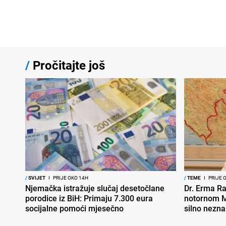
/
Pročitajte još
/
SVIJET
I
PRIJE OKO 14H
/
TEME
I
PRIJE 
Njemačka istražuje slučaj desetočlane
Dr. Erma Ra
porodice iz BiH: Primaju 7.300 eura
notornom M
socijalne pomoći mjesečno
silno nezna