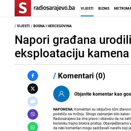
VIJESTI
BIZNIS
METROMA
/
VIJESTI
/
BOSNA I HERCEGOVINA
Napori građana urodil
eksploataciju kamena 
/
Komentari (0)
Objavite komentar kao gost i
NAPOMENA:
Komentari su isključivo lični stavov
podstiču na mržnju. Strogo zabranjen bilo kakav 
Radiosarajevo.ba ima pravo i obavezu da na zahtj
korisniku trajno blokira pristup. Obaviještavamo 
da neki komentari mogu sadržavati narativ koji j