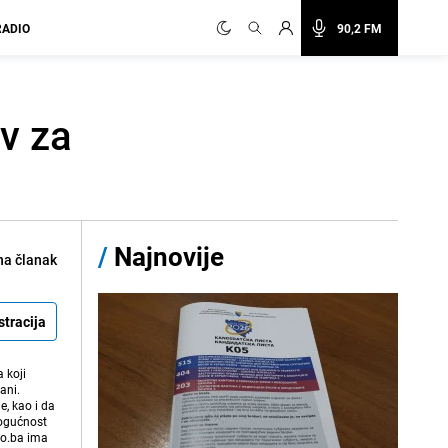
RADIO
90,2 FM
v za
/
Najnovije
na članak
stracija
 koji
ani.
e, kao i da
mogućnost
vo.ba ima