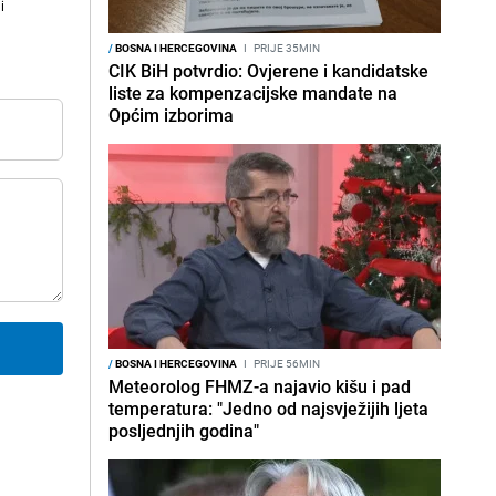
i
/
BOSNA I HERCEGOVINA
I
PRIJE 35MIN
CIK BiH potvrdio: Ovjerene i kandidatske
liste za kompenzacijske mandate na
Općim izborima
/
BOSNA I HERCEGOVINA
I
PRIJE 56MIN
Meteorolog FHMZ-a najavio kišu i pad
temperatura: "Jedno od najsvježijih ljeta
posljednjih godina"