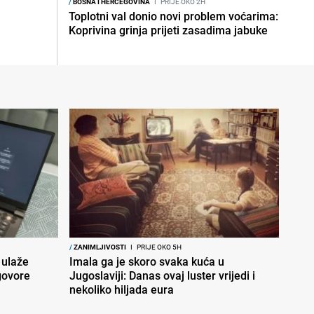
/
BOSNA I HERCEGOVINA
I
PRIJE OKO 2H
Toplotni val donio novi problem voćarima:
Koprivina grinja prijeti zasadima jabuke
/
ZANIMLJIVOSTI
I
PRIJE OKO 5H
 ulaže
Imala ga je skoro svaka kuća u
govore
Jugoslaviji: Danas ovaj luster vrijedi i
nekoliko hiljada eura