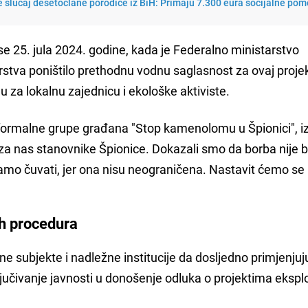
 slučaj desetočlane porodice iz BiH: Primaju 7.300 eura socijalne pom
se 25. jula 2024. godine, kada je Federalno ministarstvo
rstva poništilo prethodnu vodnu saglasnost za ovaj proje
 za lokalnu zajednicu i ekološke aktiviste.
formalne grupe građana "Stop kamenolomu u Špionici", izj
 za nas stanovnike Špionice. Dokazali smo da borba nije b
mo čuvati, jer ona nisu neograničena. Nastavit ćemo se b
ih procedura
e subjekte i nadležne institucije da dosljedno primjenjuj
jučivanje javnosti u donošenje odluka o projektima ekspl