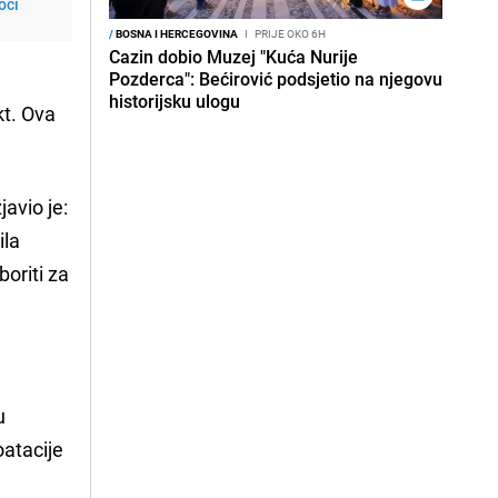
oći
/
BOSNA I HERCEGOVINA
I
PRIJE OKO 6H
Cazin dobio Muzej "Kuća Nurije
Pozderca": Bećirović podsjetio na njegovu
historijsku ulogu
kt. Ova
avio je:
ila
oriti za
u
oatacije