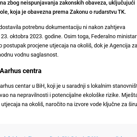
ena zbog neispunjavanja zakonskih obaveza, uključujući
ole, koja je obavezna prema Zakonu o rudarstvu TK.
 dostavila potrebnu dokumentaciju ni nakon zahtjeva
23. oktobra 2023. godine. Osim toga, Federalno minista
ilo postupak procjene utjecaja na okoliš, dok je Agencija 
thodnu vodnu saglasnost.
 Aarhus centra
arhus centar u BiH, koji je u saradnji s lokalnim stanovni
ao na nepravilnosti i potencijalne ekološke rizike. Mješt
 utjecaja na okoliš, naročito na izvore vode ključne za šir