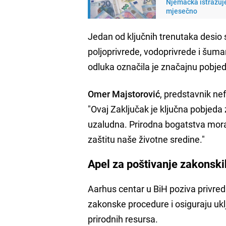
Njemačka istražuje
mjesečno
Jedan od ključnih trenutaka desio 
poljoprivrede, vodoprivrede i šuma
odluka označila je značajnu pobjedu
Omer Majstorović
, predstavnik ne
"Ovaj Zaključak je ključna pobjeda
uzaludna. Prirodna bogatstva mora
zaštitu naše životne sredine."
Apel za poštivanje zakonsk
Aarhus centar u BiH poziva privredn
zakonske procedure i osiguraju ukl
prirodnih resursa.