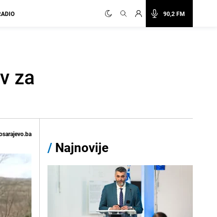
RADIO
90,2 FM
v za
osarajevo.ba
/
Najnovije