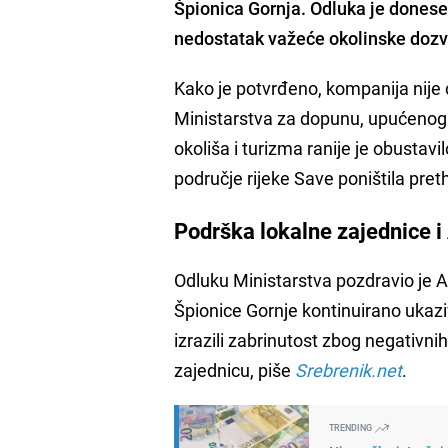
Špionica Gornja. Odluka je dones
nedostatak važeće okolinske dozv
Kako je potvrđeno, kompanija nije
Ministarstva za dopunu, upućenog 
okoliša i turizma ranije je obustav
područje rijeke Save poništila pre
Podrška lokalne zajednice i
Odluku Ministarstva pozdravio je A
Špionice Gornje kontinuirano ukaziv
izrazili zabrinutost zbog negativnih
zajednicu, piše
Srebrenik.net
.
TRENDING