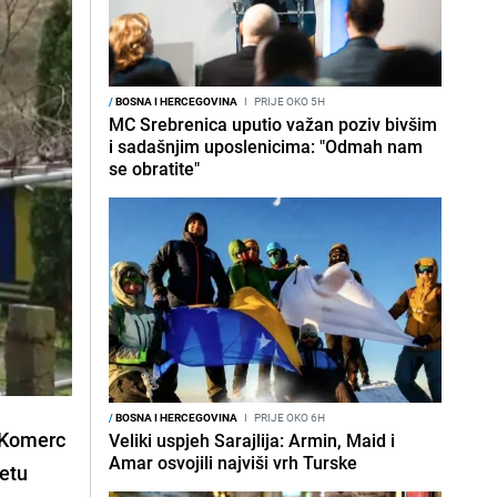
/
BOSNA I HERCEGOVINA
I
PRIJE OKO 5H
MC Srebrenica uputio važan poziv bivšim
i sadašnjim uposlenicima: "Odmah nam
se obratite"
/
BOSNA I HERCEGOVINA
I
PRIJE OKO 6H
- Komerc
Veliki uspjeh Sarajlija: Armin, Maid i
Amar osvojili najviši vrh Turske
tetu