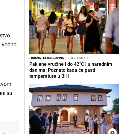
rstvo
za vodno
/
BOSNA I HERCEGOVINA
I
PRIJE OKO 6H
Paklene vrućine i do 42°C i u narednim
danima: Poznato kada će pasti
temperature u BiH
štvom
ani su
u