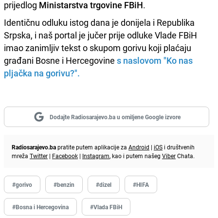
prijedlog
Ministarstva trgovine FBiH
.
Identičnu odluku istog dana je donijela i Republika
Srpska, i naš portal je jučer prije odluke Vlade FBiH
imao zanimljiv tekst o skupom gorivu koji plaćaju
građani Bosne i Hercegovine
s naslovom "Ko nas
pljačka na gorivu?".
Dodajte Radiosarajevo.ba u omiljene Google izvore
Radiosarajevo.ba
pratite putem aplikacije za
Android
|
iOS
i društvenih
mreža
Twitter
|
Facebook
|
Instagram
, kao i putem našeg
Viber
Chata.
#gorivo
#benzin
#dizel
#HIFA
#Bosna i Hercegovina
#Vlada FBiH