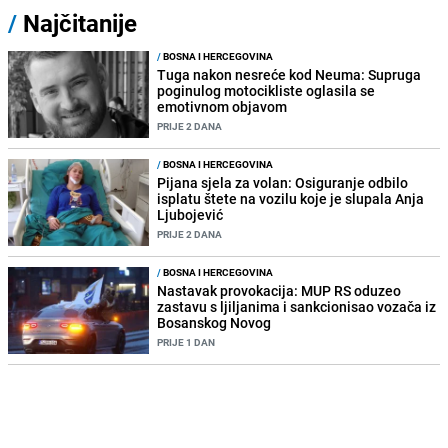
/
Najčitanije
/
BOSNA I HERCEGOVINA
Tuga nakon nesreće kod Neuma: Supruga
poginulog motocikliste oglasila se
emotivnom objavom
PRIJE 2 DANA
/
BOSNA I HERCEGOVINA
Pijana sjela za volan: Osiguranje odbilo
isplatu štete na vozilu koje je slupala Anja
Ljubojević
PRIJE 2 DANA
/
BOSNA I HERCEGOVINA
Nastavak provokacija: MUP RS oduzeo
zastavu s ljiljanima i sankcionisao vozača iz
Bosanskog Novog
PRIJE 1 DAN