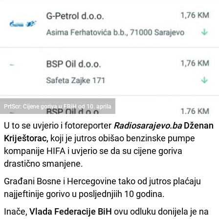
PrtScr: Cijene goriva u FBiH od 10. aprila
U to se uvjerio i fotoreporter
Radiosarajevo.ba
Dženan
Kriještorac,
koji je jutros obišao benzinske pumpe
kompanije HIFA i uvjerio se da su cijene goriva
drastično smanjene.
Građani Bosne i Hercegovine tako od jutros plaćaju
najjeftinije gorivo u posljednjiih 10 godina.
Inače,
Vlada Federacije BiH
ovu odluku donijela je na