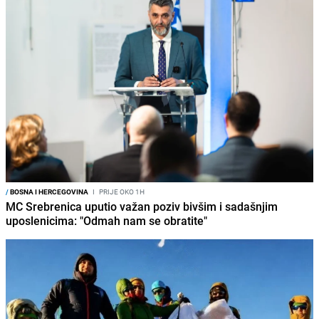
/
BOSNA I HERCEGOVINA
I
PRIJE OKO 1H
MC Srebrenica uputio važan poziv bivšim i sadašnjim
uposlenicima: "Odmah nam se obratite"