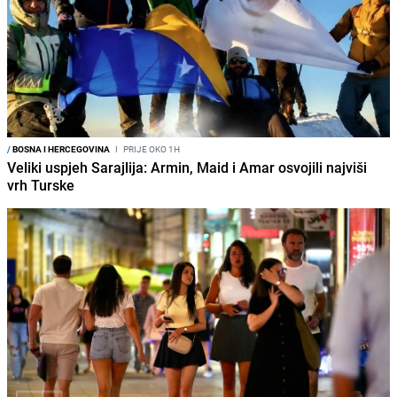
/
BOSNA I HERCEGOVINA
I
PRIJE OKO 1H
Veliki uspjeh Sarajlija: Armin, Maid i Amar osvojili najviši
vrh Turske