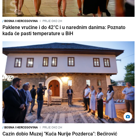
/
BOSNA I HERCEGOVINA
I
PRIJE OKO 2H
Paklene vrućine i do 42°C i u narednim danima: Poznato
kada će pasti temperature u BiH
/
BOSNA I HERCEGOVINA
I
PRIJE OKO 2H
Cazin dobio Muzej "Kuća Nurije Pozderca": Bećirović