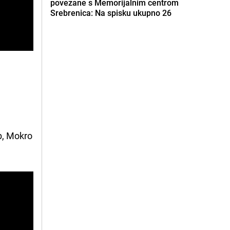
povezane s Memorijalnim centrom
Srebrenica: Na spisku ukupno 26
e
b, Mokro