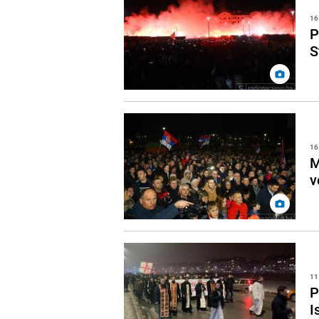
16
P
S
16
M
v
11
P
I