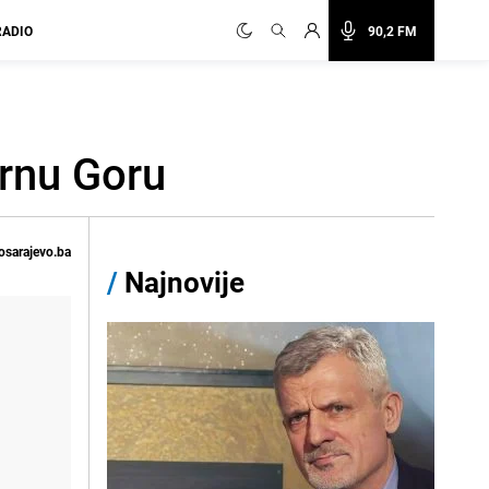
RADIO
90,2 FM
Crnu Goru
osarajevo.ba
/
Najnovije