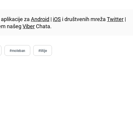
aplikacije za
Android
|
iOS
i društvenih mreža
Twitter
|
utem našeg
Viber
Chata.
#moleban
#litije