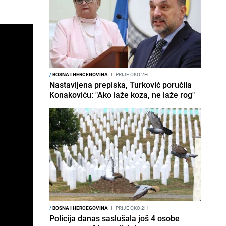
/
BOSNA I HERCEGOVINA
I
PRIJE OKO 2H
Nastavljena prepiska, Turković poručila
Konakoviću: "Ako laže koza, ne laže rog"
/
BOSNA I HERCEGOVINA
I
PRIJE OKO 2H
Policija danas saslušala još 4 osobe