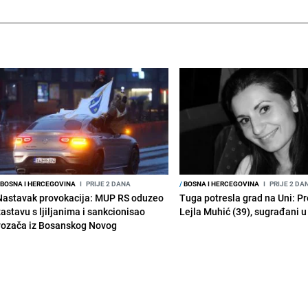
BOSNA I HERCEGOVINA
I
PRIJE 2 DANA
/
BOSNA I HERCEGOVINA
I
PRIJE 2 DA
Nastavak provokacija: MUP RS oduzeo
Tuga potresla grad na Uni: P
zastavu s ljiljanima i sankcionisao
Lejla Muhić (39), sugrađani u
vozača iz Bosanskog Novog