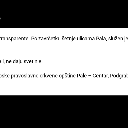
i transparente. Po završetku šetnje ulicama Pala, služen j
i, ne daju svetinje.
Srpske pravoslavne crkvene opštine Pale – Centar, Podgra