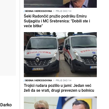
/
BOSNA I HERCEGOVINA
I
PRIJE OKO 1H
Šeki Radončić pružio podršku Emiru
Suljagiću i MC Srebrenica: "Dobili ste i
veće bitke"
/
BOSNA I HERCEGOVINA
I
PRIJE OKO 1H
Trojici rudara pozlilo u jami: Jedan već
želi da se vrati, drugi prevezen u bolnicu
r
Darko