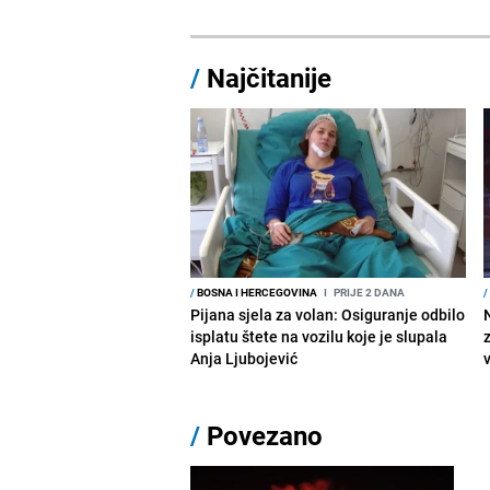
/
Najčitanije
/
BOSNA I HERCEGOVINA
I
PRIJE 2 DANA
/
Pijana sjela za volan: Osiguranje odbilo
isplatu štete na vozilu koje je slupala
Anja Ljubojević
/
Povezano