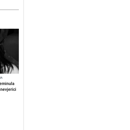
NA
reminula
 nevjerici