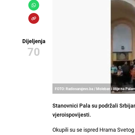
Dijeljenja
70
FOTO: Radiosarajevo.ba / Moleban i litije na Pala
Stanovnici Pala su podržali Srbija
vjeroispovijesti.
Okupili su se ispred Hrama Svetog a