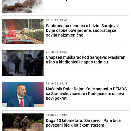
06.11.25. 17:49
Saobraćajna nesreća u blizini Sarajeva:
Dvije osobe povrijeđene, saobraćaj se
odvija naizmjenično
23.10.25. 10:39
Uhapšen muškarac kod Sarajeva: Maskiran
ušao u kladionicu i napao radnicu
01.10.25. 19:19
Načelnik Pala: Dejan Kojić napustio DEMOS,
sa Stanivukovićevom i Radojičićem osniva
novi pokret
31.08.25. 08:06
Duga 13 kilometara: Sarajevo i Pale biće
povezani biciklističkom stazom