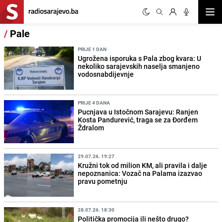
Otvor
/
Pale
PRIJE 1 DAN
Ugrožena isporuka s Pala zbog kvara: U
nekoliko sarajevskih naselja smanjeno
vodosnabdijevnje
PRIJE 4 DANA
Pucnjava u Istočnom Sarajevu: Ranjen
Kosta Pandurević, traga se za Đorđem
Ždralom
29.07.26. 19:27
Kružni tok od milion KM, ali pravila i dalje
nepoznanica: Vozač na Palama izazvao
pravu pometnju
28.07.26. 18:30
Politička promocija ili nešto drugo?