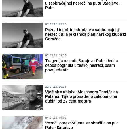
u saobraćajnoj nesreći na putu Sarajevo –
Pale
07.02.26. 13:20
Poznat identitet stradale u saobraćajnoj
nesreći: Bila je članica planinarskog kluba iz
Goražda
07.02.26. 09:25
Tragedija na putu Sarajevo-Pale: Jedna
osoba poginula u teškoj nesreći, osam
povrijeđenih
22.01.26. 20:39
Vještak o ubistvu Aleksandra Tomića na
Palama: Tijelo pronađeno zakopano na
dubini od 27 centimetara
04.01.26. 14:57
Vozači, oprez: Stijena se obrušila na put
Pale - Sarajevo