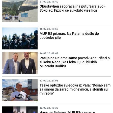
21.07.26. 19:40
Obustavljen saobraćaj na putu Sarajevo–
Sokolac: Fizički se sukobilo više lica
15.07.26. 19:50
MUP RS priznao: Na Palama došlo do
upotrebe sile
14.07.26. 08:48
Racija na Palama samo povod? Analitičari o
sukobu Nedeljka Eleka i ljudi bliskih
Miloradu Dodiku
13.07.26. 21:08
Teške optužbe svjedoka iz Pala: "Došao sam
sa sinom da zaradim dnevnicu, a slomili su
mi rebro"
12.07.26. 10:32
Haos na Palama: MUP RS-a upao u