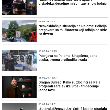
diskoteku, desetine mladih završilo u bolnici
08.07.26. 20:27
Nesvakidašnja situacija na Palama: Policija
pregovara sa muškarcem koji odbija da siđe
sa drveta
19.05.26. 11:15
Pucnjava na Palama: Uhapšena jedna
osoba, svemu prethodila svađa
16.03.26. 18:47
Dragan Bursać: Kako su zločinci sa Pala
protjerali sarajevske Srbe - tri decenije
jedne laži!
09.02.26. 14:01
U utorak dženaza Azri Softić koja je stradala