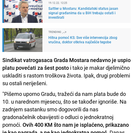
19.12.22. 12:25
Sattler u Mostaru: Kandidatski status jasan
signal građanima da u BiH trebaju ostati i
investirati
TRENDING
Hitna pomoć KS: Sve više intervencija zbog
vrućina, doktor otkriva najčešće tegobe
Sindikat vatrogasaca Grada Mostara nedavno je uspio
platu povećati za šest posto
i tako je makar djelimično
uskladiti s rastom troškova života. Ipak, drugi problemi
su ostali neriješeni.
"Pišemo uporno Gradu, tražeći da nam plata bude do
10. u narednom mjesecu, što se također ignoriše. Na
zadnjem sastanku smo dogovorili da nas
gradonačelnik obavijesti o odluci o jednokratnoj
pomoći.
Ovih 400 KM što nam je isplaćeno, prikazano
je kao nagrada, a ne kao jednokratna pomoć.
Danas