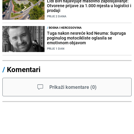
Lidl BiH najavljuje masovno zapošljavanje:
Otvorene prijave za 1.000 mjesta u logistici i
prodaji
PRIJE 2 DANA
/
BOSNA I HERCEGOVINA
Tuga nakon nesreće kod Neuma: Supruga
poginulog motocikliste oglasila se
emotivnom objavom
PRIJE 1 DAN
/
Komentari
Prikaži komentare
(
0
)