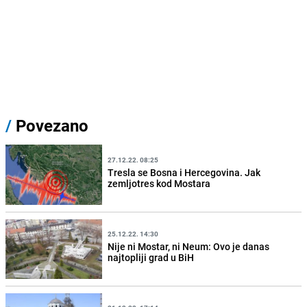
/
Povezano
27.12.22. 08:25
Tresla se Bosna i Hercegovina. Jak
zemljotres kod Mostara
25.12.22. 14:30
Nije ni Mostar, ni Neum: Ovo je danas
najtopliji grad u BiH