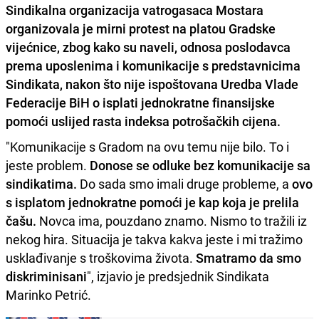
Sindikalna organizacija vatrogasaca Mostara
organizovala je mirni protest na platou Gradske
vijećnice, zbog kako su naveli, odnosa poslodavca
prema uposlenima i komunikacije s predstavnicima
Sindikata, nakon što nije ispoštovana Uredba Vlade
Federacije BiH o isplati jednokratne finansijske
pomoći uslijed rasta indeksa potrošačkih cijena.
"Komunikacije s Gradom na ovu temu nije bilo. To i
jeste problem.
Donose se odluke bez komunikacije sa
sindikatima.
Do sada smo imali druge probleme, a
ovo
s isplatom jednokratne pomoći je kap koja je prelila
čašu.
Novca ima, pouzdano znamo. Nismo to tražili iz
nekog hira. Situacija je takva kakva jeste i mi tražimo
usklađivanje s troškovima života.
Smatramo da smo
diskriminisani
", izjavio je predsjednik Sindikata
Marinko Petrić.