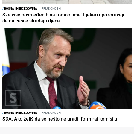
/
BOSNA I HERCEGOVINA
I
PRIJE OKO 8H
Sve više povrijeđenih na romobilima: Ljekari upozoravaju
da najčešće stradaju djeca
/
BOSNA I HERCEGOVINA
I
PRIJE OKO 9H
SDA: Ako želiš da se nešto ne uradi, formiraj komisiju