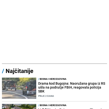
/
Najčitanije
/
BOSNA I HERCEGOVINA
Drama kod Bugojna: Naoružana grupa iz RS
ušla na područje FBiH, reagovala policija
SBK
PRIJE 2 DANA
/
BOSNA I HERCEGOVINA