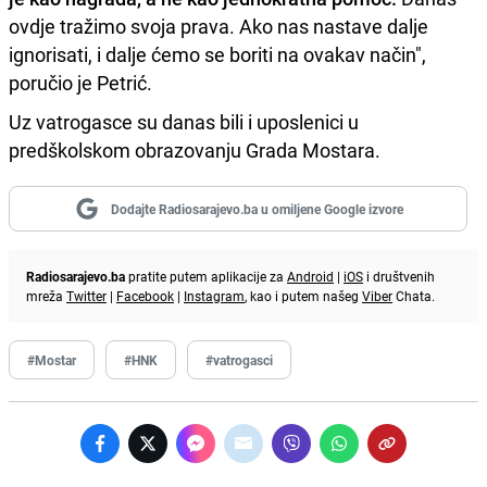
ovdje tražimo svoja prava. Ako nas nastave dalje
ignorisati, i dalje ćemo se boriti na ovakav način",
poručio je Petrić.
Uz vatrogasce su danas bili i uposlenici u
predškolskom obrazovanju Grada Mostara.
Dodajte Radiosarajevo.ba u omiljene Google izvore
Radiosarajevo.ba
pratite putem aplikacije za
Android
|
iOS
i društvenih
mreža
Twitter
|
Facebook
|
Instagram
, kao i putem našeg
Viber
Chata.
#Mostar
#HNK
#vatrogasci