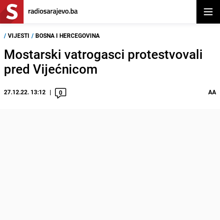
Otvor
/
VIJESTI
/
BOSNA I HERCEGOVINA
Mostarski vatrogasci protestvovali
pred Vijećnicom
27.12.22. 13:12
AA
0