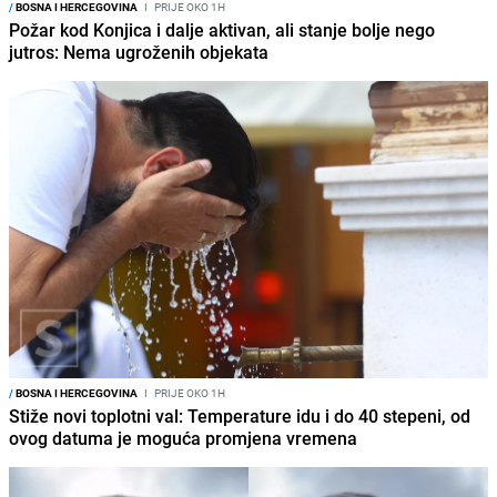
/
BOSNA I HERCEGOVINA
I
PRIJE OKO 1H
Požar kod Konjica i dalje aktivan, ali stanje bolje nego
jutros: Nema ugroženih objekata
/
BOSNA I HERCEGOVINA
I
PRIJE OKO 1H
Stiže novi toplotni val: Temperature idu i do 40 stepeni, od
ovog datuma je moguća promjena vremena