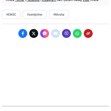
#EMSC
#zemljotres
#Mostar