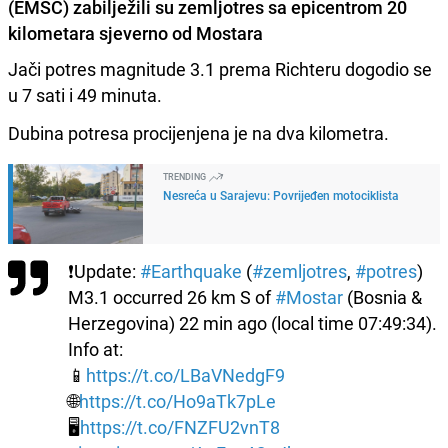
(EMSC)
zabilježili su zemljotres sa epicentrom 20
kilometara sjeverno od Mostara
Jači potres magnitude 3.1 prema Richteru dogodio se
u 7 sati i 49 minuta.
Dubina potresa procijenjena je na dva kilometra.
TRENDING
Nesreća u Sarajevu: Povrijeđen motociklista
❗Update:
#Earthquake
(
#zemljotres
,
#potres
)
M3.1 occurred 26 km S of
#Mostar
(Bosnia &
Herzegovina) 22 min ago (local time 07:49:34).
Info at:
📱
https://t.co/LBaVNedgF9
🌐
https://t.co/Ho9aTk7pLe
🖥
https://t.co/FNZFU2vnT8