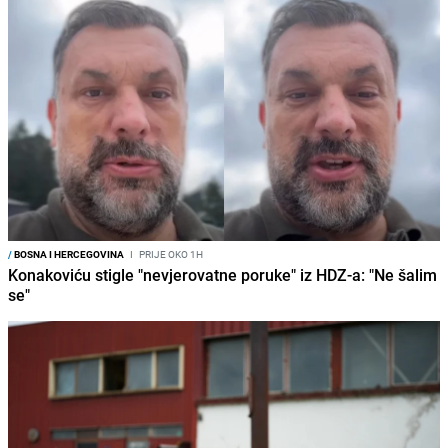
/
BOSNA I HERCEGOVINA
I
PRIJE OKO 1H
Konakoviću stigle "nevjerovatne poruke" iz HDZ-a: "Ne šalim
se"