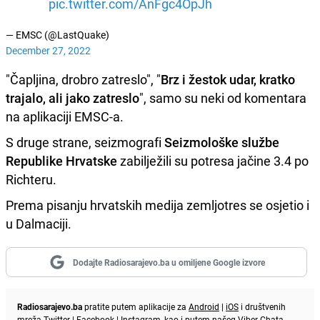
pic.twitter.com/AnFgc4OpJh
— EMSC (@LastQuake)
December 27, 2022
"Čapljina, drobro zatreslo", "
Brz i žestok udar, kratko
trajalo, ali jako zatreslo
", samo su neki od komentara
na aplikaciji EMSC-a.
S druge strane, seizmografi
Seizmološke službe
Republike Hrvatske
zabilježili su potresa jačine 3.4 po
Richteru.
Prema pisanju hrvatskih medija zemljotres se osjetio i
u Dalmaciji.
Dodajte Radiosarajevo.ba u omiljene Google izvore
Radiosarajevo.ba
pratite putem aplikacije za
Android
|
iOS
i društvenih
mreža
Twitter
|
Facebook
|
Instagram
, kao i putem našeg
Viber
Chata.