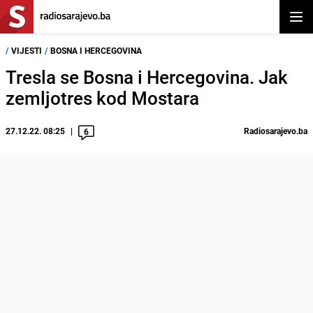
Otvor
/
VIJESTI
/
BOSNA I HERCEGOVINA
Tresla se Bosna i Hercegovina. Jak
zemljotres kod Mostara
27.12.22. 08:25
Radiosarajevo.ba
6