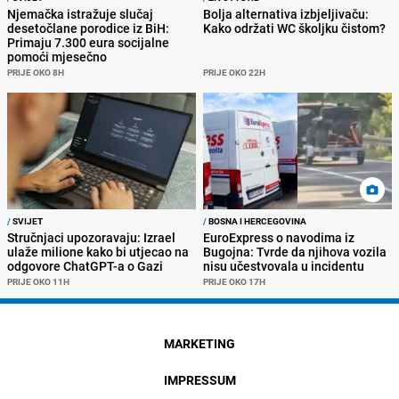
Njemačka istražuje slučaj
Bolja alternativa izbjeljivaču:
desetočlane porodice iz BiH:
Kako održati WC školjku čistom?
Primaju 7.300 eura socijalne
pomoći mjesečno
PRIJE OKO 8H
PRIJE OKO 22H
/
SVIJET
/
BOSNA I HERCEGOVINA
Stručnjaci upozoravaju: Izrael
EuroExpress o navodima iz
ulaže milione kako bi utjecao na
Bugojna: Tvrde da njihova vozila
odgovore ChatGPT-a o Gazi
nisu učestvovala u incidentu
PRIJE OKO 11H
PRIJE OKO 17H
MARKETING
IMPRESSUM