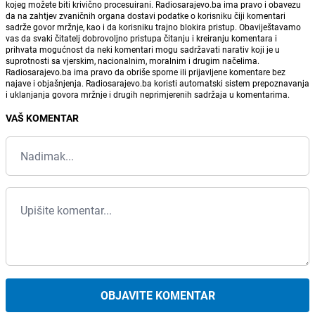
kojeg možete biti krivično procesuirani. Radiosarajevo.ba ima pravo i obavezu
da na zahtjev zvaničnih organa dostavi podatke o korisniku čiji komentari
sadrže govor mržnje, kao i da korisniku trajno blokira pristup. Obaviještavamo
vas da svaki čitatelj dobrovoljno pristupa čitanju i kreiranju komentara i
prihvata mogućnost da neki komentari mogu sadržavati narativ koji je u
suprotnosti sa vjerskim, nacionalnim, moralnim i drugim načelima.
Radiosarajevo.ba ima pravo da obriše sporne ili prijavljene komentare bez
najave i objašnjenja. Radiosarajevo.ba koristi automatski sistem prepoznavanja
i uklanjanja govora mržnje i drugih neprimjerenih sadržaja u komentarima.
VAŠ KOMENTAR
OBJAVITE KOMENTAR