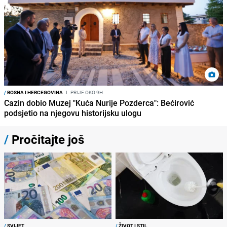
/
BOSNA I HERCEGOVINA
I
PRIJE OKO 9H
Cazin dobio Muzej "Kuća Nurije Pozderca": Bećirović
podsjetio na njegovu historijsku ulogu
/
Pročitajte još
/
SVIJET
/
ŽIVOT I STIL