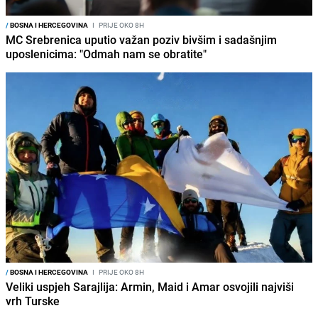
/
BOSNA I HERCEGOVINA
I
PRIJE OKO 8H
MC Srebrenica uputio važan poziv bivšim i sadašnjim
uposlenicima: "Odmah nam se obratite"
/
BOSNA I HERCEGOVINA
I
PRIJE OKO 8H
Veliki uspjeh Sarajlija: Armin, Maid i Amar osvojili najviši
vrh Turske