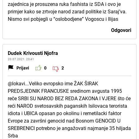
zajednica je prosuzena ruka fashista iz SDA i ovo je
primjer kako se zrtvoje narod zarad politike iz Saraj’va.
Nismo svi pobjegli u “oslobodjene” Vogoscu i Ilijas
Odgovori
Dudek Krivousti Njofra
20.07.2021. 23:41
Prijavi
0
2
@lokavi...Veliko evropsko ime ŽAK ŠIRAK
PREDSJEDNIK FRANCUSKE sredinom avgusta 1995
reče SRBI SU NAROD BEZ REDA ZAKONA I VJERE što će
reći NAROD svetosavskih paganskih Isilovaca terorista
idiota i UBICA opasan po okolinu i remetilacki faktor
Evrope za završni genocid nad Bosnom GENOCID U
SREBRENICI potrebno je angažovati najmanje 35 hiljada
Srba