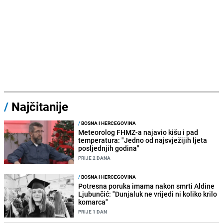
/
Najčitanije
/
BOSNA I HERCEGOVINA
Meteorolog FHMZ-a najavio kišu i pad
temperatura: "Jedno od najsvježijih ljeta
posljednjih godina"
PRIJE 2 DANA
/
BOSNA I HERCEGOVINA
Potresna poruka imama nakon smrti Aldine
Ljubunčić: "Dunjaluk ne vrijedi ni koliko krilo
komarca"
PRIJE 1 DAN