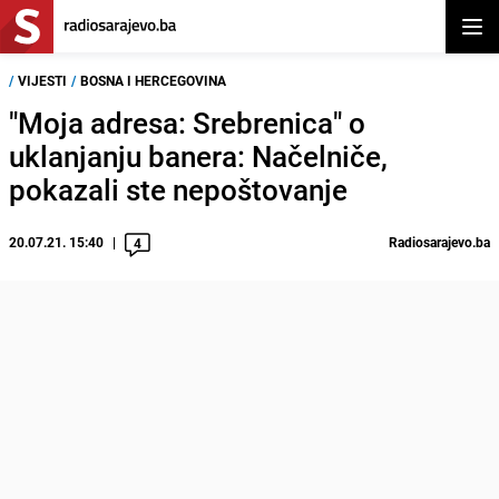
Otvor
/
VIJESTI
/
BOSNA I HERCEGOVINA
"Moja adresa: Srebrenica" o
uklanjanju banera: Načelniče,
pokazali ste nepoštovanje
20.07.21. 15:40
Radiosarajevo.ba
4