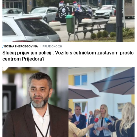
/
BOSNA I HERCEGOVINA
I
PRIJE OKO 2H
Slučaj prijavljen policiji: Vozilo s četničkom zastavom prošlo
centrom Prijedora?