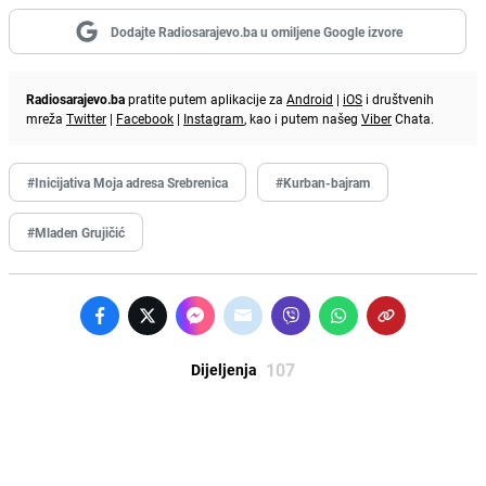
Dodajte Radiosarajevo.ba u omiljene Google izvore
Radiosarajevo.ba
pratite putem aplikacije za
Android
|
iOS
i društvenih
mreža
Twitter
|
Facebook
|
Instagram
, kao i putem našeg
Viber
Chata.
#Inicijativa Moja adresa Srebrenica
#Kurban-bajram
#Mladen Grujičić
107
Dijeljenja