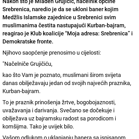
Nakon što je
Mladen Grujičić
, načelnik općine
Srebrenica, naredio je da se ukloni baner kojim
Medžlis Islamske zajednice u Srebrenici svim
muslimanima čestita nastupajući Kurban-bajram,
reagirao je Klub koalicije "Moja adresa: Srebrenica” i
Demokratske fronte.
Njihovo saopćenje prenosimo u cijelosti:
"Načelniče Grujičiću,
kao što Vam je poznato, muslimani širom svijeta
danas obilježavaju jedan od svojih najvećih praznika,
Kurban-bajram.
To je praznik prinošenja žrtve, bogobojaznosti,
uvažavanja i darivanja. Svečano se dočekuje i
obilježava uz bajramsku radost sa porodicom i
komšijma. Tako je uvijek bilo.
Vašom odlukom o uklanjanju banera sa ispisanom