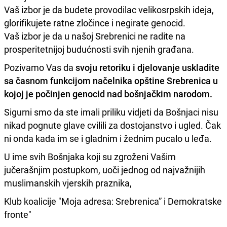
Vaš izbor je da budete provodilac velikosrpskih ideja,
glorifikujete ratne zločince i negirate genocid.
Vaš izbor je da u našoj Srebrenici ne radite na
prosperitetnijoj budućnosti svih njenih građana.
Pozivamo Vas da
svoju retoriku i djelovanje uskladite
sa časnom funkcijom načelnika opštine Srebrenica u
kojoj je počinjen genocid nad bošnjačkim narodom.
Sigurni smo da ste imali priliku vidjeti da Bošnjaci nisu
nikad pognute glave cvilili za dostojanstvo i ugled. Čak
ni onda kada im se i gladnim i žednim pucalo u leđa.
U ime svih Bošnjaka koji su zgroženi Vašim
jučerašnjim postupkom, uoči jednog od najvažnijih
muslimanskih vjerskih praznika,
Klub koalicije "Moja adresa: Srebrenica” i Demokratske
fronte"