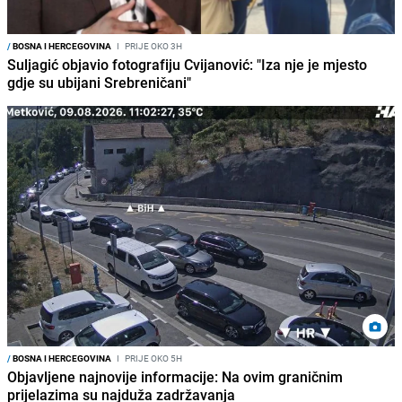
/
BOSNA I HERCEGOVINA
I
PRIJE OKO 3H
Suljagić objavio fotografiju Cvijanović: "Iza nje je mjesto
gdje su ubijani Srebreničani"
/
BOSNA I HERCEGOVINA
I
PRIJE OKO 5H
Objavljene najnovije informacije: Na ovim graničnim
prijelazima su najduža zadržavanja