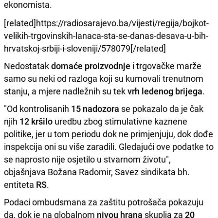
ekonomista.
[related]https://radiosarajevo.ba/vijesti/regija/bojkot-
velikih-trgovinskih-lanaca-sta-se-danas-desava-u-bih-
hrvatskoj-srbiji-i-sloveniji/578079[/related]
Nedostatak
domaće proizvodnje
i trgovačke marže
samo su neki od razloga koji su kumovali trenutnom
stanju, a mjere nadležnih su tek
vrh ledenog brijega
.
"Od kontrolisanih
15 nadozora
se pokazalo da je čak
njih
12 kršilo
uredbu zbog stimulativne kaznene
politike, jer u tom periodu dok ne primjenjuju, dok dođe
inspekcija oni su više zaradili. Gledajući ove podatke to
se naprosto nije osjetilo u stvarnom životu",
objašnjava Božana Radomir, Savez sindikata bh.
entiteta
RS
.
Podaci ombudsmana za zaštitu potrošača pokazuju
da, dok je na globalnom
nivou hrana
skuplja za
20