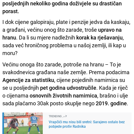
posljednjih nekoliko godina doživjele su drastičan
porast.
I dok cijene galopiraju, plate i penzije jedva da kaskaju,
a građani, većinu onog što zarade, troše
upravo na
hranu
. Da li su mjere nadležnih
korak ka rješavanju
,
sada već hroničnog problema u našoj zemlji, ili kap u
moru?
Većinu onoga što zarade, potroše na hranu – To je
svakodnevica građana naše zemlje. Prema podacima
Agencije
za statistiku
, cijene pojedinih namirnica su
se u posljednjih
pet godina
udvostručile
. Kada je riječ
o cijenama
osnovnih životnih namirnica
, brašno i ulje
sada plaćamo 30ak posto skuplje nego
2019. godine
.
TRENDING
Vrapčići mu nisu bili sretni: Sarajevo ostalo bez
pobjede protiv Radnika