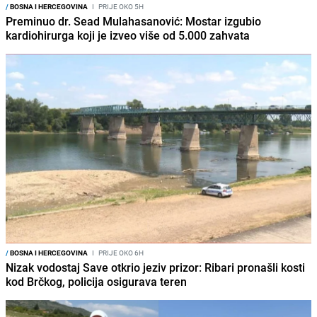
/
BOSNA I HERCEGOVINA
I
PRIJE OKO 5H
Preminuo dr. Sead Mulahasanović: Mostar izgubio
kardiohirurga koji je izveo više od 5.000 zahvata
/
BOSNA I HERCEGOVINA
I
PRIJE OKO 6H
Nizak vodostaj Save otkrio jeziv prizor: Ribari pronašli kosti
kod Brčkog, policija osigurava teren