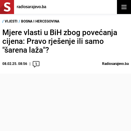
Otvor
/
VIJESTI
/
BOSNA I HERCEGOVINA
Mjere vlasti u BiH zbog povećanja
cijena: Pravo rješenje ili samo
"šarena laža"?
08.02.25. 08:56
Radiosarajevo.ba
1