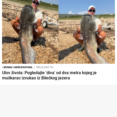
/
BOSNA I HERCEGOVINA
I
PRIJE OKO 7H
Ulov života: Pogledajte 'diva' od dva metra kojeg je
muškarac izvukao iz Bilećkog jezera