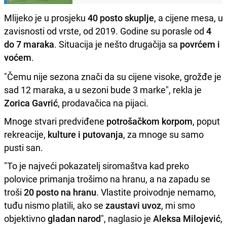
Mlijeko je u prosjeku
40 posto skuplje
, a cijene mesa, u
zavisnosti od vrste, od 2019. Godine su porasle od
4
do 7 maraka
. Situacija je nešto drugačija sa
povrćem i
voćem
.
"Čemu nije sezona znači da su cijene visoke, grožđe je
sad 12 maraka, a u sezoni bude 3 marke", rekla je
Zorica Gavrić
, prodavačica na pijaci.
Mnoge stvari predviđene
potrošačkom korpom
, poput
rekreacije,
kulture i putovanja
, za mnoge su samo
pusti san.
"To je najveći pokazatelj siromaštva kad preko
polovice primanja trošimo na hranu, a na zapadu se
troši
20 posto na
hranu
. Vlastite proivodnje nemamo,
tuđu nismo platili, ako se
zaustavi uvoz
, mi smo
objektivno
gladan narod
", naglasio je
Aleksa Milojević
,