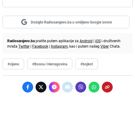
Dodajte Radiosarajevo.ba u omiljene Google izvore
Radiosarajevo.ba
pratite putem aplikacije za
Android
|
iOS
i društvenih
mreža
Twitter
|
Facebook
|
Instagram
, kao i putem našeg
Viber
Chata.
#cijene
#Bosna i Hercegovina
#bojkot