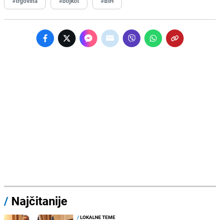
#trgovina
#bojkot
#BiH
/
Najčitanije
/
LOKALNE TEME