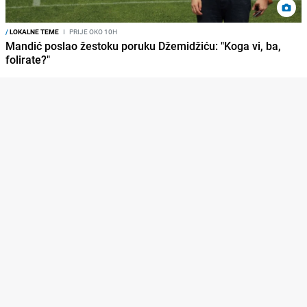
/
LOKALNE TEME
I
PRIJE OKO 10H
Mandić poslao žestoku poruku Džemidžiću: "Koga vi, ba,
folirate?"