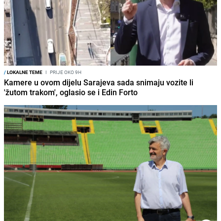
/
LOKALNE TEME
I
PRIJE OKO 9H
Kamere u ovom dijelu Sarajeva sada snimaju vozite li
'žutom trakom', oglasio se i Edin Forto