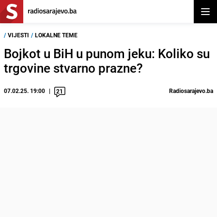
Otvor
/
VIJESTI
/
LOKALNE TEME
Bojkot u BiH u punom jeku: Koliko su
trgovine stvarno prazne?
07.02.25. 19:00
Radiosarajevo.ba
21