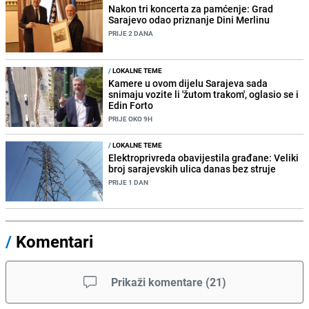
Nakon tri koncerta za pamćenje: Grad
Sarajevo odao priznanje Dini Merlinu
PRIJE 2 DANA
/
LOKALNE TEME
Kamere u ovom dijelu Sarajeva sada
snimaju vozite li 'žutom trakom', oglasio se i
Edin Forto
PRIJE OKO 9H
/
LOKALNE TEME
Elektroprivreda obavijestila građane: Veliki
broj sarajevskih ulica danas bez struje
PRIJE 1 DAN
/
Komentari
Prikaži komentare
(
21
)