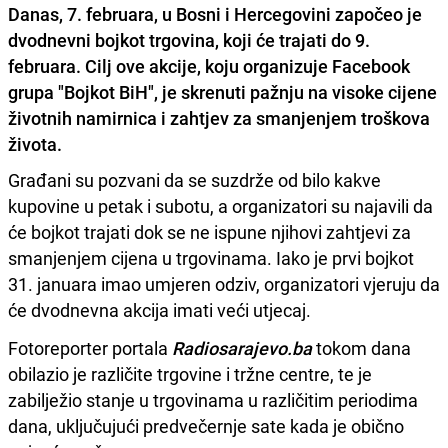
Danas, 7. februara, u Bosni i Hercegovini započeo je
dvodnevni bojkot trgovina, koji će trajati do 9.
februara. Cilj ove akcije, koju organizuje Facebook
grupa "Bojkot BiH", je skrenuti pažnju na visoke cijene
životnih namirnica i zahtjev za smanjenjem troškova
života.
Građani su pozvani da se suzdrže od bilo kakve
kupovine u petak i subotu, a organizatori su najavili da
će bojkot trajati dok se ne ispune njihovi zahtjevi za
smanjenjem cijena u trgovinama. Iako je prvi bojkot
31. januara imao umjeren odziv, organizatori vjeruju da
će dvodnevna akcija imati veći utjecaj.
Fotoreporter portala
Radiosarajevo.ba
tokom dana
obilazio je različite trgovine i tržne centre, te je
zabilježio stanje u trgovinama u različitim periodima
dana, uključujući predvečernje sate kada je obično