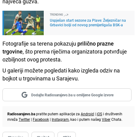
najveća gužva.
TRENDING
Uspješan start sezone za Plave: Željezničar na
Grbavici bolji od novog premijerligaša BSK-a
Fotografije sa terena pokazuju
prilično prazne
trgovine
, što prema riječima organizatora potvrđuje
ozbiljnost ovog protesta.
U galeriji možete pogledati kako izgleda odziv na
bojkot u trgovinama u Sarajevu.
Dodajte Radiosarajevo.ba u omiljene Google izvore
Radiosarajevo.ba
pratite putem aplikacije za
Android
|
iOS
i društvenih
mreža
Twitter
|
Facebook
|
Instagram
, kao i putem našeg
Viber
Chata.