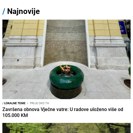
/
Najnovije
/
LOKALNE TEME
I
PRIJE OKO 7H
Završena obnova Vječne vatre: U radove uloženo više od
105.000 KM