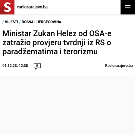
Otvor
/
VIJESTI
/
BOSNA I HERCEGOVINA
Ministar Zukan Helez od OSA-e
zatražio provjeru tvrdnji iz RS o
paradžematima i terorizmu
01.12.23. 12:38
Radiosarajevo.ba
5