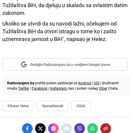
Tužilaštva BiH, da djeluju u skaladu sa ovlastim datim
zakonom.
Ukoliko se utvrdi da su navodi lažni, očekujem od
Tužilaštva BiH da otvori istragu o tome ko i zašto
uznemirava javnost u BiH", napisao je Helez.
Dodajte Radiosarajevo.ba u omiljene Google izvore
Radiosarajevo.ba
pratite putem aplikacije za
Android
|
iOS
i društvenih
mreža
Twitter
|
Facebook
|
Instagram
, kao i putem našeg
Viber
Chata.
#Zukan Helez
#paradžemati
#OSA