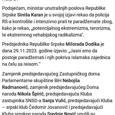
Podsjećam, ministar unutrašnjih poslova Republike
Srpske
Siniša Karan
je u svojoj izjavi rekao da policija
RS-a kontroliše i intenzivno prati te paradžemate zbog,
kako je rekao, „potencijalnog ekstremizma, terorizma,
te ekstremnog vehabijskog radikalizma''.
Predsjednika Republike Srpske
Milorada Dodika
je
dana 29.11.2023. godine izjavio: „Jasni smo da
postoje paradžemati i njih pokriva Islamska zajednica
na čelu sa reisom.“
Zamjenik predsjedavajućeg Zastupničkog doma
Parlamentarne skupštine BiH
Nebojša
Radmanović
, zamjenik predsjedavajućeg Doma
naroda
Nikola Špirić
, predsjedavajuća Kluba
zastupnika SNSD-a
Sanja Vulić
, predsjedavajući Kluba
– srpski klub Čedomir Јovanović i predsjedavajući
Kluba srpskog naroda
Sredoje Nović
uputili su