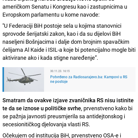
američkom Senatu i Kongresu kao i zastupnicima u
Evropskom parlamentu u kome navode:
''U Federaciji BiH postoje sela u kojima stanovnici
sprovode šerijatski zakon, kao i da su dijelovi BiH
naseljeni Bošnjacima i dalje dom brojnim spavačkim
ćelijama Al Kaide i ISIL-a koje bi potencijalno mogle biti
aktivirane ako i kada stigne naređenje”.
30.11.23. 16:15
Potvrđeno za Radiosarajevo.ba: Kampovi u RS
ne postoje
Smatram da ovakve izjave zvaničnika RS nisu istinite
te da se iznose u političke svrhe
, prvenstveno kako bi
se pažnja javnosti preusmjerila sa antidejtonskog i
secesionitičkog djelovanja vlasti RS.
Očekujem od institucija BiH, prvenstveno OSA-e i