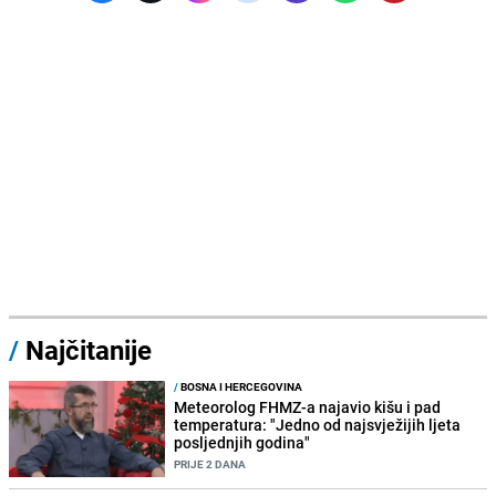
/
Najčitanije
/
BOSNA I HERCEGOVINA
Meteorolog FHMZ-a najavio kišu i pad
temperatura: "Jedno od najsvježijih ljeta
posljednjih godina"
PRIJE 2 DANA