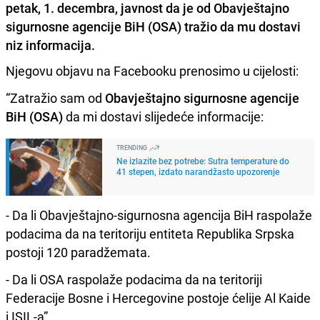
petak, 1. decembra, javnost da je od Obavještajno
sigurnosne agencije BiH (OSA) tražio da mu dostavi
niz informacija.
Njegovu objavu na Facebooku prenosimo u cijelosti:
“Zatražio sam od
Obavještajno sigurnosne agencije
BiH (OSA)
da mi dostavi slijedeće informacije:
TRENDING
Ne izlazite bez potrebe: Sutra temperature do
41 stepen, izdato narandžasto upozorenje
- Da li Obavještajno-sigurnosna agencija BiH raspolaže
podacima da na teritoriju entiteta Republika Srpska
postoji 120 paradžemata.
- Da li OSA raspolaže podacima da na teritoriji
Federacije Bosne i Hercegovine postoje ćelije Al Kaide
i ISIL-a”.