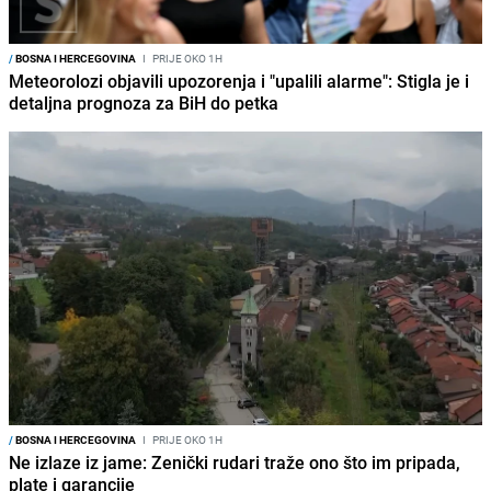
/
BOSNA I HERCEGOVINA
I
PRIJE OKO 1H
Meteorolozi objavili upozorenja i "upalili alarme": Stigla je i
detaljna prognoza za BiH do petka
/
BOSNA I HERCEGOVINA
I
PRIJE OKO 1H
Ne izlaze iz jame: Zenički rudari traže ono što im pripada,
plate i garancije