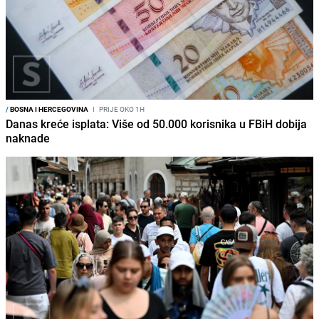
/
BOSNA I HERCEGOVINA
I
PRIJE OKO 1H
Danas kreće isplata: Više od 50.000 korisnika u FBiH dobija
naknade