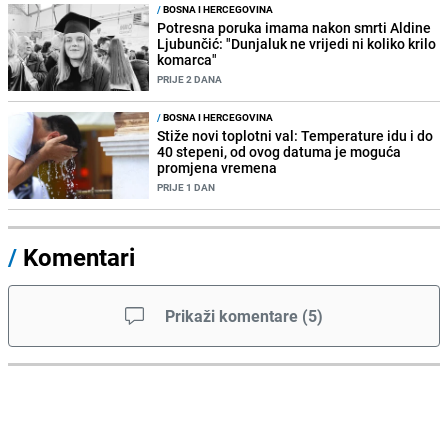
/
BOSNA I HERCEGOVINA
Potresna poruka imama nakon smrti Aldine
Ljubunčić: "Dunjaluk ne vrijedi ni koliko krilo
komarca"
PRIJE 2 DANA
/
BOSNA I HERCEGOVINA
Stiže novi toplotni val: Temperature idu i do
40 stepeni, od ovog datuma je moguća
promjena vremena
PRIJE 1 DAN
/
Komentari
Prikaži komentare
(
5
)