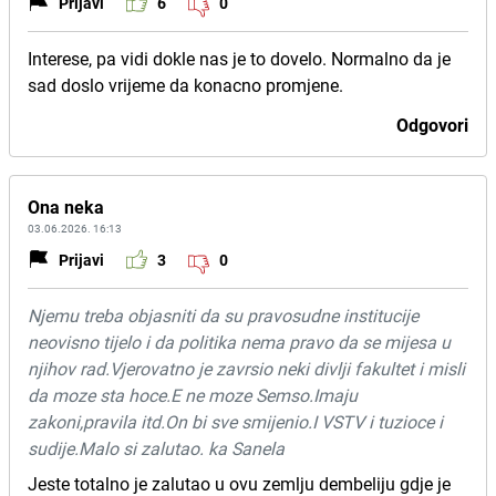
Prijavi
6
0
Interese, pa vidi dokle nas je to dovelo. Normalno da je
sad doslo vrijeme da konacno promjene.
Odgovori
Ona neka
03.06.2026. 16:13
Prijavi
3
0
Njemu treba objasniti da su pravosudne institucije
neovisno tijelo i da politika nema pravo da se mijesa u
njihov rad.Vjerovatno je zavrsio neki divlji fakultet i misli
da moze sta hoce.E ne moze Semso.Imaju
zakoni,pravila itd.On bi sve smijenio.I VSTV i tuzioce i
sudije.Malo si zalutao. ka Sanela
Jeste totalno je zalutao u ovu zemlju dembeliju gdje je