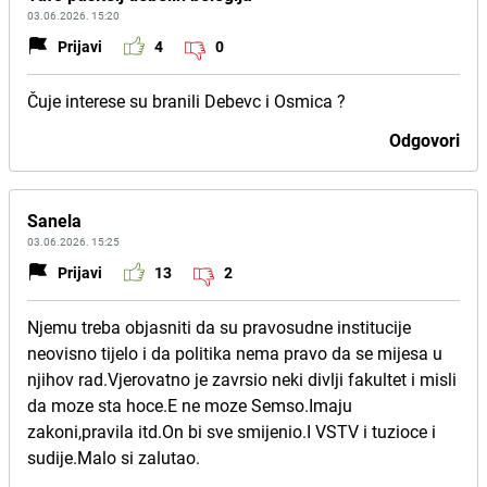
03.06.2026. 15:20
Prijavi
4
0
Čuje interese su branili Debevc i Osmica ?
Odgovori
Sanela
03.06.2026. 15:25
Prijavi
13
2
Njemu treba objasniti da su pravosudne institucije
neovisno tijelo i da politika nema pravo da se mijesa u
njihov rad.Vjerovatno je zavrsio neki divlji fakultet i misli
da moze sta hoce.E ne moze Semso.Imaju
zakoni,pravila itd.On bi sve smijenio.I VSTV i tuzioce i
sudije.Malo si zalutao.