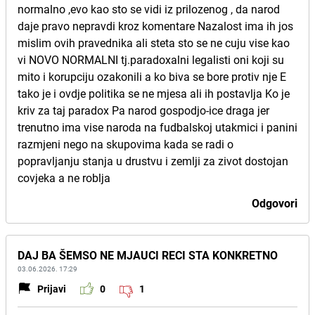
normalno ,evo kao sto se vidi iz prilozenog , da narod
daje pravo nepravdi kroz komentare Nazalost ima ih jos
mislim ovih pravednika ali steta sto se ne cuju vise kao
vi NOVO NORMALNI tj.paradoxalni legalisti oni koji su
mito i korupciju ozakonili a ko biva se bore protiv nje E
tako je i ovdje politika se ne mjesa ali ih postavlja Ko je
kriv za taj paradox Pa narod gospodjo-ice draga jer
trenutno ima vise naroda na fudbalskoj utakmici i panini
razmjeni nego na skupovima kada se radi o
popravljanju stanja u drustvu i zemlji za zivot dostojan
covjeka a ne roblja
Odgovori
DAJ BA ŠEMSO NE MJAUCI RECI STA KONKRETNO
03.06.2026. 17:29
Prijavi
0
1