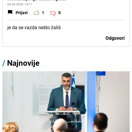
04.06.2026. 15:11
Prijavi
1
0
je da se vazda nešto žališ
Odgovori
/
Najnovije