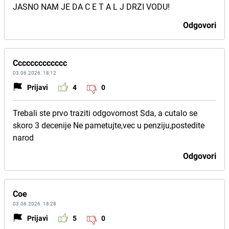
JASNO NAM JE DA C E T A L J DRZI VODU!
Odgovori
Ccccccccccccc
03.06.2026. 18:12
Prijavi
4
0
Trebali ste prvo traziti odgovornost Sda, a cutalo se
skoro 3 decenije Ne pametujte,vec u penziju,postedite
narod
Odgovori
Coe
03.06.2026. 18:28
Prijavi
5
0