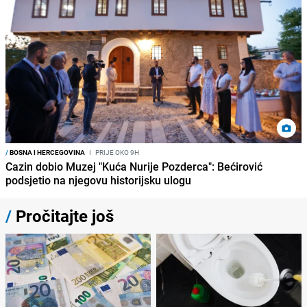
/
BOSNA I HERCEGOVINA
I
PRIJE OKO 9H
Cazin dobio Muzej "Kuća Nurije Pozderca": Bećirović
podsjetio na njegovu historijsku ulogu
/
Pročitajte još