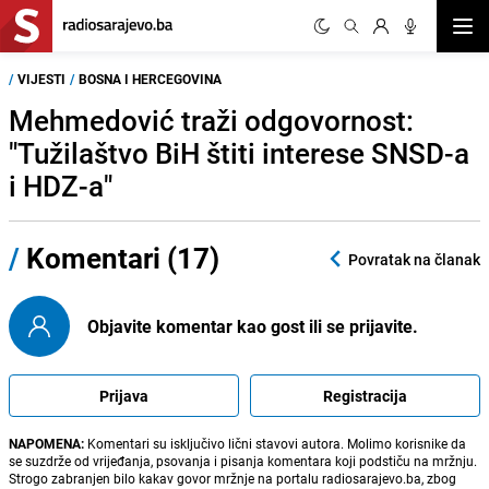
Otvor
/
VIJESTI
/
BOSNA I HERCEGOVINA
Mehmedović traži odgovornost:
"Tužilaštvo BiH štiti interese SNSD-a
i HDZ-a"
/
Komentari (17)
Povratak na članak
Objavite komentar kao gost ili se prijavite.
Prijava
Registracija
NAPOMENA:
Komentari su isključivo lični stavovi autora. Molimo korisnike da
se suzdrže od vrijeđanja, psovanja i pisanja komentara koji podstiču na mržnju.
Strogo zabranjen bilo kakav govor mržnje na portalu radiosarajevo.ba, zbog