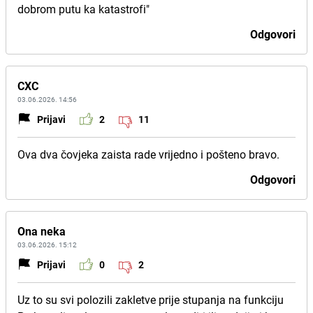
dobrom putu ka katastrofi"
Odgovori
CXC
03.06.2026. 14:56
Prijavi
2
11
Ova dva čovjeka zaista rade vrijedno i pošteno bravo.
Odgovori
Ona neka
03.06.2026. 15:12
Prijavi
0
2
Uz to su svi polozili zakletve prije stupanja na funkciju