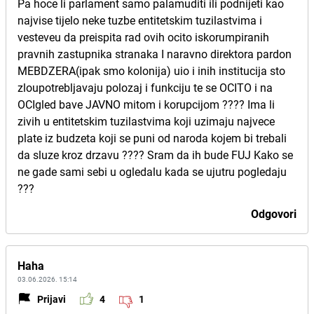
Pa hoce li parlament samo palamuditi ili podnijeti kao
najvise tijelo neke tuzbe entitetskim tuzilastvima i
vesteveu da preispita rad ovih ocito iskorumpiranih
pravnih zastupnika stranaka I naravno direktora pardon
MEBDZERA(ipak smo kolonija) uio i inih institucija sto
zloupotrebljavaju polozaj i funkciju te se OCITO i na
OCIgled bave JAVNO mitom i korupcijom ???? Ima li
zivih u entitetskim tuzilastvima koji uzimaju najvece
plate iz budzeta koji se puni od naroda kojem bi trebali
da sluze kroz drzavu ???? Sram da ih bude FUJ Kako se
ne gade sami sebi u ogledalu kada se ujutru pogledaju
???
Odgovori
Haha
03.06.2026. 15:14
Prijavi
4
1