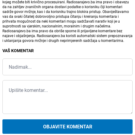
kojeg možete biti krivično procesuirani. Radiosarajevo.ba ima pravo i obavezu
da na zahtjev zvaničnih organa dostavi podatke o korisniku čiji komentari
sadrže govor mržnje, kao i da korisniku trajno blokira pristup. Obaviještavamo
vas da svaki čitatelj dobrovoljno pristupa čitanju i kreiranju komentara i
prihvata mogućnost da neki komentari mogu sadržavati narativ koji je u
suprotnosti sa vjerskim, nacionalnim, moralnim i drugim načelima.
Radiosarajevo.ba ima pravo da obriše sporne ili prijavljene komentare bez
najave i objašnjenja. Radiosarajevo.ba koristi automatski sistem prepoznavanja
i uklanjanja govora mržnje i drugih neprimjerenih sadržaja u komentarima.
VAŠ KOMENTAR
OBJAVITE KOMENTAR