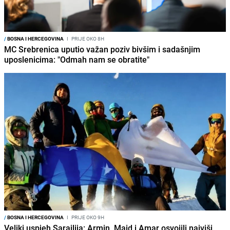
/
BOSNA I HERCEGOVINA
I
PRIJE OKO 8H
MC Srebrenica uputio važan poziv bivšim i sadašnjim
uposlenicima: "Odmah nam se obratite"
/
BOSNA I HERCEGOVINA
I
PRIJE OKO 9H
Veliki uspjeh Sarajlija: Armin, Maid i Amar osvojili najviši