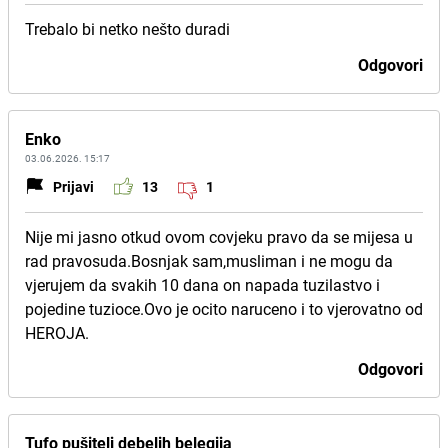
Trebalo bi netko nešto duradi
Odgovori
Enko
03.06.2026. 15:17
Prijavi
13
1
Nije mi jasno otkud ovom covjeku pravo da se mijesa u
rad pravosuda.Bosnjak sam,musliman i ne mogu da
vjerujem da svakih 10 dana on napada tuzilastvo i
pojedine tuzioce.Ovo je ocito naruceno i to vjerovatno od
HEROJA.
Odgovori
Tufo pušitelj debelih belegija