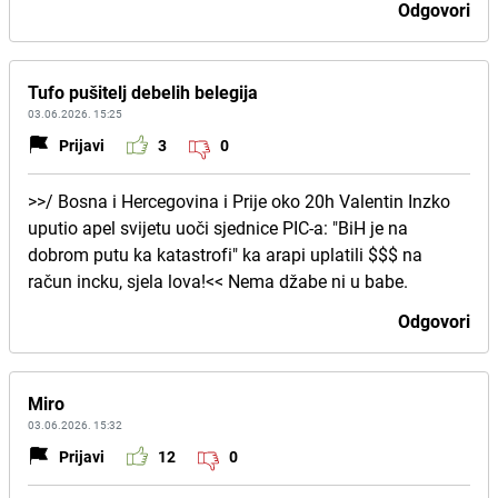
Odgovori
Tufo pušitelj debelih belegija
03.06.2026. 15:25
Prijavi
3
0
>>/ Bosna i Hercegovina i Prije oko 20h Valentin Inzko
uputio apel svijetu uoči sjednice PIC-a: "BiH je na
dobrom putu ka katastrofi" ka arapi uplatili $$$ na
račun incku, sjela lova!<< Nema džabe ni u babe.
Odgovori
Miro
03.06.2026. 15:32
Prijavi
12
0