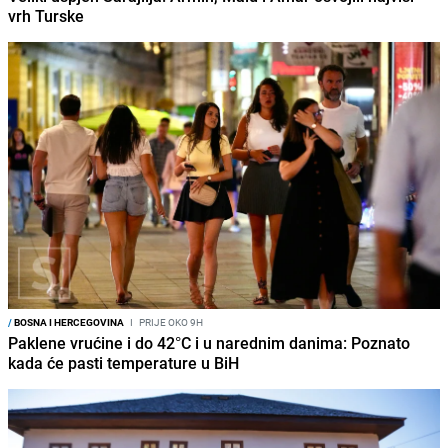
vrh Turske
/
BOSNA I HERCEGOVINA
I
PRIJE OKO 9H
Paklene vrućine i do 42°C i u narednim danima: Poznato
kada će pasti temperature u BiH