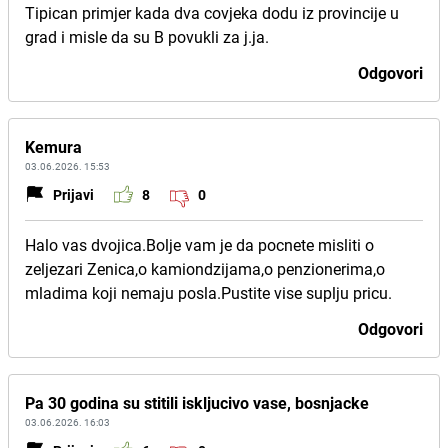
Tipican primjer kada dva covjeka dodu iz provincije u
grad i misle da su B povukli za j.ja.
Odgovori
Kemura
03.06.2026. 15:53
Prijavi
8
0
Halo vas dvojica.Bolje vam je da pocnete misliti o
zeljezari Zenica,o kamiondzijama,o penzionerima,o
mladima koji nemaju posla.Pustite vise suplju pricu.
Odgovori
Pa 30 godina su stitili iskljucivo vase, bosnjacke
03.06.2026. 16:03