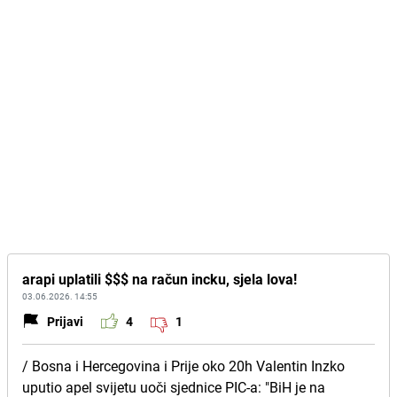
arapi uplatili $$$ na račun incku, sjela lova!
03.06.2026. 14:55
Prijavi
4
1
/ Bosna i Hercegovina i Prije oko 20h Valentin Inzko
uputio apel svijetu uoči sjednice PIC-a: "BiH je na