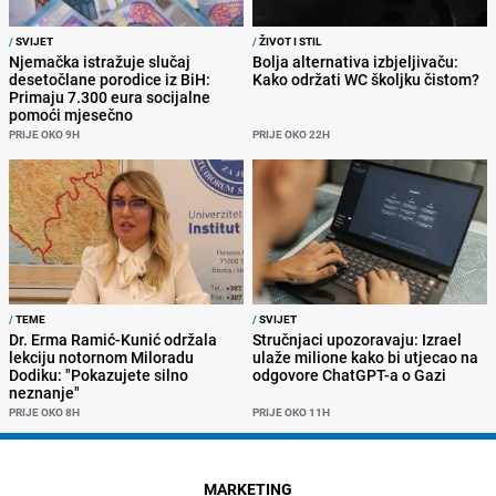
/
SVIJET
/
ŽIVOT I STIL
Njemačka istražuje slučaj
Bolja alternativa izbjeljivaču:
desetočlane porodice iz BiH:
Kako održati WC školjku čistom?
Primaju 7.300 eura socijalne
pomoći mjesečno
PRIJE OKO 9H
PRIJE OKO 22H
/
TEME
/
SVIJET
Dr. Erma Ramić-Kunić održala
Stručnjaci upozoravaju: Izrael
lekciju notornom Miloradu
ulaže milione kako bi utjecao na
Dodiku: "Pokazujete silno
odgovore ChatGPT-a o Gazi
neznanje"
PRIJE OKO 8H
PRIJE OKO 11H
MARKETING