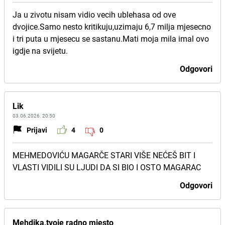
Ja u zivotu nisam vidio vecih ublehasa od ove
dvojice.Samo nesto kritikuju,uzimaju 6,7 milja mjesecno
i tri puta u mjesecu se sastanu.Mati moja mila imal ovo
igdje na svijetu.
Odgovori
Lik
03.06.2026. 20:50
Prijavi
4
0
MEHMEDOVIĆU MAGARČE STARI VIŠE NEĆEŠ BIT I
VLASTI VIDILI SU LJUDI DA SI BIO I OSTO MAGARAC
Odgovori
Mehdika,tvoje radno mjesto