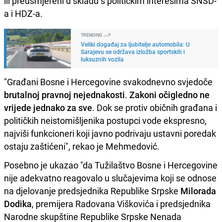
ili preusmjereni u skladu s političkim interesima SNSD-
a i HDZ-a.
TRENDING
Veliki događaj za ljubitelje automobila: U
Sarajevu se održava izložba sportskih i
luksuznih vozila
"Građani Bosne i Hercegovine svakodnevno svjedoče
brutalnoj pravnoj nejednakosti
.
Zakoni očigledno ne
vrijede jednako za sve
. Dok se protiv običnih građana i
političkih neistomišljenika postupci vode ekspresno,
najviši funkcioneri koji javno podrivaju ustavni poredak
ostaju zaštićeni", rekao je Mehmedović.
Posebno je ukazao "da Tužilaštvo Bosne i Hercegovine
nije adekvatno reagovalo u slučajevima koji se odnose
na djelovanje predsjednika Republike Srpske
Milorada
Dodika
, premijera Radovana Viškovića i predsjednika
Narodne skupštine Republike Srpske Nenada