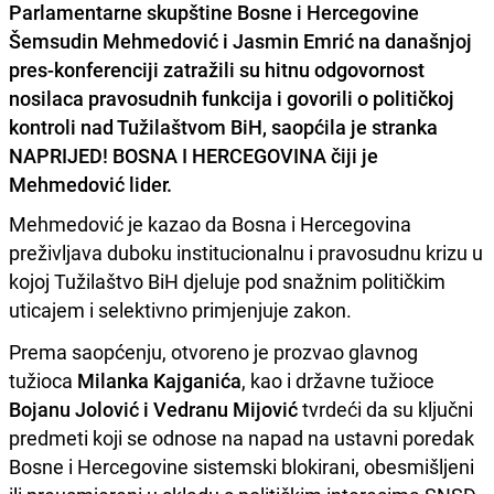
Parlamentarne skupštine Bosne i Hercegovine
Šemsudin Mehmedović i Jasmin Emrić na današnjoj
pres-konferenciji zatražili su hitnu odgovornost
nosilaca pravosudnih funkcija i govorili o političkoj
kontroli nad Tužilaštvom BiH, saopćila je stranka
NAPRIJED! BOSNA I HERCEGOVINA čiji je
Mehmedović lider.
Mehmedović je kazao da Bosna i Hercegovina
preživljava duboku institucionalnu i pravosudnu krizu u
kojoj Tužilaštvo BiH djeluje pod snažnim političkim
uticajem i selektivno primjenjuje zakon.
Prema saopćenju, otvoreno je prozvao glavnog
tužioca
Milanka Kajganića
, kao i državne tužioce
Bojanu Jolović i Vedranu Mijović
tvrdeći da su ključni
predmeti koji se odnose na napad na ustavni poredak
Bosne i Hercegovine sistemski blokirani, obesmišljeni