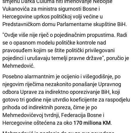
smjenu Darka Ćuluma niti imenovanje Nebojše
Vukanovića za ministra sigurnosti Bosne i
Hercegovine uprkos političkoj volji većine u
Predstavničkom domu Parlamentarne skupštine BiH.
"Ovdje više nije riječ o pojedinačnim propustima. Radi
se o opasnom modelu političke kontrole nad
pravosuđem kojim se štite politički privilegovani
pojedinci i urušavaju temelji pravne države", poručio je
Mehmedović.
Posebno alarmantnim je ocijenio i višegodišnje, po
njegovim riječima nezakonito ponašanje Upravnog
odbora Uprave za indirektno oporezivanje BiH, koji
gotovo tri godine nije utvrdio koeficijente za raspodjelu
prihoda od indirektnih poreza, čime je po
Mehmedovićevoj tvrdnji, Federacija Bosne i
Hercegovine oštećena za oko
170 miliona KM
.