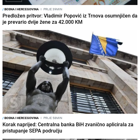
/
BOSNA I HERCEGOVINA
I
PRIJE 39MIN
Predložen pritvor: Vladimir Popović iz Trnova osumnjičen da
je prevario dvije žene za 42.000 KM
/
BOSNA I HERCEGOVINA
I
PRIJE 58MIN
Korak naprijed: Centralna banka BiH zvanično aplicirala za
pristupanje SEPA području