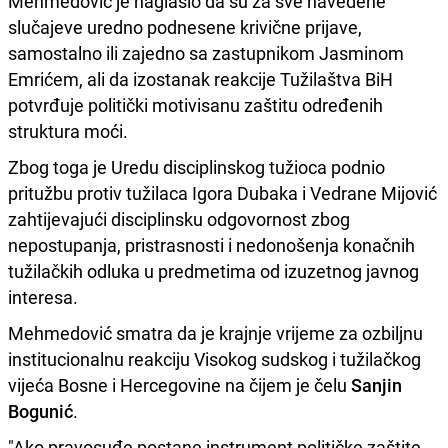
Mehmedović je naglasio da su za sve navedene
slučajeve uredno podnesene krivične prijave,
samostalno ili zajedno sa zastupnikom Jasminom
Emrićem, ali da izostanak reakcije Tužilaštva BiH
potvrđuje politički motivisanu zaštitu određenih
struktura moći.
Zbog toga je Uredu disciplinskog tužioca podnio
pritužbu protiv tužilaca Igora Dubaka i Vedrane Mijović
zahtijevajući disciplinsku odgovornost zbog
nepostupanja, pristrasnosti i nedonošenja konačnih
tužilačkih odluka u predmetima od izuzetnog javnog
interesa.
Mehmedović smatra da je krajnje vrijeme za ozbiljnu
institucionalnu reakciju Visokog sudskog i tužilačkog
vijeća Bosne i Hercegovine na čijem je čelu
Sanjin
Bogunić
.
"Ako pravosuđe postane instrument političke zaštite,