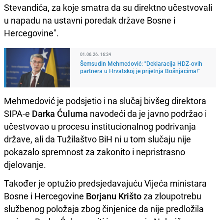
Stevandića, za koje smatra da su direktno učestvovali
u napadu na ustavni poredak države Bosne i
Hercegovine".
01.06.26. 16:24
Šemsudin Mehmedović: "Deklaracija HDZ-ovih
partnera u Hrvatskoj je prijetnja Bošnjacima!"
Mehmedović je podsjetio i na slučaj bivšeg direktora
SIPA-e
Darka Ćuluma
navodeći da je javno podržao i
učestvovao u procesu institucionalnog podrivanja
države, ali da Tužilaštvo BiH ni u tom slučaju nije
pokazalo spremnost za zakonito i nepristrasno
djelovanje.
Također je optužio predsjedavajuću Vijeća ministara
Bosne i Hercegovine
Borjanu Krišto
za zloupotrebu
službenog položaja zbog činjenice da nije predložila