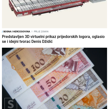
/
BOSNA I HERCEGOVINA
I
PRIJE 20MIN
Predstavljen 3D virtuelni prikaz prijedorskih logora, oglasio
se i idejni tvorac Denis Džidić