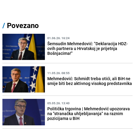
/
Povezano
01.06.26. 16:24
Šemsudin Mehmedović: "Deklaracija HDZ-
ovih partnera u Hrvatskoj je prijetnja
Bošnjacima!"
11.05.26. 08:55
Mehmedović: Schmidt treba otići, ali BiH ne
smije biti bez aktivnog visokog predstavnika
05.05.26. 13:40
Politička trgovina | Mehmedović upozorava
na "stranačka uhljebljavanja" na raznim
pozicijama u BiH