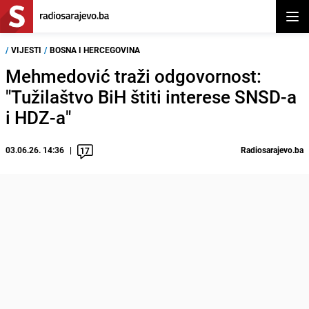
Otvor
/
VIJESTI
/
BOSNA I HERCEGOVINA
Mehmedović traži odgovornost:
"Tužilaštvo BiH štiti interese SNSD-a
i HDZ-a"
03.06.26. 14:36
Radiosarajevo.ba
17