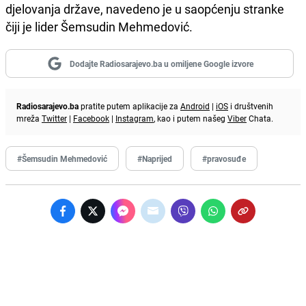
djelovanja države, navedeno je u saopćenju stranke
čiji je lider Šemsudin Mehmedović.
Dodajte Radiosarajevo.ba u omiljene Google izvore
Radiosarajevo.ba
pratite putem aplikacije za
Android
|
iOS
i društvenih
mreža
Twitter
|
Facebook
|
Instagram
, kao i putem našeg
Viber
Chata.
#Šemsudin Mehmedović
#Naprijed
#pravosuđe