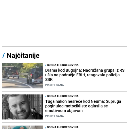
/
Najčitanije
/
BOSNA I HERCEGOVINA
Drama kod Bugojna: Naoružana grupa iz RS
ušla na područje FBiH, reagovala policija
SBK
PRIJE 2 DANA
/
BOSNA I HERCEGOVINA
Tuga nakon nesreće kod Neuma: Supruga
poginulog motocikliste oglasila se
emotivnom objavom
PRIJE 2 DANA
/
BOSNA I HERCEGOVINA