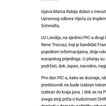
Izjava Marca Rubija dolazi u trenut
Upravnog odbora Vijeća za implemen
Schmidta.
Uz Landija, na sjednici PIC-a drug
Rene Troccaz, koji je kandidat Fran
pojedinim informacijama, dvije ruke
europskog prijedloga. U pitanju su 
podržati, dok Japan, navodno, nagi
Prvi dan PIC-a, kako se doznaje, obi
predstavnik ne bude izabran toko
izabran do kraja juna. I dok se na
svega stoji priča o budućnosti OHR
donijeti u domaću političku situaci