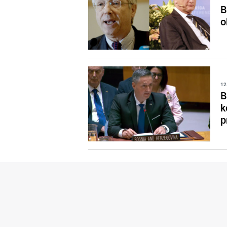
B
o
12
B
k
p