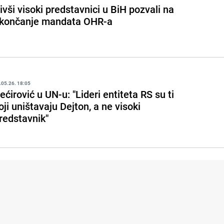
ivši visoki predstavnici u BiH pozvali na
končanje mandata OHR-a
.05.26. 18:05
ećirović u UN-u: "Lideri entiteta RS su ti
oji uništavaju Dejton, a ne visoki
redstavnik"