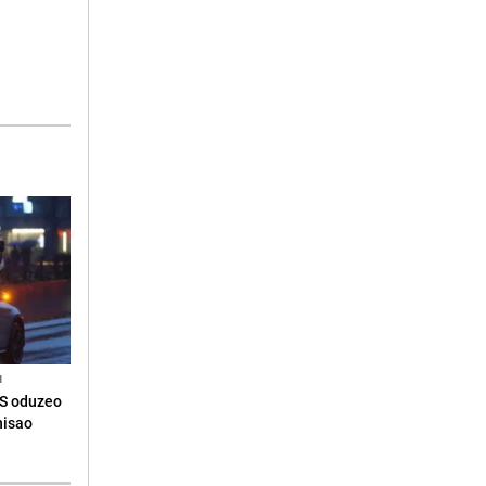
N
RS oduzeo
nisao