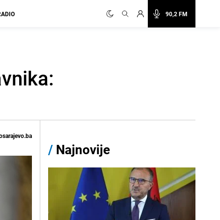
RADIO
90,2 FM
vnika:
osarajevo.ba
/
Najnovije