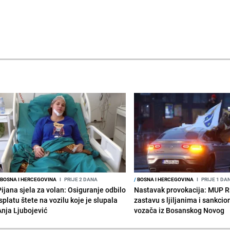
BOSNA I HERCEGOVINA
I
PRIJE 2 DANA
/
BOSNA I HERCEGOVINA
I
PRIJE 1 DA
Pijana sjela za volan: Osiguranje odbilo
Nastavak provokacija: MUP 
splatu štete na vozilu koje je slupala
zastavu s ljiljanima i sankcio
Anja Ljubojević
vozača iz Bosanskog Novog