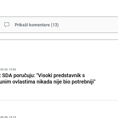
Prikaži komentare
(
13
)
.05.26. 15:00
z SDA poručuju: "Visoki predstavnik s
unim ovlastima nikada nije bio potrebniji"
.05.26. 12:12