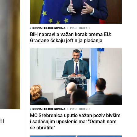
/
BOSNA I HERCEGOVINA
I
PRIJE OKO 1H
BiH napravila važan korak prema EU:
Građane čekaju jeftinija plaćanja
/
BOSNA I HERCEGOVINA
I
PRIJE OKO 9H
MC Srebrenica uputio važan poziv bivšim
 i
i sadašnjim uposlenicima: "Odmah nam
se obratite"