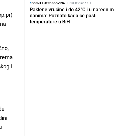
/
BOSNA I HERCEGOVINA
I
PRIJE OKO 10H
Paklene vrućine i do 42°C i u narednim
op.pr)
danima: Poznato kada će pasti
temperature u BiH
ana
čno,
 prema
čkog i
de
dini
u