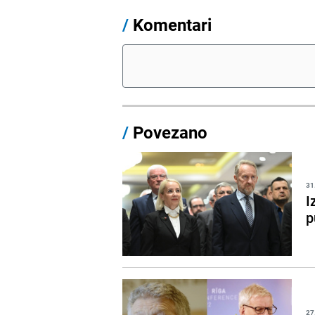
/
Komentari
/
Povezano
31
I
p
27