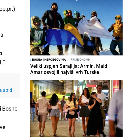
 op.pr.)
na
 o
/
BOSNA I HERCEGOVINA
I
PRIJE OKO 9H
i.
"
Veliki uspjeh Sarajlija: Armin, Maid i
Amar osvojili najviši vrh Turske
 u zid
ti Bosne
ove