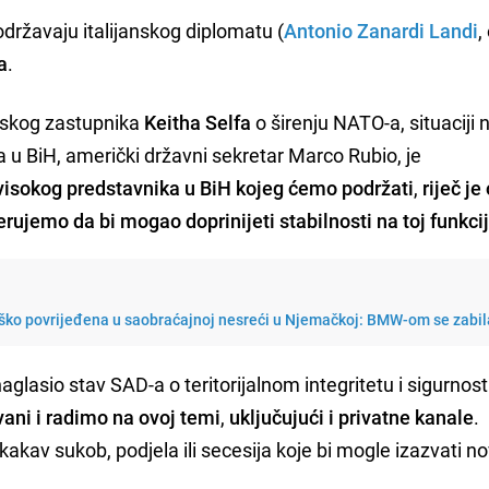
državaju italijanskog diplomatu (
Antonio Zanardi Landi
,
a
.
nskog zastupnika
Keitha Selfa
o širenju NATO-a, situaciji 
a u BiH, američki državni sekretar Marco Rubio, je
 visokog predstavnika u BiH kojeg ćemo podržati
,
riječ je
rujemo da bi mogao doprinijeti stabilnosti na toj funkcij
ško povrijeđena u saobraćajnoj nesreći u Njemačkoj: BMW-om se zabila
glasio stav SAD-a o teritorijalnom integritetu i sigurnos
ni i radimo na ovoj temi
,
uključujući i privatne kanale
.
o kakav sukob, podjela ili secesija koje bi mogle izazvati n