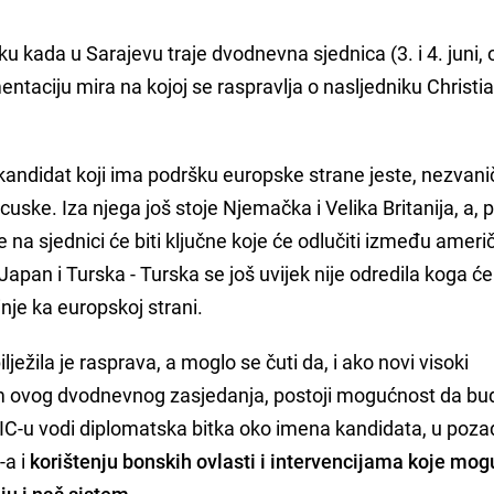
ku kada u Sarajevu traje dvodnevna sjednica (3. i 4. juni, 
taciju mira na kojoj se raspravlja o nasljedniku Christi
i kandidat koji ima podršku europske strane jeste, nezvani
cuske. Iza njega još stoje Njemačka i Velika Britanija, a,
 na sjednici će biti ključne koje će odlučiti između ameri
Japan i Turska - Turska se još uvijek nije odredila koga će
nje ka europskoj strani.
lježila je rasprava, a moglo se čuti da, i ako novi visoki
m ovog dvodnevnog zasjedanja, postoji mogućnost da bu
 PIC-u vodi diplomatska bitka oko imena kandidata, u poza
-a i
korištenju bonskih ovlasti i intervencijama koje mog
ju i naš sistem.