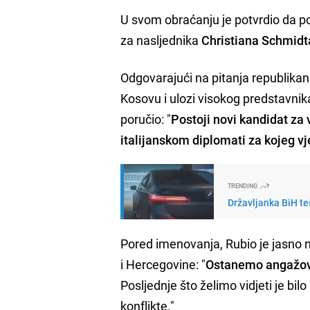
U svom obraćanju je potvrdio da po
za nasljednika
Christiana Schmidt
Odgovarajući na pitanja republika
Kosovu i ulozi visokog predstavnik
poručio: "
Postoji novi kandidat za
italijanskom diplomati za kojeg vje
TRENDING
Državljanka BiH te
Pored imenovanja, Rubio je jasno na
i Hercegovine: "
Ostanemo angažova
Posljednje što želimo vidjeti je bil
konflikte."