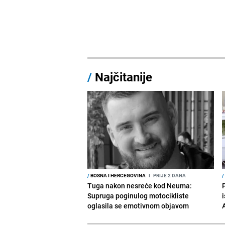
/
Najčitanije
/
BOSNA I HERCEGOVINA
I
PRIJE 2 DANA
/
Tuga nakon nesreće kod Neuma:
Supruga poginulog motocikliste
i
oglasila se emotivnom objavom