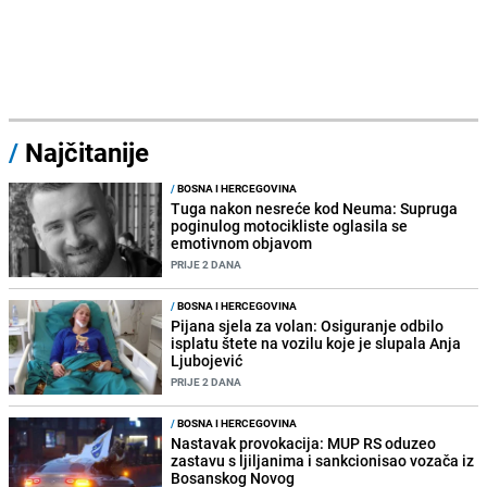
/
Najčitanije
/
BOSNA I HERCEGOVINA
Tuga nakon nesreće kod Neuma: Supruga
poginulog motocikliste oglasila se
emotivnom objavom
PRIJE 2 DANA
/
BOSNA I HERCEGOVINA
Pijana sjela za volan: Osiguranje odbilo
isplatu štete na vozilu koje je slupala Anja
Ljubojević
PRIJE 2 DANA
/
BOSNA I HERCEGOVINA
Nastavak provokacija: MUP RS oduzeo
zastavu s ljiljanima i sankcionisao vozača iz
Bosanskog Novog