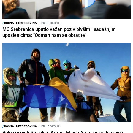
/
BOSNA I HERCEGOVINA
I
PRIJE OKO 1H
MC Srebrenica uputio važan poziv bivšim i sadašnjim
uposlenicima: "Odmah nam se obratite"
/
BOSNA I HERCEGOVINA
I
PRIJE OKO 1H
Veliki uspjeh Sarajlija: Armin, Maid i Amar osvojili najviši