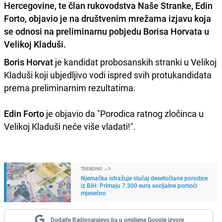
Hercegovine, te član rukovodstva Naše Stranke, Edin
Forto, objavio je na društvenim mrežama izjavu koja
se odnosi na preliminarnu pobjedu Borisa Horvata u
Velikoj Kladuši.
Boris Horvat
je kandidat probosanskih stranki u Velikoj
Kladuši koji ubjedljivo vodi ispred svih protukandidata
prema preliminarnim rezultatima.
Edin Forto
je objavio da "Porodica ratnog zločinca u
Velikoj Kladuši neće više vladati!".
TRENDING
Njemačka istražuje slučaj desetočlane porodice
iz BiH: Primaju 7.300 eura socijalne pomoći
mjesečno
Dodajte Radiosarajevo.ba u omiljene Google izvore