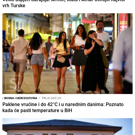
vrh Turske
/
BOSNA I HERCEGOVINA
I
PRIJE OKO 2H
Paklene vrućine i do 42°C i u narednim danima: Poznato
kada će pasti temperature u BiH