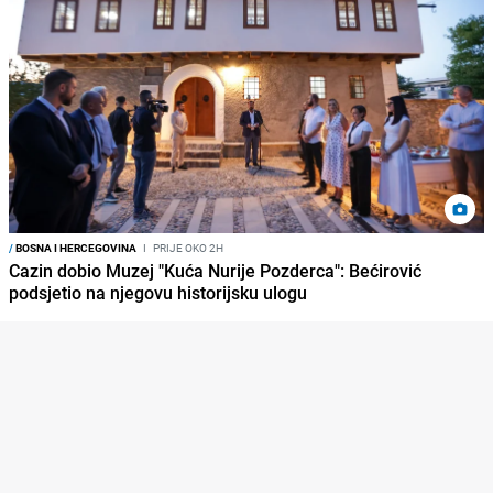
/
BOSNA I HERCEGOVINA
I
PRIJE OKO 2H
Cazin dobio Muzej "Kuća Nurije Pozderca": Bećirović
podsjetio na njegovu historijsku ulogu