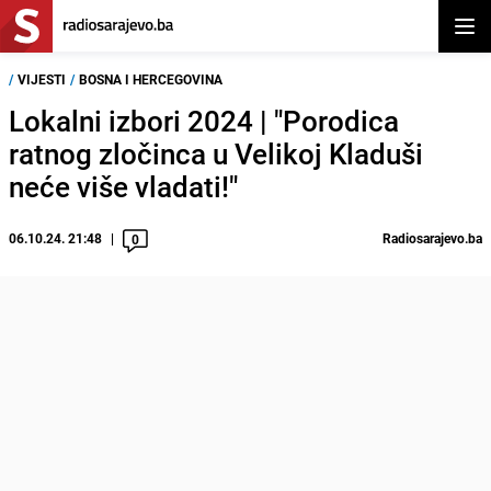
Otvor
/
VIJESTI
/
BOSNA I HERCEGOVINA
Lokalni izbori 2024 | "Porodica
ratnog zločinca u Velikoj Kladuši
neće više vladati!"
06.10.24. 21:48
Radiosarajevo.ba
0