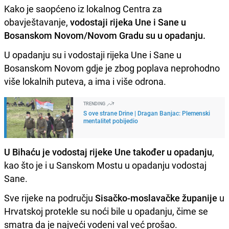
Kako je saopćeno iz lokalnog Centra za
obavještavanje,
vodostaji rijeka Une i Sane u
Bosanskom Novom/Novom Gradu su u opadanju.
U opadanju su i vodostaji rijeka Une i Sane u
Bosanskom Novom gdje je zbog poplava neprohodno
više lokalnih puteva, a ima i više odrona.
TRENDING
S ove strane Drine | Dragan Banjac: Plemenski
mentalitet pobijedio
U Bihaću je vodostaj rijeke Une također u opadanju
,
kao što je i u Sanskom Mostu u opadanju vodostaj
Sane.
Sve rijeke na području
Sisačko-moslavačke županije
u
Hrvatskoj protekle su noći bile u opadanju, čime se
smatra da je najveći vodeni val već prošao.