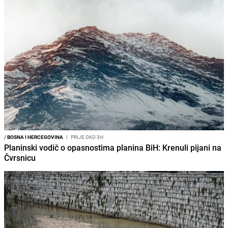
/
BOSNA I HERCEGOVINA
I
PRIJE OKO 3H
Planinski vodič o opasnostima planina BiH: Krenuli pijani na
Čvrsnicu