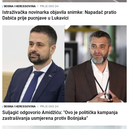
/
BOSNA I HERCEGOVINA
I
PRIJE OKO 2H
Istraživačka novinarka objavila snimke: Napadač pratio
Dabića prije pucnjave u Lukavici
/
BOSNA I HERCEGOVINA
I
PRIJE OKO 2H
Suljagić odgovorio Amidžiću: "Ovo je politička kampanja
zastrašivanja usmjerena protiv Bošnjaka"