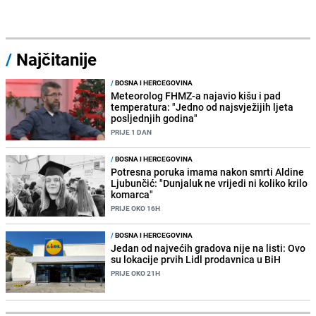
/
Najčitanije
/
BOSNA I HERCEGOVINA
Meteorolog FHMZ-a najavio kišu i pad
temperatura: "Jedno od najsvježijih ljeta
posljednjih godina"
PRIJE 1 DAN
/
BOSNA I HERCEGOVINA
Potresna poruka imama nakon smrti Aldine
Ljubunčić: "Dunjaluk ne vrijedi ni koliko krilo
komarca"
PRIJE OKO 16H
/
BOSNA I HERCEGOVINA
Jedan od najvećih gradova nije na listi: Ovo
su lokacije prvih Lidl prodavnica u BiH
PRIJE OKO 21H