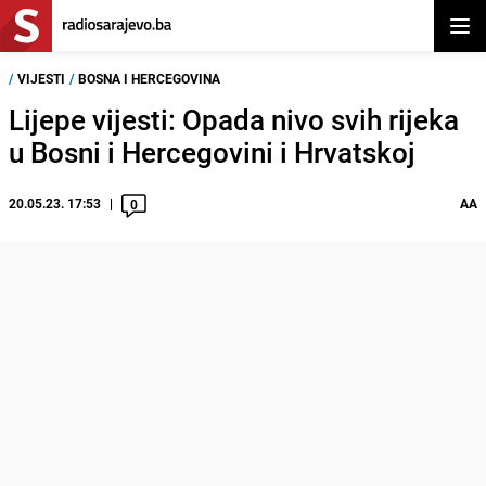
Otvor
/
VIJESTI
/
BOSNA I HERCEGOVINA
Lijepe vijesti: Opada nivo svih rijeka
u Bosni i Hercegovini i Hrvatskoj
20.05.23. 17:53
AA
0