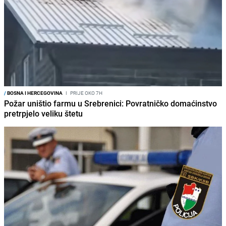
/
BOSNA I HERCEGOVINA
I
PRIJE OKO 7H
Požar uništio farmu u Srebrenici: Povratničko domaćinstvo
pretrpjelo veliku štetu