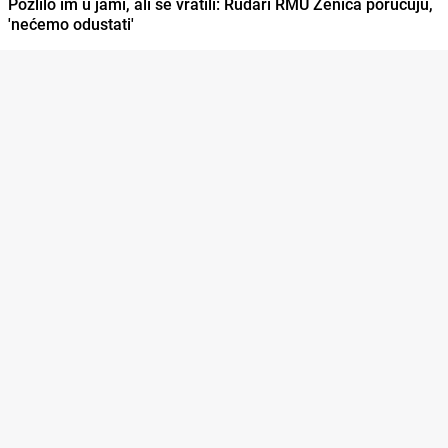
Pozlilo im u jami, ali se vratili: Rudari RMU Zenica poručuju,
'nećemo odustati'