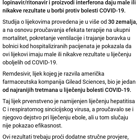
lopinavir/ritonavir i proizvodi interferona daju male ili
nikakve rezultate u borbi protiv bolesti COVID-19.
Studija o lijekovima provedena je u više od
30 zemalja
,
a na osnovu proučavanja efekata terapije na ukupni
mortalitet, pokretanje ventilacije i trajanje boravka u
bolnici kod hospitaliziranih pacijenata je pokazala da
ovi lijekovi imaju male ili nikakve rezultate u liječenju
oboljelih od COVID-19.
Remdesivir, lijek kojeg je razvila američka
farmaceutska kompanija Gilead Sciences, bio je jedan
od najranijih tretmana u liječenju bolesti COVID-19.
Taj lijek prvenstveno je namijenjen liječenju hepatitisa
C i respiratornog sincicijskog virusa, a proučavalo se i
njegovo dejstvo pri liječenju ebole, ali u tom slučaju
nije pokazao efikasnost.
Ovi rezultati trebaju proći dodatne stručne provjere,