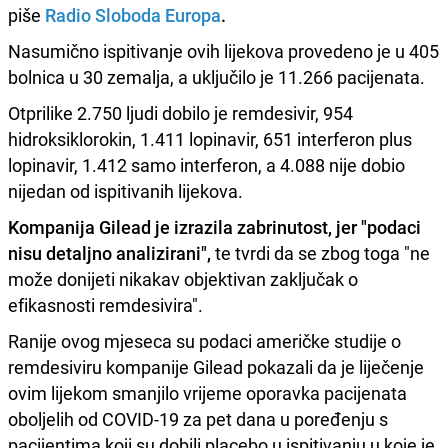
piše
Radio Sloboda Europa
.
Nasumično ispitivanje ovih lijekova provedeno je u 405
bolnica u 30 zemalja, a uključilo je 11.266 pacijenata.
Otprilike 2.750 ljudi dobilo je remdesivir, 954
hidroksiklorokin, 1.411 lopinavir, 651 interferon plus
lopinavir, 1.412 samo interferon, a 4.088 nije dobio
nijedan od ispitivanih lijekova.
Kompanija Gilead je izrazila zabrinutost, jer "podaci
nisu detaljno analizirani",
te tvrdi da se zbog toga "ne
može donijeti nikakav objektivan zaključak o
efikasnosti remdesivira".
Ranije ovog mjeseca su podaci američke studije o
remdesiviru kompanije Gilead pokazali da je liječenje
ovim lijekom smanjilo vrijeme oporavka pacijenata
oboljelih od COVID-19 za pet dana u poređenju s
pacijentima koji su dobili placebo u ispitivanju u koje je