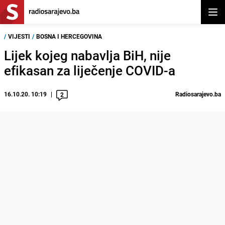
Otvor
/
VIJESTI
/
BOSNA I HERCEGOVINA
Lijek kojeg nabavlja BiH, nije
efikasan za liječenje COVID-a
16.10.20. 10:19
Radiosarajevo.ba
2