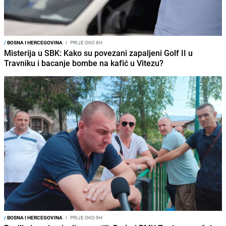
/
BOSNA I HERCEGOVINA
I
PRIJE OKO 8H
Misterija u SBK: Kako su povezani zapaljeni Golf II u
Travniku i bacanje bombe na kafić u Vitezu?
/
BOSNA I HERCEGOVINA
I
PRIJE OKO 9H