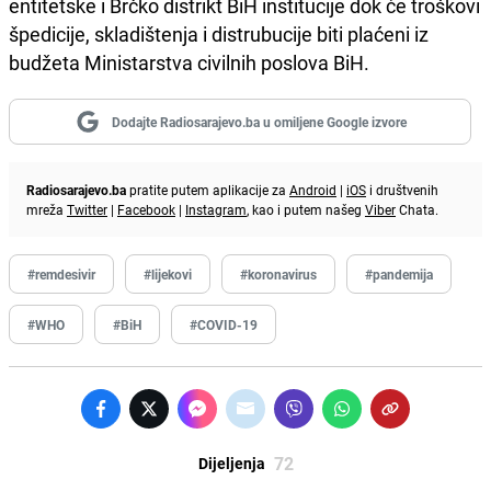
entitetske i Brčko distrikt BiH institucije dok će troškovi
špedicije, skladištenja i distrubucije biti plaćeni iz
budžeta Ministarstva civilnih poslova BiH.
Dodajte Radiosarajevo.ba u omiljene Google izvore
Radiosarajevo.ba
pratite putem aplikacije za
Android
|
iOS
i društvenih
mreža
Twitter
|
Facebook
|
Instagram
, kao i putem našeg
Viber
Chata.
#remdesivir
#lijekovi
#koronavirus
#pandemija
#WHO
#BiH
#COVID-19
72
Dijeljenja