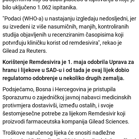
bilo uključeno 1.062 ispitanika.
"Podaci (WHO-a) u nastajanju izgledaju nedosljedni, jer
su izvedeni iz više nasumičnih, manjih, kontroliranih
studija objavljenih u recenziranim časopisima koji
potvrđuju kliničku korist od remdesivira", rekao je
Gilead za Reuters.
Korištenje Remdesivira je 1. maja odobrila Uprava za
hranu i lijekove u SAD-u i od tada je ovaj lijek dobio
regulatorno odobrenje u nekoliko drugih zemalja.
Podsjećamo, Bosna i Hercegovina je pristupila
Sporazumu o zajedničkoj javnoj nabavci medicinskih
protivmjera dostavivši, između ostalih, i svoje
šestomjesečne potrebe za lijekom Remdesivir koji
proizvodi farmaceutska kompanija Gilead Sciences.
Troškove naručenog lijeka će snositi nadležne