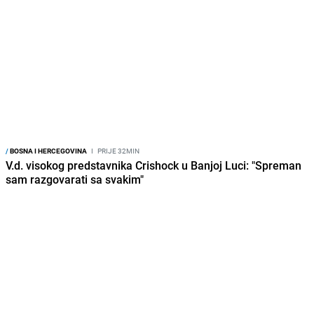
/
BOSNA I HERCEGOVINA
I
PRIJE 32MIN
V.d. visokog predstavnika Crishock u Banjoj Luci: "Spreman
sam razgovarati sa svakim"