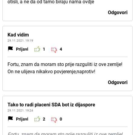
otisli, a ne da od tamo biraju nama ovdje
Odgovori
Kad vidim
29.11.2021. 19:19
Prijavi
1
4
Fortu, znam da moram sto prije razguliti iz ove zemlje!
On ne ulijeva nikakvo povjerenje,naprotiv!
Odgovori
Tako to radi placeni SDA bot iz dijaspore
29.11.2021. 19:24
Prijavi
2
0
Fortu, znam da moram sto prije razguliti iz ove zemlje!