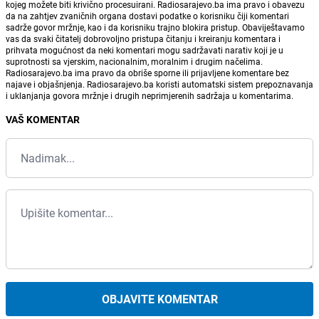
kojeg možete biti krivično procesuirani. Radiosarajevo.ba ima pravo i obavezu
da na zahtjev zvaničnih organa dostavi podatke o korisniku čiji komentari
sadrže govor mržnje, kao i da korisniku trajno blokira pristup. Obaviještavamo
vas da svaki čitatelj dobrovoljno pristupa čitanju i kreiranju komentara i
prihvata mogućnost da neki komentari mogu sadržavati narativ koji je u
suprotnosti sa vjerskim, nacionalnim, moralnim i drugim načelima.
Radiosarajevo.ba ima pravo da obriše sporne ili prijavljene komentare bez
najave i objašnjenja. Radiosarajevo.ba koristi automatski sistem prepoznavanja
i uklanjanja govora mržnje i drugih neprimjerenih sadržaja u komentarima.
VAŠ KOMENTAR
OBJAVITE KOMENTAR