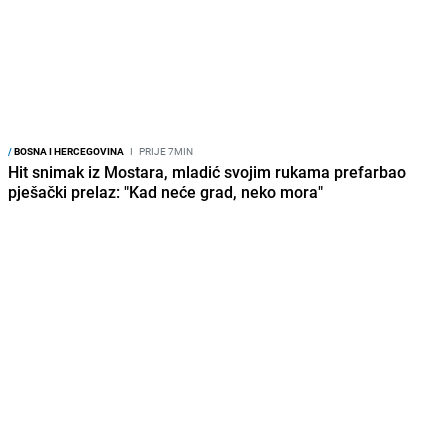
/
BOSNA I HERCEGOVINA
I
PRIJE 7MIN
Hit snimak iz Mostara, mladić svojim rukama prefarbao
pješački prelaz: "Kad neće grad, neko mora"