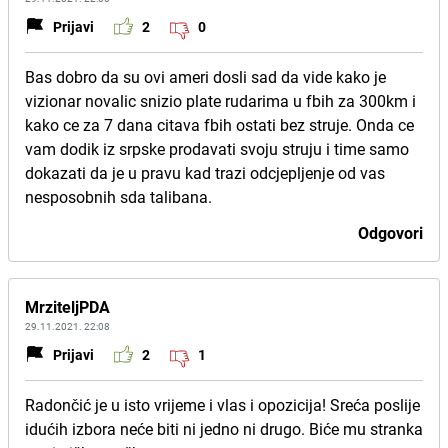
Prijavi
2
0
Bas dobro da su ovi ameri dosli sad da vide kako je
vizionar novalic snizio plate rudarima u fbih za 300km i
kako ce za 7 dana citava fbih ostati bez struje. Onda ce
vam dodik iz srpske prodavati svoju struju i time samo
dokazati da je u pravu kad trazi odcjepljenje od vas
nesposobnih sda talibana.
Odgovori
MrziteljPDA
29.11.2021. 22:08
Prijavi
2
1
Radončić je u isto vrijeme i vlas i opozicija! Sreća poslije
idućih izbora neće biti ni jedno ni drugo. Biće mu stranka