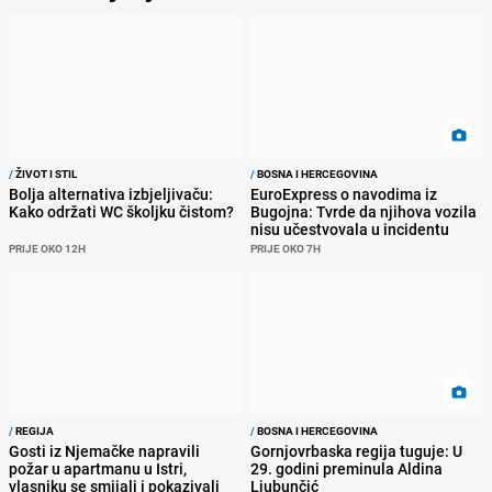
/
ŽIVOT I STIL
/
BOSNA I HERCEGOVINA
Bolja alternativa izbjeljivaču:
EuroExpress o navodima iz
Kako održati WC školjku čistom?
Bugojna: Tvrde da njihova vozila
nisu učestvovala u incidentu
PRIJE OKO 12H
PRIJE OKO 7H
/
REGIJA
/
BOSNA I HERCEGOVINA
Gosti iz Njemačke napravili
Gornjovrbaska regija tuguje: U
požar u apartmanu u Istri,
29. godini preminula Aldina
vlasniku se smijali i pokazivali
Ljubunčić