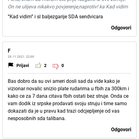
On ne ulijeva nikakvo povjerenje,naprotiv! ka Kad vidim
“Kad vidim” i sl baljezgarije SDA sendvicara
Odgovori
F
29.11.2021. 22:00
Prijavi
2
0
Bas dobro da su ovi ameri dosli sad da vide kako je
vizionar novalic snizio plate rudarima u fbih za 300km i
kako ce za 7 dana citava fbih ostati bez struje. Onda ce
vam dodik iz srpske prodavati svoju struju i time samo
dokazati da je u pravu kad trazi odcjepljenje od vas
nesposobnih sda talibana.
Odgovori