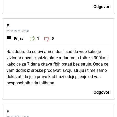
Odgovori
F
29.11.2021. 22:00
Prijavi
1
0
Bas dobro da su ovi ameri dosli sad da vide kako je
vizionar novalic snizio plate rudarima u fbih za 300km i
kako ce za 7 dana citava fbih ostati bez struje. Onda ce
vam dodik iz srpske prodavati svoju struju i time samo
dokazati da je u pravu kad trazi odcjepljenje od vas
nesposobnih sda talibana.
Odgovori
F
29.11.2021. 22:00