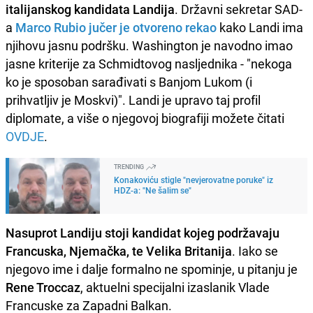
italijanskog kandidata Landija
. Državni sekretar SAD-
a
Marco Rubio jučer je otvoreno rekao
kako Landi ima
njihovu jasnu podršku. Washington je navodno imao
jasne kriterije za Schmidtovog nasljednika - "nekoga
ko je sposoban sarađivati ​​s Banjom Lukom (i
prihvatljiv je Moskvi)". Landi je upravo taj profil
diplomate, a više o njegovoj biografiji možete čitati
OVDJE
.
TRENDING
Konakoviću stigle "nevjerovatne poruke" iz
HDZ-a: "Ne šalim se"
Nasuprot Landiju stoji kandidat kojeg podržavaju
Francuska, Njemačka, te Velika Britanija
. Iako se
njegovo ime i dalje formalno ne spominje, u pitanju je
Rene Troccaz
, aktuelni specijalni izaslanik Vlade
Francuske za Zapadni Balkan.