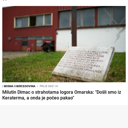
/
BOSNA I HERCEGOVINA
I
PRIJE OKO 1H
Milutin Dimac o strahotama logora Omarska: "Došli smo iz
Keraterma, a onda je počeo pakao"