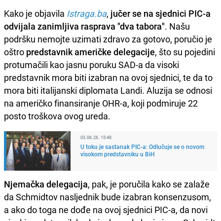
Kako je objavila
Istraga.ba
,
jučer se na sjednici PIC-a
odvijala zanimljiva rasprava "dva tabora"
. Našu
podršku nemojte uzimati zdravo za gotovo, poručio je
oštro
predstavnik američke delegacije
, što su pojedini
protumačili kao jasnu poruku SAD-a da visoki
predstavnik mora biti izabran na ovoj sjednici, te da to
mora biti italijanski diplomata Landi. Aluzija se odnosi
na američko finansiranje OHR-a, koji podmiruje 22
posto troškova ovog ureda.
03.06.26. 15:48
U toku je sastanak PIC-a: Odlučuje se o novom
visokom predstavniku u BiH
Njemačka delegacija
, pak, je poručila kako se zalaže
da Schmidtov nasljednik bude izabran konsenzusom,
a ako do toga ne dođe na ovoj sjednici PIC-a, da novi