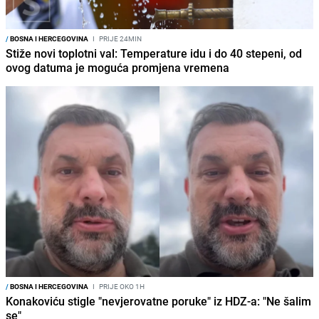
/
BOSNA I HERCEGOVINA
I
PRIJE 24MIN
Stiže novi toplotni val: Temperature idu i do 40 stepeni, od
ovog datuma je moguća promjena vremena
/
BOSNA I HERCEGOVINA
I
PRIJE OKO 1H
Konakoviću stigle "nevjerovatne poruke" iz HDZ-a: "Ne šalim
se"