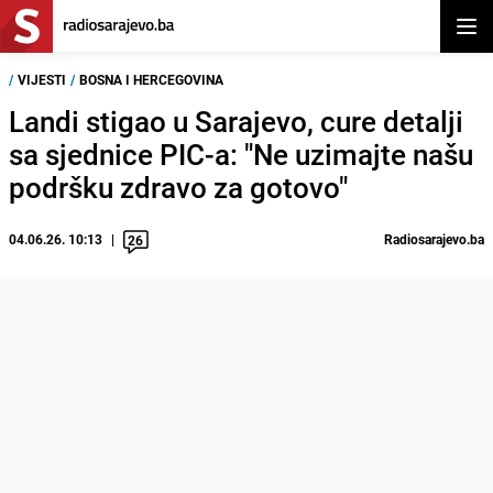
Otvor
/
VIJESTI
/
BOSNA I HERCEGOVINA
Landi stigao u Sarajevo, cure detalji
sa sjednice PIC-a: "Ne uzimajte našu
podršku zdravo za gotovo"
04.06.26. 10:13
Radiosarajevo.ba
26