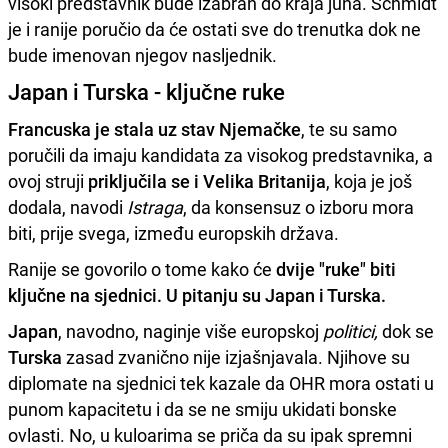
visoki predstavnik bude izabran do kraja juna. Schmidt
je i ranije poručio da će ostati sve do trenutka dok ne
bude imenovan njegov nasljednik.
Japan i Turska - ključne ruke
Francuska je stala uz stav Njemačke
, te su samo
poručili da imaju kandidata za visokog predstavnika, a
ovoj struji
priključila se i Velika Britanija
, koja je još
dodala, navodi
Istraga
, da konsensuz o izboru mora
biti, prije svega, između europskih država.
Ranije se govorilo o tome kako će
dvije "ruke" biti
ključne na sjednici. U pitanju su Japan i Turska.
Japan
, navodno, naginje više europskoj
politici,
dok se
Turska
zasad zvanično nije izjašnjavala. Njihove su
diplomate na sjednici tek kazale da OHR mora ostati u
punom kapacitetu i da se ne smiju ukidati bonske
ovlasti. No, u kuloarima se priča da su ipak spremni