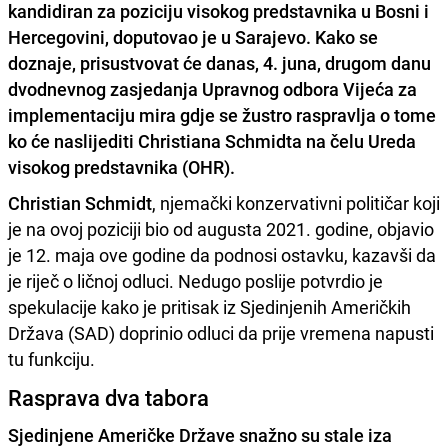
kandidiran za poziciju visokog predstavnika u Bosni i
Hercegovini, doputovao je u Sarajevo. Kako se
doznaje, prisustvovat će danas, 4. juna, drugom danu
dvodnevnog zasjedanja Upravnog odbora Vijeća za
implementaciju mira gdje se žustro raspravlja o tome
ko će naslijediti Christiana Schmidta na čelu Ureda
visokog predstavnika (OHR).
Christian Schmidt
, njemački konzervativni političar koji
je na ovoj poziciji bio od augusta 2021. godine, objavio
je 12. maja ove godine da podnosi ostavku, kazavši da
je riječ o ličnoj odluci. Nedugo poslije potvrdio je
spekulacije kako je pritisak iz Sjedinjenih Američkih
Država (SAD) doprinio odluci da prije vremena napusti
tu funkciju.
Rasprava dva tabora
Sjedinjene Američke Države snažno su stale iza