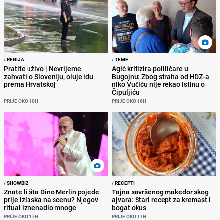
/
REGIJA
/
TEME
Pratite uživo | Nevrijeme
Agić kritizira političare u
zahvatilo Sloveniju, oluje idu
Bugojnu: Zbog straha od HDZ-a
prema Hrvatskoj
niko Vučiću nije rekao istinu o
Čipuljiću
PRIJE OKO 10H
PRIJE OKO 16H
/
SHOWBIZ
/
RECEPTI
Znate li šta Dino Merlin pojede
Tajna savršenog makedonskog
prije izlaska na scenu? Njegov
ajvara: Stari recept za kremast i
ritual iznenadio mnoge
bogat okus
PRIJE OKO 17H
PRIJE OKO 17H