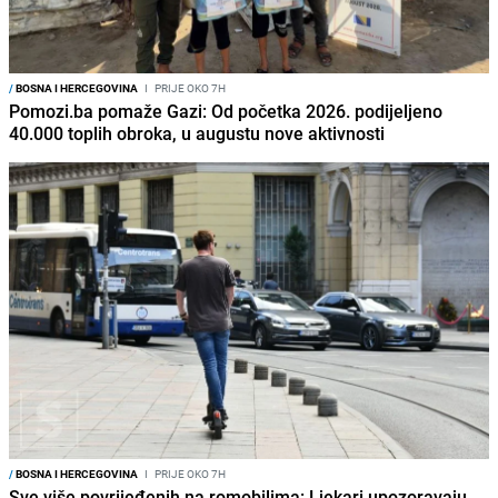
/
BOSNA I HERCEGOVINA
I
PRIJE OKO 7H
Pomozi.ba pomaže Gazi: Od početka 2026. podijeljeno
40.000 toplih obroka, u augustu nove aktivnosti
/
BOSNA I HERCEGOVINA
I
PRIJE OKO 7H
Sve više povrijeđenih na romobilima: Ljekari upozoravaju