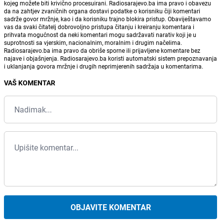
kojeg možete biti krivično procesuirani. Radiosarajevo.ba ima pravo i obavezu
da na zahtjev zvaničnih organa dostavi podatke o korisniku čiji komentari
sadrže govor mržnje, kao i da korisniku trajno blokira pristup. Obaviještavamo
vas da svaki čitatelj dobrovoljno pristupa čitanju i kreiranju komentara i
prihvata mogućnost da neki komentari mogu sadržavati narativ koji je u
suprotnosti sa vjerskim, nacionalnim, moralnim i drugim načelima.
Radiosarajevo.ba ima pravo da obriše sporne ili prijavljene komentare bez
najave i objašnjenja. Radiosarajevo.ba koristi automatski sistem prepoznavanja
i uklanjanja govora mržnje i drugih neprimjerenih sadržaja u komentarima.
VAŠ KOMENTAR
OBJAVITE KOMENTAR