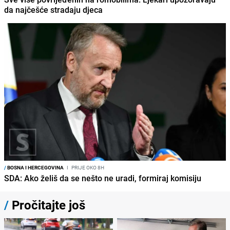
da najčešće stradaju djeca
/
BOSNA I HERCEGOVINA
I
PRIJE OKO 8H
SDA: Ako želiš da se nešto ne uradi, formiraj komisiju
/
Pročitajte još