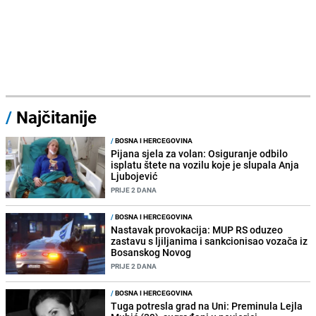
/
Najčitanije
/
BOSNA I HERCEGOVINA
Pijana sjela za volan: Osiguranje odbilo
isplatu štete na vozilu koje je slupala Anja
Ljubojević
PRIJE 2 DANA
/
BOSNA I HERCEGOVINA
Nastavak provokacija: MUP RS oduzeo
zastavu s ljiljanima i sankcionisao vozača iz
Bosanskog Novog
PRIJE 2 DANA
/
BOSNA I HERCEGOVINA
Tuga potresla grad na Uni: Preminula Lejla