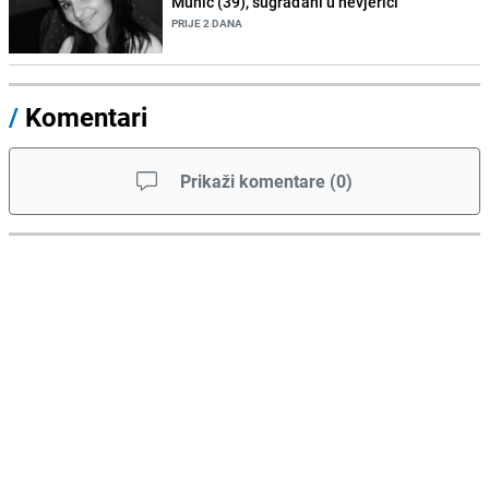
Muhić (39), sugrađani u nevjerici
PRIJE 2 DANA
/
Komentari
Prikaži komentare
(
0
)