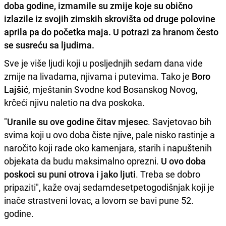
doba godine, izmamile su zmije koje su obično
izlazile iz svojih zimskih skrovišta od druge polovine
aprila pa do početka maja. U potrazi za hranom često
se susreću sa ljudima.
Sve je više ljudi koji u posljednjih sedam dana vide
zmije na livadama, njivama i putevima. Tako je
Boro
Lajšić
, mještanin Svodne kod Bosanskog Novog,
krčeći njivu naletio na dva poskoka.
"
Uranile su ove godine čitav mjesec
. Savjetovao bih
svima koji u ovo doba čiste njive, pale nisko rastinje a
naročito koji rade oko kamenjara, starih i napuštenih
objekata da budu maksimalno oprezni.
U ovo doba
poskoci su puni otrova i jako ljuti
. Treba se dobro
pripaziti", kaže ovaj sedamdesetpetogodišnjak koji je
inače strastveni lovac, a lovom se bavi pune 52.
godine.