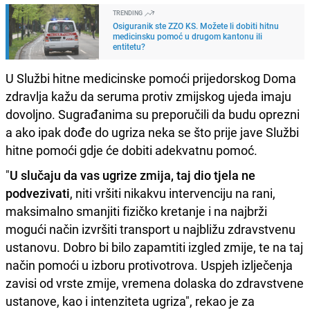
TRENDING
Osiguranik ste ZZO KS. Možete li dobiti hitnu
medicinsku pomoć u drugom kantonu ili
entitetu?
U Službi hitne medicinske pomoći prijedorskog Doma
zdravlja kažu da seruma protiv zmijskog ujeda imaju
dovoljno. Sugrađanima su preporučili da budu oprezni
a ako ipak dođe do ugriza neka se što prije jave Službi
hitne pomoći gdje će dobiti adekvatnu pomoć.
"
U slučaju da vas ugrize zmija, taj dio tjela ne
podvezivati
, niti vršiti nikakvu intervenciju na rani,
maksimalno smanjiti fizičko kretanje i na najbrži
mogući način izvršiti transport u najbližu zdravstvenu
ustanovu. Dobro bi bilo zapamtiti izgled zmije, te na taj
način pomoći u izboru protivotrova. Uspjeh izlječenja
zavisi od vrste zmije, vremena dolaska do zdravstvene
ustanove, kao i intenziteta ugriza", rekao je za