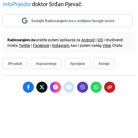
InfoPrijedor
doktor Srđan Pjevač.
Dodajte Radiosarajevo.ba u omiljene Google izvore
Radiosarajevo.ba
pratite putem aplikacije za
Android
|
iOS
i društvenih
mreža
Twitter
|
Facebook
|
Instagram
, kao i putem našeg
Viber
Chata.
#Poskok
#upozorenje
#proljeće
#zmije