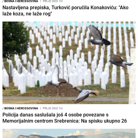
/
BOSNA I HERCEGOVINA
I
PRIJE OKO 1H
Nastavljena prepiska, Turković poručila Konakoviću: "Ako
laže koza, ne laže rog"
/
BOSNA I HERCEGOVINA
I
PRIJE OKO 1H
Policija danas saslušala još 4 osobe povezane s
Memorijalnim centrom Srebrenica: Na spisku ukupno 26