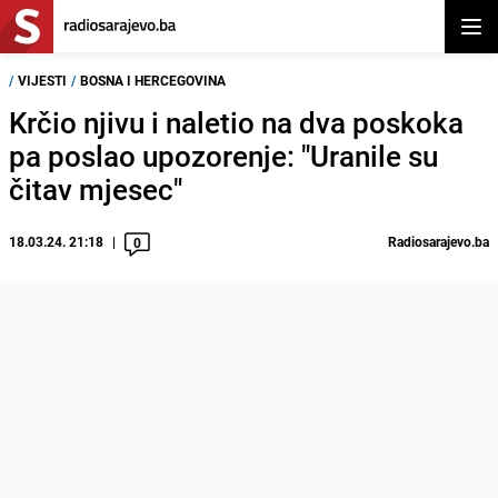
Otvor
/
VIJESTI
/
BOSNA I HERCEGOVINA
Krčio njivu i naletio na dva poskoka
pa poslao upozorenje: "Uranile su
čitav mjesec"
18.03.24. 21:18
Radiosarajevo.ba
0