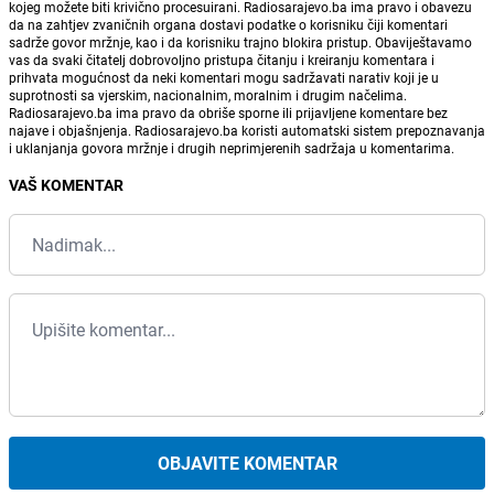
kojeg možete biti krivično procesuirani. Radiosarajevo.ba ima pravo i obavezu
da na zahtjev zvaničnih organa dostavi podatke o korisniku čiji komentari
sadrže govor mržnje, kao i da korisniku trajno blokira pristup. Obaviještavamo
vas da svaki čitatelj dobrovoljno pristupa čitanju i kreiranju komentara i
prihvata mogućnost da neki komentari mogu sadržavati narativ koji je u
suprotnosti sa vjerskim, nacionalnim, moralnim i drugim načelima.
Radiosarajevo.ba ima pravo da obriše sporne ili prijavljene komentare bez
najave i objašnjenja. Radiosarajevo.ba koristi automatski sistem prepoznavanja
i uklanjanja govora mržnje i drugih neprimjerenih sadržaja u komentarima.
VAŠ KOMENTAR
OBJAVITE KOMENTAR