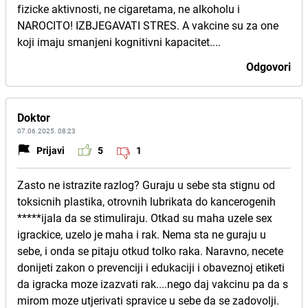
fizicke aktivnosti, ne cigaretama, ne alkoholu i
NAROCITO! IZBJEGAVATI STRES. A vakcine su za one
koji imaju smanjeni kognitivni kapacitet....
Odgovori
Doktor
07.06.2025. 08:23
Prijavi
5
1
Zasto ne istrazite razlog? Guraju u sebe sta stignu od
toksicnih plastika, otrovnih lubrikata do kancerogenih
*****ijala da se stimuliraju. Otkad su maha uzele sex
igrackice, uzelo je maha i rak. Nema sta ne guraju u
sebe, i onda se pitaju otkud tolko raka. Naravno, necete
donijeti zakon o prevenciji i edukaciji i obaveznoj etiketi
da igracka moze izazvati rak....nego daj vakcinu pa da s
mirom moze utjerivati spravice u sebe da se zadovolji.