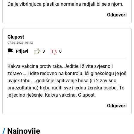
Da je vibrirajuca plastika normalna radjali bi se s njom.
Odgovori
Glupost
07.06.2025. 08:42
Prijavi
3
0
Kakva vakcina protiv raka. Jeditie i živite svjesno i
zdravo … i idite redovno na kontrolu. Ići ginekologu je još
uvijek tabu … godiśnje ispitivanje brisa (ili 2 zavisno
onrezultatima) treba raditi sve i jedna ženska osoba. To
je jedino rješenje. Kakva vakcina. Glupost.
Odgovori
/
Najnovije