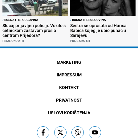
/
BOSNA I HERCEGOVINA
/
BOSNA I HERCEGOVINA
Slučaj prijavljen policiji: Vozilo s
Sestra se oprostila od Harisa
četničkom zastavom prošlo
Babića kojeg je ubio punac u
centrom Prijedora?
Sarajevu
PRIJE OKO 21H
PRIJE OKO 5H
MARKETING
IMPRESSUM
KONTAKT
PRIVATNOST
USLOVI KORIŠTENJA