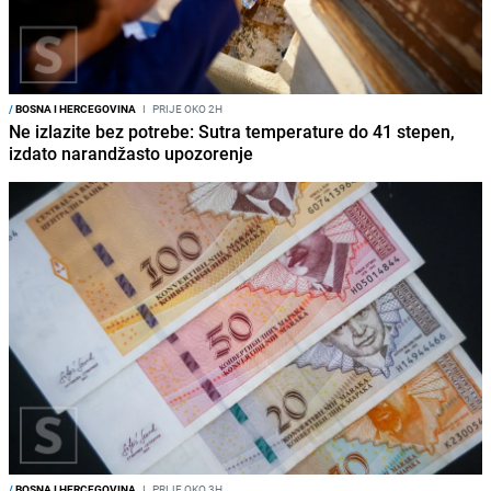
/
BOSNA I HERCEGOVINA
I
PRIJE OKO 2H
Ne izlazite bez potrebe: Sutra temperature do 41 stepen,
izdato narandžasto upozorenje
/
BOSNA I HERCEGOVINA
I
PRIJE OKO 3H