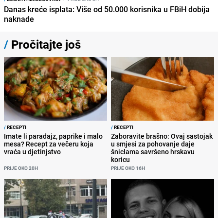
Danas kreće isplata: Više od 50.000 korisnika u FBiH dobija
naknade
/
Pročitajte još
/
RECEPTI
/
RECEPTI
Imate li paradajz, paprike i malo
Zaboravite brašno: Ovaj sastojak
mesa? Recept za večeru koja
u smjesi za pohovanje daje
vraća u djetinjstvo
šniclama savršeno hrskavu
koricu
PRIJE OKO 20H
PRIJE OKO 16H