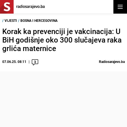
Otvor
/
VIJESTI
/
BOSNA I HERCEGOVINA
Korak ka prevenciji je vakcinacija: U
BiH godišnje oko 300 slučajeva raka
grlića maternice
07.06.25. 08:11
Radiosarajevo.ba
3