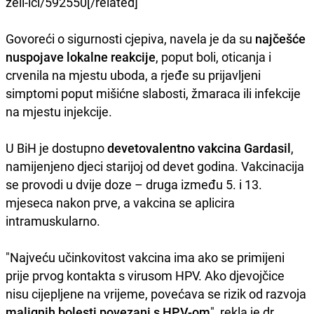
zeli-ici/592550[/related]
Govoreći o sigurnosti cjepiva, navela je da su
najčešće
nuspojave lokalne reakcije
, poput boli, oticanja i
crvenila na mjestu uboda, a rjeđe su prijavljeni
simptomi poput mišićne slabosti, žmaraca ili infekcije
na mjestu injekcije.
U BiH je dostupno
devetovalentno vakcina Gardasil
,
namijenjeno djeci starijoj od devet godina. Vakcinacija
se provodi u dvije doze – druga između 5. i 13.
mjeseca nakon prve, a vakcina se aplicira
intramuskularno.
"Najveću učinkovitost vakcina ima ako se primijeni
prije prvog kontakta s virusom HPV. Ako djevojčice
nisu cijepljene na vrijeme, povećava se rizik od razvoja
malignih bolesti povezani s HPV-om
", rekla je dr.