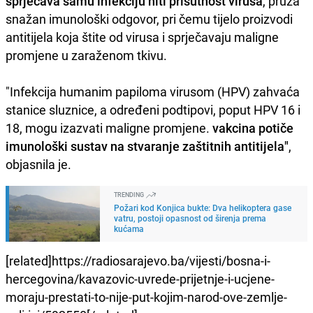
sprječava samu infekciju niti prisutnost virusa
, pruža
snažan imunološki odgovor, pri čemu tijelo proizvodi
antitijela koja štite od virusa i sprječavaju maligne
promjene u zaraženom tkivu.
"Infekcija humanim papiloma virusom (HPV) zahvaća
stanice sluznice, a određeni podtipovi, poput HPV 16 i
18, mogu izazvati maligne promjene.
vakcina potiče
imunološki sustav na stvaranje zaštitnih antitijela"
,
objasnila je.
TRENDING
Požari kod Konjica bukte: Dva helikoptera gase
vatru, postoji opasnost od širenja prema
kućama
[related]https://radiosarajevo.ba/vijesti/bosna-i-
hercegovina/kavazovic-uvrede-prijetnje-i-ucjene-
moraju-prestati-to-nije-put-kojim-narod-ove-zemlje-