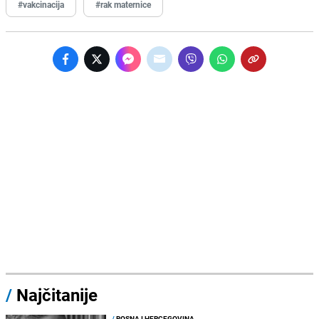
#vakcinacija
#rak maternice
/
Najčitanije
/
BOSNA I HERCEGOVINA