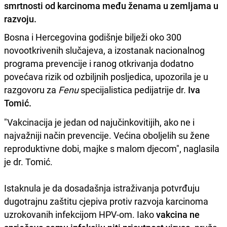
smrtnosti od karcinoma među ženama u zemljama u
razvoju.
Bosna i Hercegovina godišnje bilježi oko 300
novootkrivenih slučajeva, a izostanak nacionalnog
programa prevencije i ranog otkrivanja dodatno
povećava rizik od ozbiljnih posljedica, upozorila je u
razgovoru za
Fenu
specijalistica pedijatrije dr.
Iva
Tomić.
"Vakcinacija je jedan od najučinkovitijih, ako ne i
najvažniji način prevencije. Većina oboljelih su žene
reproduktivne dobi, majke s malom djecom", naglasila
je dr. Tomić.
Istaknula je da dosadašnja istraživanja potvrđuju
dugotrajnu zaštitu cjepiva protiv razvoja karcinoma
uzrokovanih infekcijom HPV-om. Iako
vakcina ne