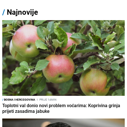
/
Najnovije
/
BOSNA I HERCEGOVINA
I
PRIJE 14MIN
Toplotni val donio novi problem voćarima: Koprivina grinja
prijeti zasadima jabuke