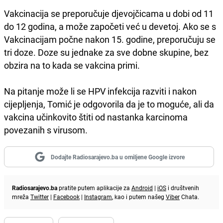
Vakcinacija se preporučuje djevojčicama u dobi od 11
do 12 godina, a može započeti već u devetoj. Ako se s
Vakcinacijam počne nakon 15. godine, preporučuju se
tri doze. Doze su jednake za sve dobne skupine, bez
obzira na to kada se vakcina primi.
Na pitanje može li se HPV infekcija razviti i nakon
cijepljenja, Tomić je odgovorila da je to moguće, ali da
vakcina učinkovito štiti od nastanka karcinoma
povezanih s virusom.
Dodajte Radiosarajevo.ba u omiljene Google izvore
Radiosarajevo.ba
pratite putem aplikacije za
Android
|
iOS
i društvenih
mreža
Twitter
|
Facebook
|
Instagram
, kao i putem našeg
Viber
Chata.