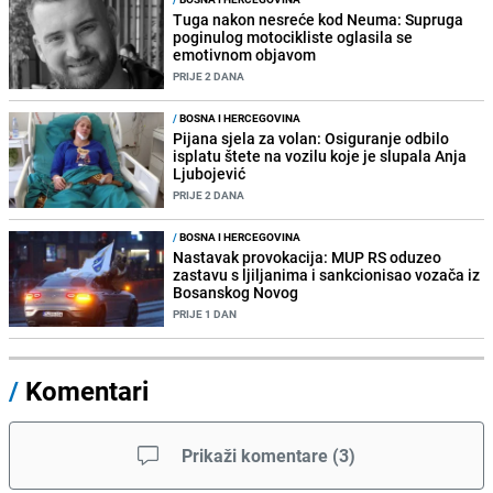
Tuga nakon nesreće kod Neuma: Supruga
poginulog motocikliste oglasila se
emotivnom objavom
PRIJE 2 DANA
/
BOSNA I HERCEGOVINA
Pijana sjela za volan: Osiguranje odbilo
isplatu štete na vozilu koje je slupala Anja
Ljubojević
PRIJE 2 DANA
/
BOSNA I HERCEGOVINA
Nastavak provokacija: MUP RS oduzeo
zastavu s ljiljanima i sankcionisao vozača iz
Bosanskog Novog
PRIJE 1 DAN
/
Komentari
Prikaži komentare
(
3
)