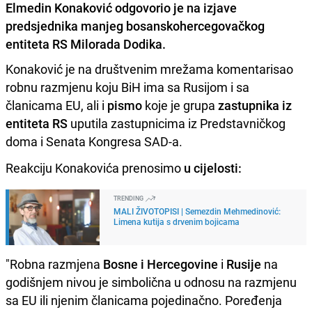
Elmedin Konaković odgovorio je na izjave
predsjednika manjeg bosanskohercegovačkog
entiteta RS Milorada Dodika.
Konaković je na društvenim mrežama komentarisao
robnu razmjenu koju BiH ima sa Rusijom i sa
članicama EU, ali i
pismo
koje je grupa
zastupnika iz
entiteta RS
uputila zastupnicima iz Predstavničkog
doma i Senata Kongresa SAD-a.
Reakciju Konakovića prenosimo
u cijelosti:
TRENDING
MALI ŽIVOTOPISI | Semezdin Mehmedinović:
Limena kutija s drvenim bojicama
"Robna razmjena
Bosne i Hercegovine
i
Rusije
na
godišnjem nivou je simbolična u odnosu na razmjenu
sa EU ili njenim članicama pojedinačno. Poređenja