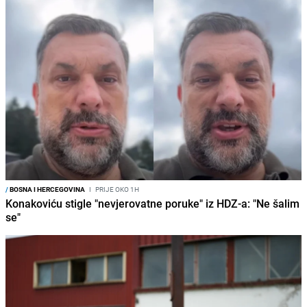
/
BOSNA I HERCEGOVINA
I
PRIJE OKO 1H
Konakoviću stigle "nevjerovatne poruke" iz HDZ-a: "Ne šalim
se"