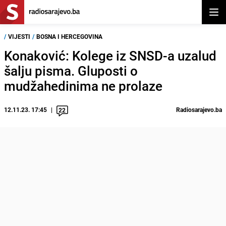
Otvor
/
VIJESTI
/
BOSNA I HERCEGOVINA
Konaković: Kolege iz SNSD-a uzalud
šalju pisma. Gluposti o
mudžahedinima ne prolaze
12.11.23. 17:45
Radiosarajevo.ba
22