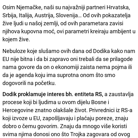
Osim Njemačke, naši su najvažniji partneri Hrvatska,
Srbija, Italija, Austrija, Slovenija… Od ovih pokazatelja
žive ljudi u našoj zemlji, od ovih parametara zavisi
njihova kupovna moć, ovi parametri kreiraju ambijent u
kojem žive.
Nebuloze koje slušamo ovih dana od Dodika kako nam
EU nije bitna i da bi zapravo oni trebali da se prilagode
nama govore da on o ekonomiji zaista nema pojma ili
da je agenda koju ima suprotna onom što smo
dogovorili na početku.
Dodik proklamuje interes bh. entiteta RS,
a zaustavlja
procese koji bi ljudima u ovom dijelu Bosne i
Hercegovine znatno olakšale život. Privrednici iz RS-a
koji izvoze u EU, zapošljavaju i plaćaju poreze, znaju
dobro o čemu govorim. Znaju da mnogo više koristi
svima njima donosi ono što Trojka zagovara od ovog