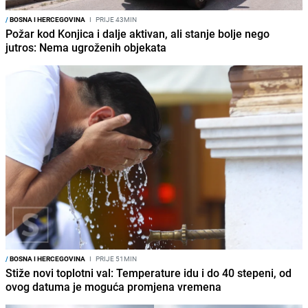
/
BOSNA I HERCEGOVINA
I
PRIJE 43MIN
Požar kod Konjica i dalje aktivan, ali stanje bolje nego
jutros: Nema ugroženih objekata
/
BOSNA I HERCEGOVINA
I
PRIJE 51MIN
Stiže novi toplotni val: Temperature idu i do 40 stepeni, od
ovog datuma je moguća promjena vremena