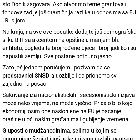
što Dodik zagovara. Ako otvorimo teme grantova i
fondova tad je još drastičnija razlika u odnosima sa EU
i Rusijom.
Na kraju, na sve ove podatke dodajte još demografsku
sliku BiH sa akcentom na opštine u manjem bh.
entitetu, pogledajte broj rođene djece i broj ljudi koji su
napustili zemlju. Sve postane potpuno jasno.
Zato još jednom poručujem i pozivam da se
predstavnici SNSD-a
uozbilje i da prionemo svi
zajedno na posao.
Sakrivanje iza nacionalističkih i secesionističkih izjava
može neko vrijeme, ne može vječno. Priča o bilo kojoj
ekonomiji osim one naslonjene na EU je bacanje
prašine u oči našim građanima i gubljenje vremena.
Gluposti o mudžahedinima, selima u kojim se
primjenjuje šerijat i još neke mi smo razbili avansno