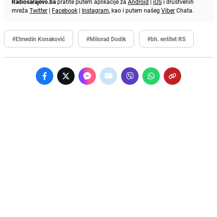
Radiosarajevo.ba
pratite putem aplikacije za
Android
|
iOS
i društvenih
mreža
Twitter
|
Facebook
|
Instagram
, kao i putem našeg
Viber
Chata.
#Elmedin Konaković
#Milorad Dodik
#bh. entitet RS