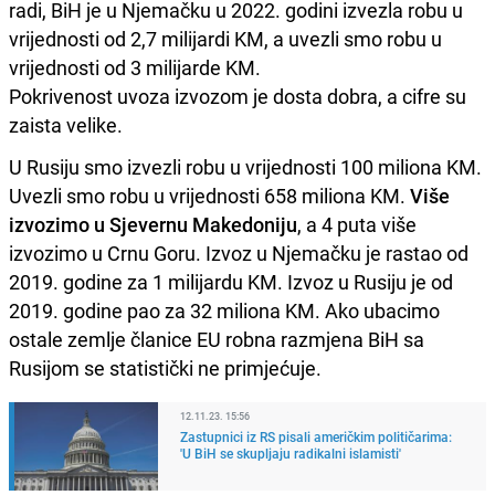
radi, BiH je u Njemačku u 2022. godini izvezla robu u
vrijednosti od 2,7 milijardi KM, a uvezli smo robu u
vrijednosti od 3 milijarde KM.
Pokrivenost uvoza izvozom je dosta dobra, a cifre su
zaista velike.
U Rusiju smo izvezli robu u vrijednosti 100 miliona KM.
Uvezli smo robu u vrijednosti 658 miliona KM.
Više
izvozimo u Sjevernu Makedoniju
, a 4 puta više
izvozimo u Crnu Goru. Izvoz u Njemačku je rastao od
2019. godine za 1 milijardu KM. Izvoz u Rusiju je od
2019. godine pao za 32 miliona KM. Ako ubacimo
ostale zemlje članice EU robna razmjena BiH sa
Rusijom se statistički ne primjećuje.
12.11.23. 15:56
Zastupnici iz RS pisali američkim političarima:
'U BiH se skupljaju radikalni islamisti'