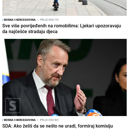
/
BOSNA I HERCEGOVINA
I
PRIJE OKO 7H
Sve više povrijeđenih na romobilima: Ljekari upozoravaju
da najčešće stradaju djeca
/
BOSNA I HERCEGOVINA
I
PRIJE OKO 8H
SDA: Ako želiš da se nešto ne uradi, formiraj komisiju