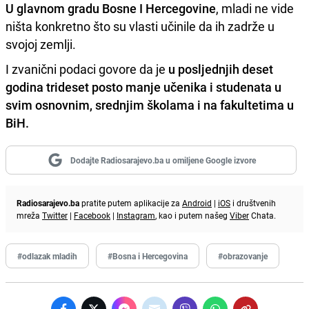
U glavnom gradu Bosne I Hercegovine
, mladi ne vide
ništa konkretno što su vlasti učinile da ih zadrže u
svojoj zemlji.
I zvanični podaci govore da je
u posljednjih deset
godina trideset posto manje učenika i studenata u
svim osnovnim, srednjim školama i na fakultetima u
BiH.
Dodajte Radiosarajevo.ba u omiljene Google izvore
Radiosarajevo.ba
pratite putem aplikacije za
Android
|
iOS
i društvenih
mreža
Twitter
|
Facebook
|
Instagram
, kao i putem našeg
Viber
Chata.
#odlazak mladih
#Bosna i Hercegovina
#obrazovanje