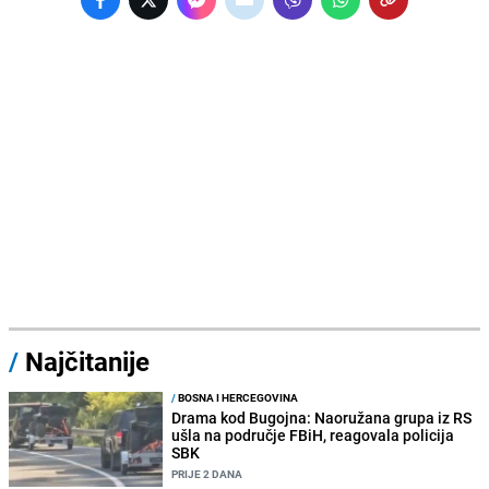
/
Najčitanije
/
BOSNA I HERCEGOVINA
Drama kod Bugojna: Naoružana grupa iz RS
ušla na područje FBiH, reagovala policija
SBK
PRIJE 2 DANA