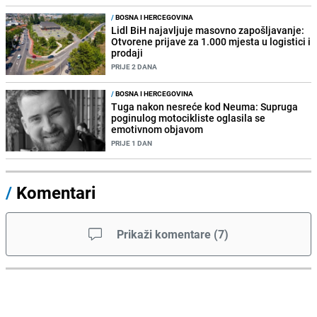
/
BOSNA I HERCEGOVINA
Lidl BiH najavljuje masovno zapošljavanje:
Otvorene prijave za 1.000 mjesta u logistici i
prodaji
PRIJE 2 DANA
/
BOSNA I HERCEGOVINA
Tuga nakon nesreće kod Neuma: Supruga
poginulog motocikliste oglasila se
emotivnom objavom
PRIJE 1 DAN
/
Komentari
Prikaži komentare
(
7
)