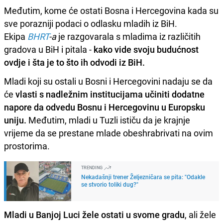
Međutim, kome će ostati Bosna i Hercegovina kada su
sve porazniji podaci o odlasku mladih iz BiH.
Ekipa
BHRT
-a
je razgovarala s mladima iz različitih
gradova u BiH i pitala -
kako vide svoju budućnost
ovdje i šta je to što ih odvodi iz BiH.
Mladi koji su ostali u Bosni i Hercegovini nadaju se da
će
vlasti s nadležnim institucijama učiniti dodatne
napore da odvedu Bosnu i Hercegovinu u Europsku
uniju.
Međutim, mladi u Tuzli ističu da je krajnje
vrijeme da se prestane mlade obeshrabrivati na ovim
prostorima.
TRENDING
Nekadašnji trener Željezničara se pita: "Odakle
se stvorio toliki dug?"
Mladi u Banjoj Luci žele ostati u svome gradu
, ali žele