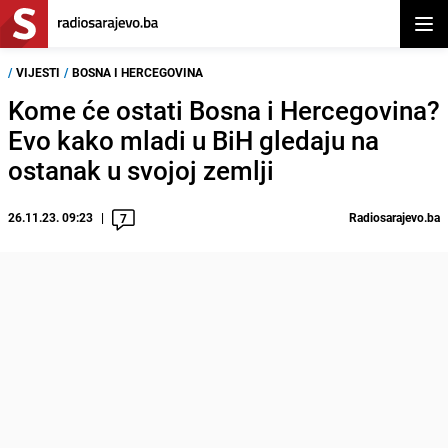
Otvor
/
VIJESTI
/
BOSNA I HERCEGOVINA
Kome će ostati Bosna i Hercegovina?
Evo kako mladi u BiH gledaju na
ostanak u svojoj zemlji
26.11.23. 09:23
Radiosarajevo.ba
7