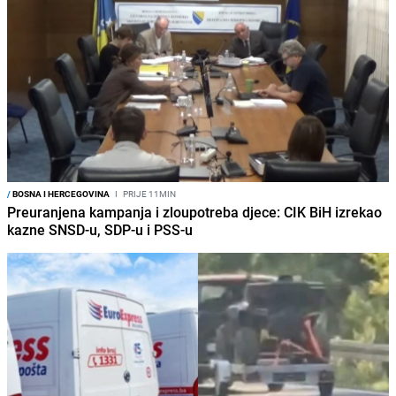
/
BOSNA I HERCEGOVINA
I
PRIJE 11MIN
Preuranjena kampanja i zloupotreba djece: CIK BiH izrekao
kazne SNSD-u, SDP-u i PSS-u