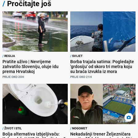
/
Pročitajte još
/
REGIJA
/
SVIJET
Pratite uživo | Nevrijeme
Borba trajala satima: Pogledajte
zahvatilo Sloveniju, oluje idu
'grdosiju' od skoro tri metra koju
prema Hrvatskoj
su braća izvukla iz mora
PRIJE OKO 20H
PRIJE OKO 21H
/
ŽIVOT I STIL
/
NOGOMET
Bolja alternativa izbjeljivaču:
Nekadašnji trener Željezničara