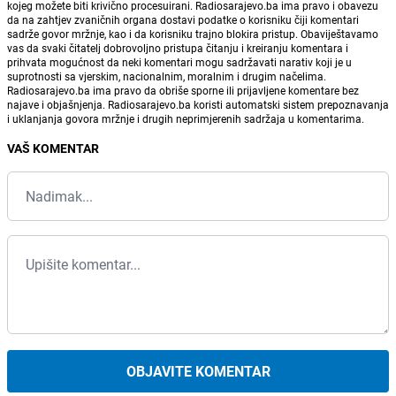
kojeg možete biti krivično procesuirani. Radiosarajevo.ba ima pravo i obavezu
da na zahtjev zvaničnih organa dostavi podatke o korisniku čiji komentari
sadrže govor mržnje, kao i da korisniku trajno blokira pristup. Obaviještavamo
vas da svaki čitatelj dobrovoljno pristupa čitanju i kreiranju komentara i
prihvata mogućnost da neki komentari mogu sadržavati narativ koji je u
suprotnosti sa vjerskim, nacionalnim, moralnim i drugim načelima.
Radiosarajevo.ba ima pravo da obriše sporne ili prijavljene komentare bez
najave i objašnjenja. Radiosarajevo.ba koristi automatski sistem prepoznavanja
i uklanjanja govora mržnje i drugih neprimjerenih sadržaja u komentarima.
VAŠ KOMENTAR
OBJAVITE KOMENTAR