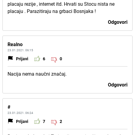
placaju rezije , internet itd. Hrvati su Stocu nista ne
placaju . Parazitiraju na grbaci Bosnjaka !
Odgovori
Realno
23.01.2021. 06:15
Prijavi
6
0
Nacija nema naučni značaj.
Odgovori
#
23.01.2021. 06:24
Prijavi
7
2