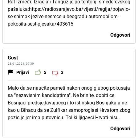
Rat između Izraela i Tariguzije po teritoriji smederevskog
pašaluka:https://radiosarajevo.ba/vijesti/regija/pojavio-
se-snimak-jezive-nesrece-u-beogradu-automobilom-
pokosila-sest-pjesaka/403615
Odgovori
Gost
23.01.2021. 07:39
Prijavi
5
3
Malo da.se naucite pameti nakon onog glupog pokusaja
sa "nezavisnim kandidatima". Ne brinite, dobiti ce
Bosnjaci predsjedavajuceg i to istinskog Bosnjaka a ne
kao u Bihacu da se Zulfikar samoproglasi Hrvatom zbog
pozicije jer ima putovnicu. Toliki ljigavci Hrvati nisu.
Odgovori