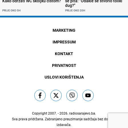
Kako održati WC školjku čistom?
se pita: "Odakle se stvorio toliki
dug?"
PRIJE OKO 5H
PRIJE OKO 20H
MARKETING
IMPRESSUM
KONTAKT
PRIVATNOST
USLOVI KORIŠTENJA
Copyright 2007. - 2026.
radiosarajevo.ba
.
Sva prava pridržana. Zabranjeno preuzimanje sadržaja bez dozvole
izdavača.