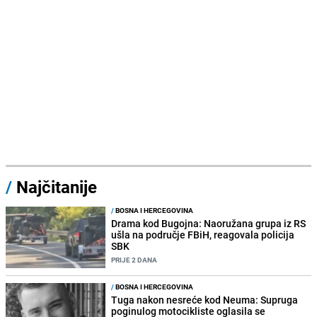
/
Najčitanije
/
BOSNA I HERCEGOVINA
Drama kod Bugojna: Naoružana grupa iz RS
ušla na područje FBiH, reagovala policija
SBK
PRIJE 2 DANA
/
BOSNA I HERCEGOVINA
Tuga nakon nesreće kod Neuma: Supruga
poginulog motocikliste oglasila se