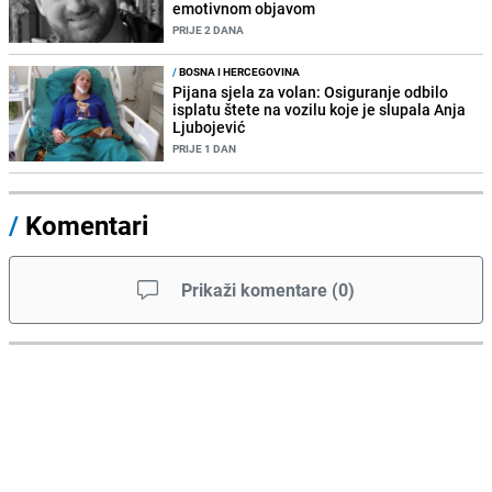
emotivnom objavom
PRIJE 2 DANA
/
BOSNA I HERCEGOVINA
Pijana sjela za volan: Osiguranje odbilo
isplatu štete na vozilu koje je slupala Anja
Ljubojević
PRIJE 1 DAN
/
Komentari
Prikaži komentare
(
0
)