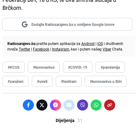
Brčkom.
Dodajte Radiosarajevo.ba u omiljene Google izvore
Radiosarajevo.ba
pratite putem aplikacije za
Android
|
iOS
i društvenih
mreža
Twitter
|
Facebook
|
Instagram
, kao i putem našeg
Viber
Chata.
#KCUS
#koronavirus
#COVID-19
#pandemija
#zaraženi
#umrli
#testirani
#koronavirus u BiH
31
Dijeljenja