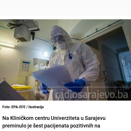
Foto: EPA-EFE / Ilustracija
Na
Kliničkom centru Univerziteta u Sarajevu
preminulo je šest pacijenata pozitivnih na