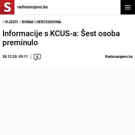
Otvor
/
VIJESTI
/
BOSNA I HERCEGOVINA
Informacije s KCUS-a: Šest osoba
preminulo
28.12.20. 09:11
Radiosarajevo.ba
0