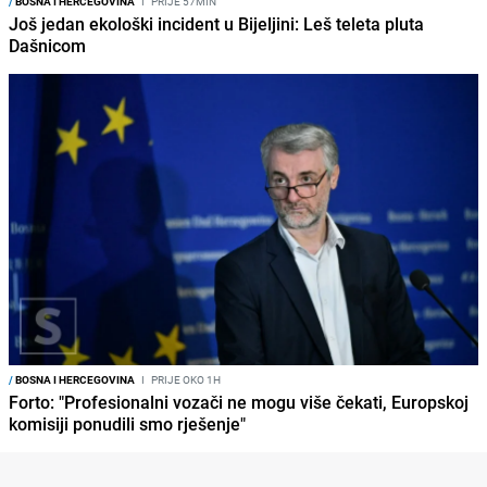
/
BOSNA I HERCEGOVINA
I
PRIJE 57MIN
Još jedan ekološki incident u Bijeljini: Leš teleta pluta
Dašnicom
/
BOSNA I HERCEGOVINA
I
PRIJE OKO 1H
Forto: "Profesionalni vozači ne mogu više čekati, Europskoj
komisiji ponudili smo rješenje"