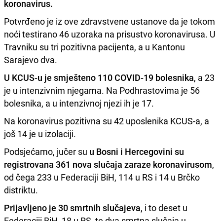
koronavirus.
Potvrđeno je iz ove zdravstvene ustanove da je tokom
noći testirano 46 uzoraka na prisustvo koronavirusa. U
Travniku su tri pozitivna pacijenta, a u Kantonu
Sarajevo dva.
U KCUS-u je smješteno 110 COVID-19 bolesnika
, a 23
je u intenzivnim njegama. Na Podhrastovima je 56
bolesnika, a u intenzivnoj njezi ih je 17.
Na koronavirus pozitivna su 42 uposlenika KCUS-a, a
još 14 je u izolaciji.
Podsjećamo, jučer su
u Bosni i Hercegovini su
registrovana 361 nova slučaja zaraze koronavirusom
,
od čega 233 u Federaciji BiH, 114 u RS i 14 u Brčko
distriktu.
Prijavljeno je 30 smrtnih slučajeva
, i to deset u
Federaciji BiH, 18 u RS, te dva smrtna slučaja u