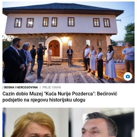
/
BOSNA I HERCEGOVINA
I
PRIJE 10MIN
Cazin dobio Muzej "Kuća Nurije Pozderca": Bećirović
podsjetio na njegovu historijsku ulogu