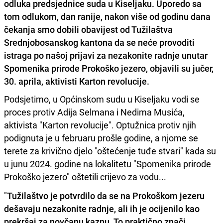
odluka predsjednice suda u Kiseljaku. Uporedo sa
tom odlukom, dan ranije, nakon više od godinu dana
čekanja smo dobili obavijest od Tužilaštva
Srednjobosanskog kantona da se neće provoditi
istraga po našoj prijavi za nezakonite radnje unutar
Spomenika prirode Prokoško jezero, objavili su jučer,
30. aprila, aktivisti Karton revolucije.
Podsjetimo, u Općinskom sudu u Kiseljaku vodi se
proces protiv Adija Selmana i Nedima Musića,
aktivista "Karton revolucije". Optužnica protiv njih
podignuta je u februaru prošle godine, a njome se
terete za krivično djelo "oštećenje tuđe stvari" kada su
u junu 2024. godine na lokalitetu "Spomenika prirode
Prokoško jezero" oštetili crijevo za vodu...
"
Tužilaštvo je potvrdilo da se na Prokoškom jezeru
dešavaju nezakonite radnje, ali ih je ocijenilo kao
prekršaj za novčanu kaznu. To praktično znači