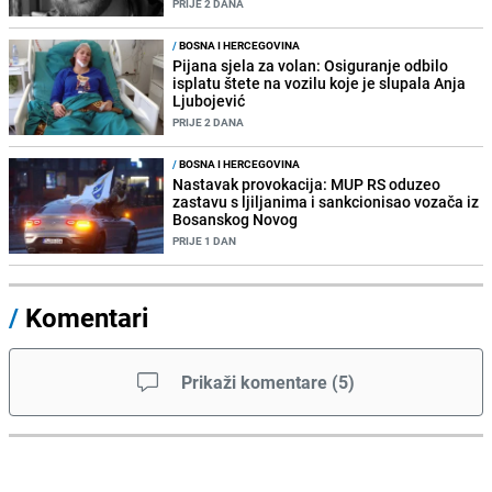
PRIJE 2 DANA
/
BOSNA I HERCEGOVINA
Pijana sjela za volan: Osiguranje odbilo
isplatu štete na vozilu koje je slupala Anja
Ljubojević
PRIJE 2 DANA
/
BOSNA I HERCEGOVINA
Nastavak provokacija: MUP RS oduzeo
zastavu s ljiljanima i sankcionisao vozača iz
Bosanskog Novog
PRIJE 1 DAN
/
Komentari
Prikaži komentare
(
5
)