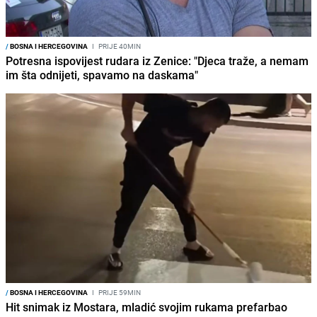
/
BOSNA I HERCEGOVINA
I
PRIJE 40MIN
Potresna ispovijest rudara iz Zenice: "Djeca traže, a nemam
im šta odnijeti, spavamo na daskama"
/
BOSNA I HERCEGOVINA
I
PRIJE 59MIN
Hit snimak iz Mostara, mladić svojim rukama prefarbao