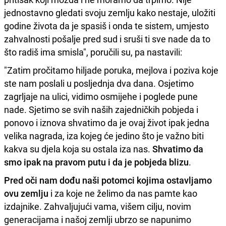
jednostavno gledati svoju zemlju kako nestaje, uložiti
godine života da je spasiš i onda te sistem, umjesto
zahvalnosti pošalje pred sud i sruši ti sve nade da to
što radiš ima smisla", poručili su, pa nastavili:
"Zatim pročitamo hiljade poruka, mejlova i poziva koje
ste nam poslali u posljednja dva dana. Osjetimo
zagrljaje na ulici, vidimo osmijehe i poglede pune
nade. Sjetimo se svih naših zajedničkih pobjeda i
ponovo i iznova shvatimo da je ovaj život ipak jedna
velika nagrada, iza kojeg će jedino što je važno biti
kakva su djela koja su ostala iza nas.
Shvatimo da
smo ipak na pravom putu i da je pobjeda blizu
.
Pred oči nam dođu naši potomci kojima ostavljamo
ovu zemlju
i za koje ne želimo da nas pamte kao
izdajnike. Zahvaljujući vama, višem cilju, novim
generacijama i našoj zemlji ubrzo se napunimo