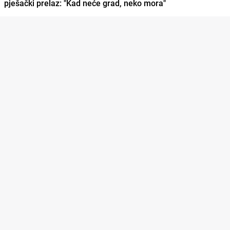
pješački prelaz: "Kad neće grad, neko mora"