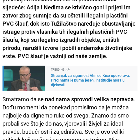
sljedeće: Adija i Nedima se krivično goni i prijeti im
zatvor zbog sumnje da su oštetili ilegalni plastični
PVC šlauf, dok isto Tužilaštvo naređuje obustavljanje
istrage protiv vlasnika tih ilegalnih plastičnih PVC
šlaufa, koji su ilegalno izgradili objekte, uništili
prirodu, narušili izvore i pobili endemske životinjske
vrste. PVC šlauf je važniji od naše zemlje.
TRENDING
Stručnjak za sigurnost Ahmed Kico upozorava:
Pred nama je burna jesen, institucije moraju
djelovati
Smatramo da se
nad nama sprovodi velika nepravda
.
Dođu momenti da ponekad pomislimo da je možda
najbolje da dignemo ruke od svega. Znamo da smo
probali sve što je do nas, vjerovali i živjeli za ideal
pravde, budućnosti i zajedništva. Sve je ovo veliki
pritisak koji možda i ne moramo da trpimo. Nije