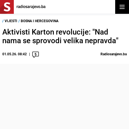
Otvor
/
VIJESTI
/
BOSNA I HERCEGOVINA
Aktivisti Karton revolucije: "Nad
nama se sprovodi velika nepravda"
01.05.26. 08:42
Radiosarajevo.ba
5