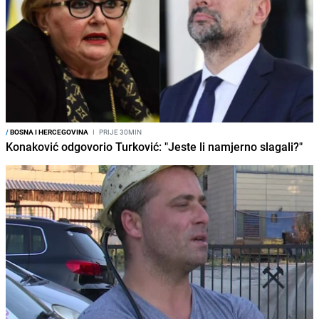
/
BOSNA I HERCEGOVINA
I
PRIJE 30MIN
Konaković odgovorio Turković: "Jeste li namjerno slagali?"