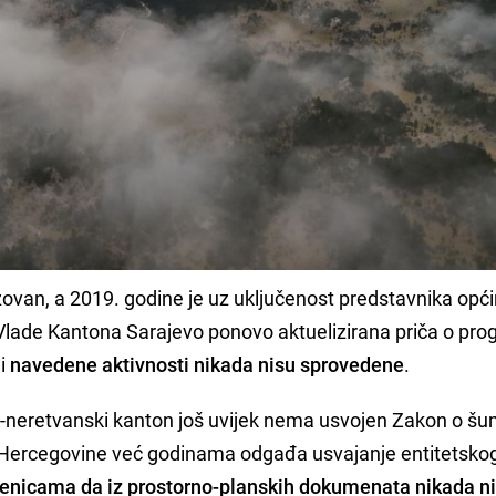
zovan, a 2019. godine je uz uključenost predstavnika opć
 Vlade Kantona Sarajevo ponovo aktuelizirana priča o pro
i
navedene aktivnosti nikada nisu sprovedene
.
o-neretvanski kanton još uvijek nema usvojen Zakon o š
 i Hercegovine već godinama odgađa usvajanje entitetsko
njenicama da iz prostorno-planskih dokumenata nikada n