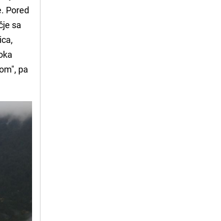
e. Pored
čje sa
ica,
toka
kom", pa