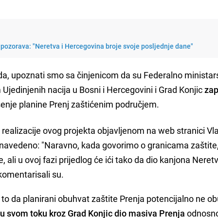
upozorava: "Neretva i Hercegovina broje svoje posljednje dane"
da, upoznati smo sa činjenicom da su Federalno ministar
 Ujedinjenih nacija u Bosni i Hercegovini i Grad Konjic
zap
šenje planine Prenj zaštićenim područjem.
alizacije ovog projekta objavljenom na web stranici Vl
 navedeno: "Naravno, kada govorimo o granicama zaštite
je, ali u ovoj fazi prijedlog će ići tako da dio kanjona Nere
komentarisali su.
 to da planirani obuhvat zaštite Prenja potencijalno ne ob
 u svom toku kroz Grad Konjic dio masiva Prenja
odnosno