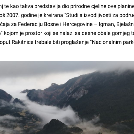
j te kao takva predstavlja dio prirodne cjeline ove planin
 još 2007. godine je kreirana "Studija izvodljivosti za podru
aja za Federaciju Bosne i Hercegovine – Igman, Bjelašn
e" kojom je prostor koji se nalazi sa desne obale gornjeg 
poput Rakitnice trebale biti proglašenje "Nacionalnim par