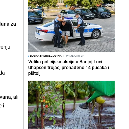
plana za
šenju
/
BOSNA I HERCEGOVINA
I
PRIJE OKO 2H
Velika policijska akcija u Banjoj Luci:
Uhapšen trojac, pronađeno 14 pušaka i
ada
pištolj
vana, ali
 i
i