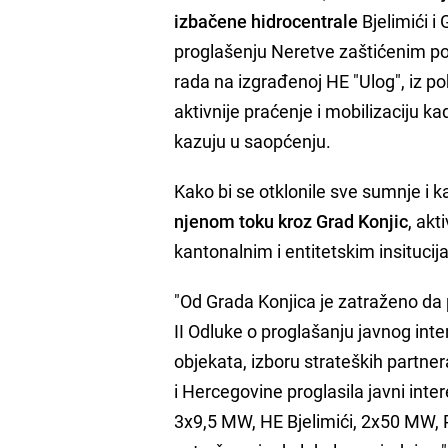
izbačene hidrocentrale
Bjelimići i
proglašenju Neretve zaštićenim pod
rada na izgrađenoj HE "Ulog", iz p
aktivnije praćenje i mobilizaciju k
kazuju u saopćenju.
Kako bi se otklonile sve sumnje i k
njenom toku kroz Grad Konjic
, akt
kantonalnim i entitetskim insitucijam
"Od Grada Konjica je zatraženo da p
II Odluke o proglašanju javnog inte
objekata, izboru strateških partner
i Hercegovine proglasila javni inte
3x9,5 MW, HE Bjelimići, 2x50 MW, 