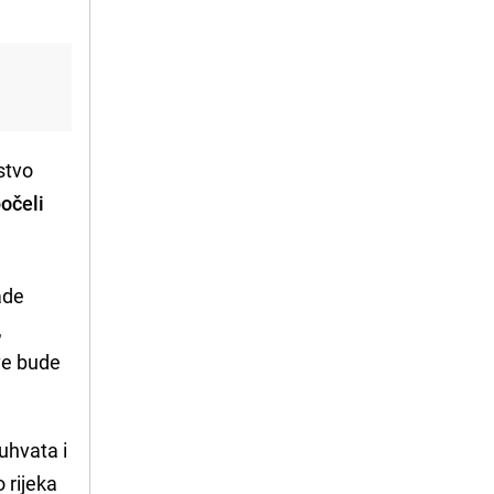
stvo
očeli
ade
,
tve bude
uhvata i
 rijeka