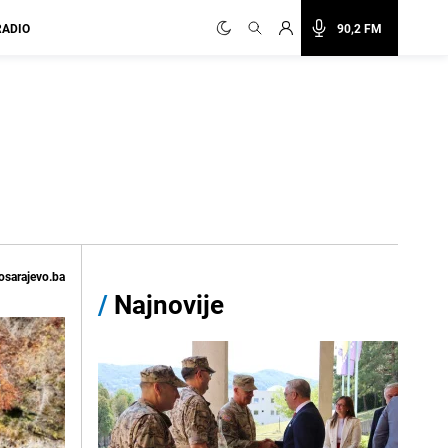
RADIO
90,2 FM
osarajevo.ba
/
Najnovije