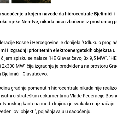
 su saopćenje u kojem navode da hidrocentrale Bjelimići i
toku rijeke Neretve, nikada nisu izbačene iz prostornog 
eracije Bosne i Hercegovine je donijela "Odluku o progla
emi i izgradnji prioritetnih elektroenergetskih objekata
u
 čijem spisku se nalaze "HE Glavatičevo, 3x 9,5 MW", "HE
ći 2x300 MW" čija izgradnja je predviđena na prostoru Gr
Bjelimići i Glavatičevo.
odina gradnja pomenutih hidrocentrala nikada nije realizo
i prisutni u strateškim dokumentima Vlade Federacije Bosne
etvanskog kantona među kojima je svakako najznačajnij
edeni ovi objekti", pojašnjavaju u saopćenju.