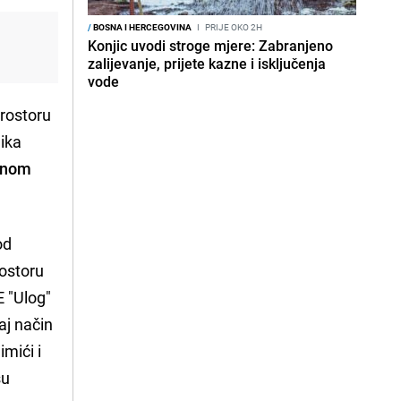
/
BOSNA I HERCEGOVINA
I
PRIJE OKO 2H
Konjic uvodi stroge mjere: Zabranjeno
zalijevanje, prijete kazne i isključenja
vode
rostoru
lika
obnom
od
rostoru
E "Ulog"
aj način
imići i
su