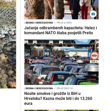
/
BOSNA I HERCEGOVINA
I
PRIJE 41MIN
Jačanje odbrambenih kapaciteta: Helez i
komandant NATO štaba posjetili Pretis
/
BOSNA I HERCEGOVINA
I
PRIJE OKO 1H
Nosite smokve i grožđe iz BiH u
Hrvatsku? Kazna može biti i do 13.260
eura