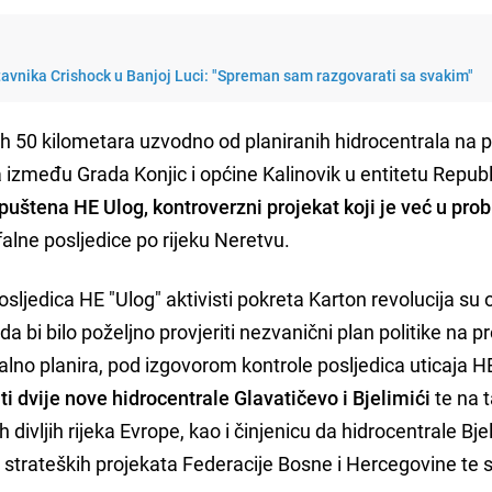
tavnika Crishock u Banjoj Luci: "Spreman sam razgovarati sa svakim"
 50 kilometara uzvodno od planiranih hidrocentrala na p
a između Grada Konjic i općine Kalinovik u entitetu Repub
 puštena HE Ulog, kontroverzni projekat koji je već u pr
lne posljedice po rijeku Neretvu.
sljedica HE "Ulog" aktivisti pokreta Karton revolucija su 
da bi bilo poželjno provjeriti nezvanični plan politike na p
alno planira, pod izgovorom kontrole posljedica uticaja H
ti dvije nove hidrocentrale Glavatičevo i Bjelimići
te na t
h divljih rijeka Evrope, kao i činjenicu da hidrocentrale Bjel
z strateških projekata Federacije Bosne i Hercegovine te 