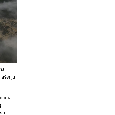
ina
glašenju
umama,
g
isu