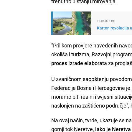
trenutno u stanju mirovanja.
11.10.25. 14:51
Karton revolucija 
"Prilikom provjere navedenih navo
okoliša i turizma, Razvojni program
proces izrade elaborat
a za progla
U zvaničnom saopštenju povodom re
Federacije Bosne i Hercegovine je
moramo biti realni i svjesni situaci
naslonjen na zaštićeno područje", 
Na ovaj način, tvrde, ukazuje se na
gornji tok Neretve,
iako je Neretva