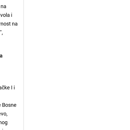
 na
vola i
vnost na
",
na
čke I i
e Bosne
evo,
enog