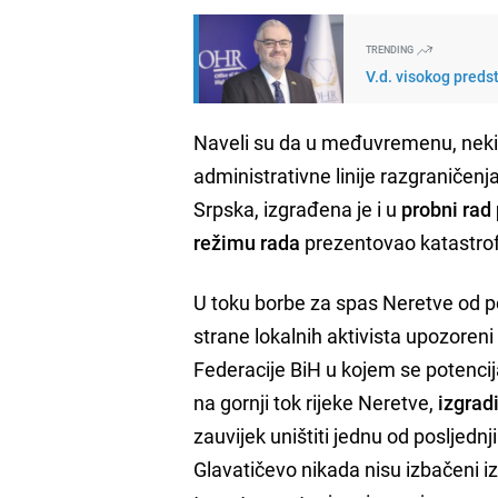
TRENDING
V.d. visokog preds
Naveli su da u međuvremenu, nekih
administrativne linije razgraničenj
Srpska, izgrađena je i u
probni rad
režimu rada
prezentovao katastrofa
U toku borbe za spas Neretve od po
strane lokalnih aktivista upozoreni 
Federacije BiH u kojem se potencij
na gornji tok rijeke Neretve,
izgradi
zauvijek uništiti jednu od posljednji
Glavatičevo nikada nisu izbačeni i