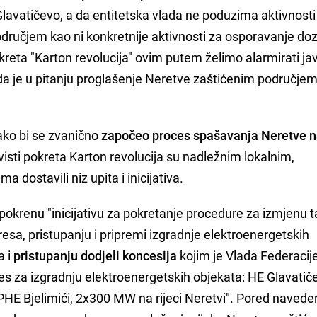
 Glavatičevo, a da entitetska vlada ne poduzima aktivnosti
ručjem kao ni konkretnije aktivnosti za osporavanje doz
okreta "Karton revolucija" ovim putem želimo alarmirati ja
ada je u pitanju proglašenje Neretve zaštićenim područjem
ako bi se zvanično
započeo proces spašavanja Neretve 
ivisti pokreta Karton revolucija su nadležnim lokalnim,
a dostavili niz upita i inicijativa.
okrenu "inicijativu za pokretanje procedure za izmjenu ta
resa, pristupanju i pripremi izgradnje elektroenergetskih
a i
pristupanju dodjeli koncesija
kojim je Vlada Federacij
res za izgradnju elektroenergetskih objekata: HE Glavatič
PHE Bjelimići, 2x300 MW na rijeci Neretvi". Pored naved