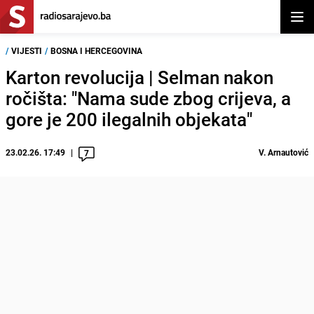
Otvor
/
VIJESTI
/
BOSNA I HERCEGOVINA
Karton revolucija | Selman nakon
ročišta: "Nama sude zbog crijeva, a
gore je 200 ilegalnih objekata"
23.02.26. 17:49
V. Arnautović
7