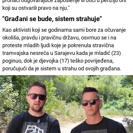
pronaći odgovarajuće zaposlenje ili otići u penziju oni
koji su ostvarili pravo na nju."
"Građani se bude, sistem strahuje"
Kao aktivisti koji se godinama sami bore za očuvanje
okoliša, pravdu i pravičnu državu, osvrnuo se i na
proteste mladih ljudi koje je pokrenula stravična
tramvajska nesreća u Sarajevu kada je mladić (23)
poginuo, dok je djevojka (17) teško povrijeđena,
poručujući da je sistem u strahu od svojih građana.