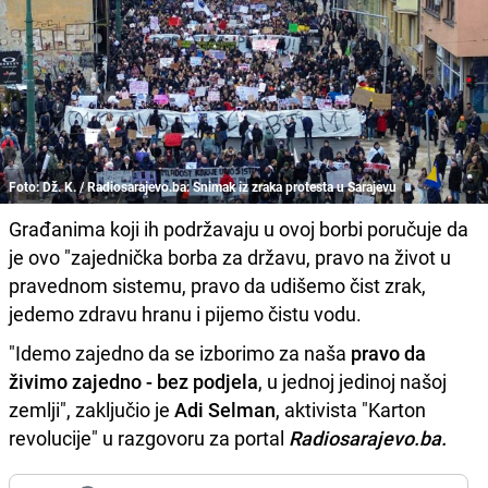
Foto: Dž. K. / Radiosarajevo.ba: Snimak iz zraka protesta u Sarajevu
Građanima koji ih podržavaju u ovoj borbi poručuje da
je ovo "zajednička borba za državu, pravo na život u
pravednom sistemu, pravo da udišemo čist zrak,
jedemo zdravu hranu i pijemo čistu vodu.
"Idemo zajedno da se izborimo za naša
pravo da
živimo zajedno - bez podjela
, u jednoj jedinoj našoj
zemlji", zaključio je
Adi Selman
, aktivista "Karton
revolucije" u razgovoru za portal
Radiosarajevo.ba.