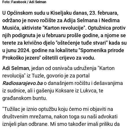
Foto: Facebook / Adi Selman
U Općinskom sudu u Kiseljaku danas, 23. februara,
održano je novo ročište za Adija Selmana i Nedima
Musića, aktiviste "Karton revolucije". Optužnica protiv
njih podignuta je u februaru prošle godine, a njome se
terete za krivično djelo "oštećenje tuđe stvari" kada su
u junu 2024. godine na lokalitetu "Spomenika prirode
Prokoško jezero" oštetili crijevo za vodu.
Adi Selman
, jedan od osnivača udruženja "Karton
revolucija" iz Tuzle, govorio je za portal
Radiosarajevo.ba
o današnjem ročištu i dešavanjima
iz sudnice, ali i gašenju Koksare iz Lukvca, te
građanskom buntu.
"Tužilac je iznio optužbu koju ćemo mi objaviti na
društvenim mrežama, nakon toga su naši advokati
iznijeli plan odbrane. Mi smo također imali priliku da