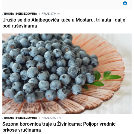
/
BOSNA I HERCEGOVINA
I
PRIJE 47MIN
Urušio se dio Alajbegovića kuće u Mostaru, tri auta i dalje
pod ruševinama
/
BOSNA I HERCEGOVINA
I
PRIJE OKO 1H
Sezona borovnica traje u Živinicama: Poljoprivrednici
prkose vrućinama