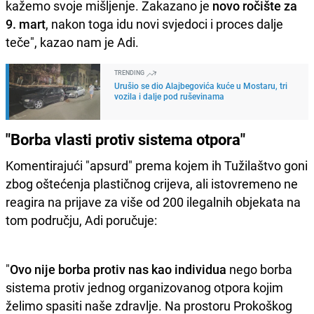
kažemo svoje mišljenje. Zakazano je
novo ročište za
9. mart
, nakon toga idu novi svjedoci i proces dalje
teče", kazao nam je Adi.
TRENDING
Urušio se dio Alajbegovića kuće u Mostaru, tri
vozila i dalje pod ruševinama
"Borba vlasti protiv sistema otpora"
Komentirajući "apsurd" prema kojem ih Tužilaštvo goni
zbog oštećenja plastičnog crijeva, ali istovremeno ne
reagira na prijave za više od 200 ilegalnih objekata na
tom području, Adi poručuje:
"
Ovo nije borba protiv nas kao individua
nego borba
sistema protiv jednog organizovanog otpora kojim
želimo spasiti naše zdravlje. Na prostoru Prokoškog