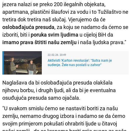
jezera nalazi se preko 200 ilegalnih objekata,
apartmana, plastični šlaufovi za vodu i to Tužilaštvo ne
tretira dok tretira naš slučaj. Vjerujemo da će
oslobađajuća presuda
, za koju se nadamo da ćemo se
izboriti, biti i
poruka svim ljudima
u cijeloj BiH da
imamo prava štititi našu zemlju
i naša ljudska prava."
22.02.26. 20:49
Aktivisti 'Karton revolucije': "Sutra nam je
suđenje. Žele nas poslati u zatvor"
Naglašava da bi oslobađajuća presuda olakšala
njihovu borbu, i drugih ljudi, ali da bi je eventualna
osuđujuća presuda samo ojačala.
"U svakom smislu ćemo se nastaviti boriti za našu
zemlju, nemamo drugog izbora i nadamo se da ćemo
svojim primjerom pokušati ohrabriti ljude u čitavoj