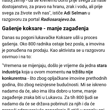
našoj zemlji - da se krenemo boriti prije svega za naše
dostojanstvo, za pravo na hranu, zrak i vodu, ali prije
svega za živote svih nas", ističe
Adi Selman
u
razgovoru za portal
Radiosarajevo.ba.
Gašenje koksare - manje zagađenja
Danas su pogoni lukavačke Koksare ušli u proces
gašenja. Oko 800 radnika ostaje bez posla, a imovina
je ponuđena na prodaju. Kao aktivista se u razgovoru
osvrnuo i na to:
"Vremena se mijenjaju, došlo je vrijeme da jedna
stara
industrija
koja u ovom momentu
na tržištu nije
konkurentna
- što zbog opljačkane imovine prethodnih
godina, što zbog neizvjesne budućnosti. Mi se iskreno
nadamo da će, ako ima išta dobro u tome, manje
zagađenje zraka biti u Lukavcu. Za tih 800 ljudi se
nadamo da će se država pobrinuti za njih i da će