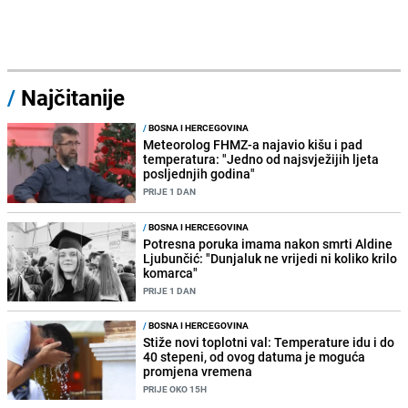
/
Najčitanije
/
BOSNA I HERCEGOVINA
Meteorolog FHMZ-a najavio kišu i pad
temperatura: "Jedno od najsvježijih ljeta
posljednjih godina"
PRIJE 1 DAN
/
BOSNA I HERCEGOVINA
Potresna poruka imama nakon smrti Aldine
Ljubunčić: "Dunjaluk ne vrijedi ni koliko krilo
komarca"
PRIJE 1 DAN
/
BOSNA I HERCEGOVINA
Stiže novi toplotni val: Temperature idu i do
40 stepeni, od ovog datuma je moguća
promjena vremena
PRIJE OKO 15H