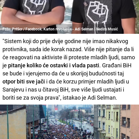
Foto: PrtScr / Facebook: Karton revolucija - Adi Selman i Nedim Musić
"Sistem koji do prije dvije godine nije imao nikakvog
protivnika, sada ide korak nazad. Više nije pitanje da li
će reagovati na aktiviste ili proteste mladih ljudi, samo
je
pitanje koliko će ostavki i vlada pasti
. Građani BiH
se bude i vjerujemo da će u skorijoj budućnosti taj
otpor biti sve jači
i da će korzu primjer mladih ljudi u
Sarajevu i nas u čitavoj BiH, sve više ljudi ustajati i
boriti se za svoja prava", istakao je Adi Selman.