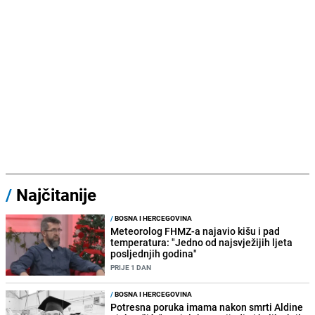
/
Najčitanije
/
BOSNA I HERCEGOVINA
Meteorolog FHMZ-a najavio kišu i pad
temperatura: "Jedno od najsvježijih ljeta
posljednjih godina"
PRIJE 1 DAN
/
BOSNA I HERCEGOVINA
Potresna poruka imama nakon smrti Aldine