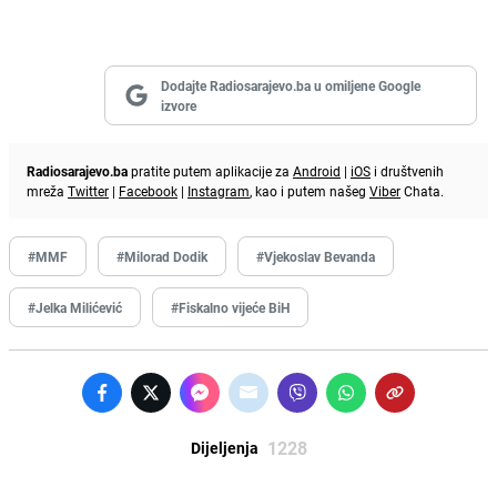
Dodajte Radiosarajevo.ba u omiljene Google
izvore
Radiosarajevo.ba
pratite putem aplikacije za
Android
|
iOS
i društvenih
mreža
Twitter
|
Facebook
|
Instagram
, kao i putem našeg
Viber
Chata.
#MMF
#Milorad Dodik
#Vjekoslav Bevanda
#Jelka Milićević
#Fiskalno vijeće BiH
1228
Dijeljenja