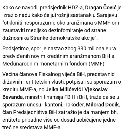
Kako se navodi, predsjednik HDZ-a,
Dragan Čović
je
izrazio nadu kako će jutrošnji sastanak u Sarajevu
"otkloniti nesporazume oko aranžmana s MMF-om i
zaustaviti medijsko dezinfomiranje od strane
dužnosnika Stranke demokratske akcije".
Podsjetimo, spor je nastao zbog 330 miliona eura
predviđenih novim kreditnim aranžmanom BiH s
Međunarodnim monetarnim fondom (MMF).
Većina članova Fiskalnog vijeća BiH, predstavnici
državnih i entitetskih vlasti, potpisali su sporazum o
kreditu MMF-a, no
Jelka Milićević
i
Vjekoslav
Bevanda
, ministri finansija FBiH i BiH, traže da se u
sporazum unesu i kantoni. Također,
Milorad Dodik
,
član Predsjedništva BiH zatražio je da manjem bh.
entitetu pripadne više od dosad uobičajene jedne
trećine sredstava MMF-a.