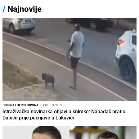
/
Najnovije
/
BOSNA I HERCEGOVINA
I
PRIJE 37MIN
Istraživačka novinarka objavila snimke: Napadač pratio
Dabića prije pucnjave u Lukavici