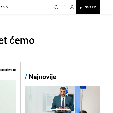
RADIO
90,2 FM
čet ćemo
osarajevo.ba
/
Najnovije