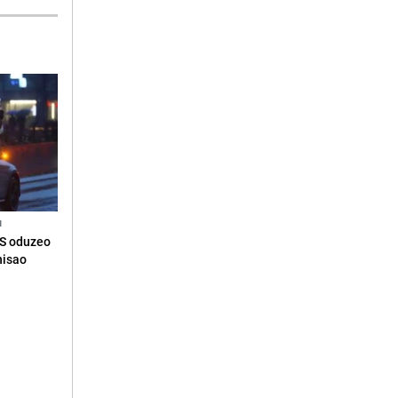
N
RS oduzeo
nisao