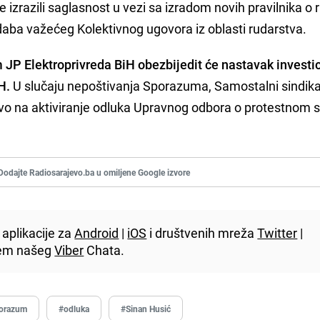
 te izrazili saglasnost u vezi sa izradom novih pravilnika o r
aba važećeg Kolektivnog ugovora iz oblasti rudarstva.
JP Elektroprivreda BiH obezbijedit će nastavak investi
H.
U slučaju nepoštivanja Sporazuma, Samostalni sindik
vo na aktiviranje odluka Upravnog odbora o protestnom s
Dodajte Radiosarajevo.ba u omiljene Google izvore
aplikacije za
Android
|
iOS
i društvenih mreža
Twitter
|
utem našeg
Viber
Chata.
orazum
#odluka
#Sinan Husić