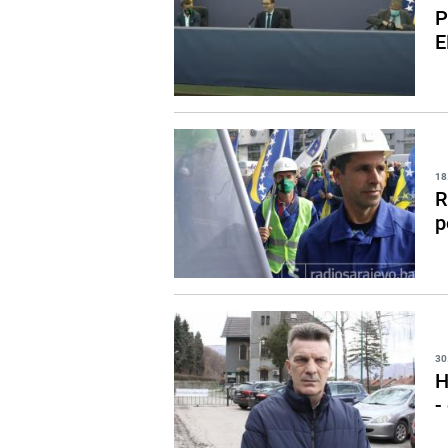
P
E
18
R
p
30
H
-