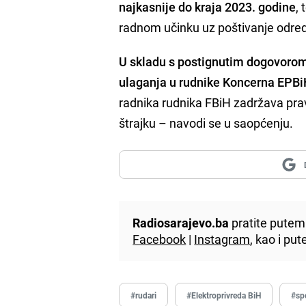
najkasnije do kraja 2023. godine
,
radnom učinku uz poštivanje odred
U skladu s postignutim dogovorom 
ulaganja u rudnike Koncerna EPBi
radnika rudnika FBiH zadržava pra
štrajku – navodi se u saopćenju.
Radiosarajevo.ba
pratite putem 
Facebook
|
Instagram
, kao i p
#rudari
#Elektroprivreda BiH
#sp