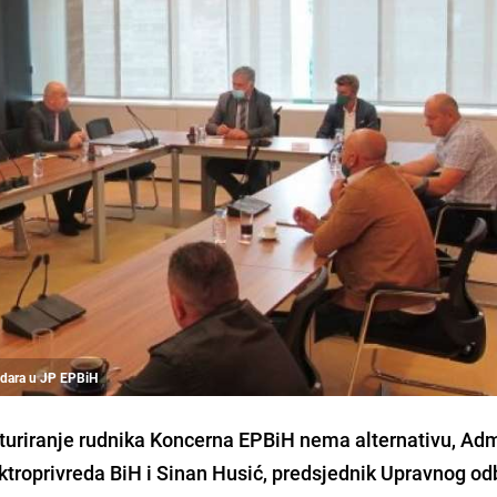
udara u JP EPBiH
kturiranje rudnika Koncerna EPBiH nema alternativu,
Adm
ektroprivreda BiH i
Sinan Husić
, predsjednik Upravnog od