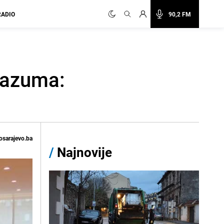
RADIO
90,2 FM
razuma:
osarajevo.ba
/
Najnovije