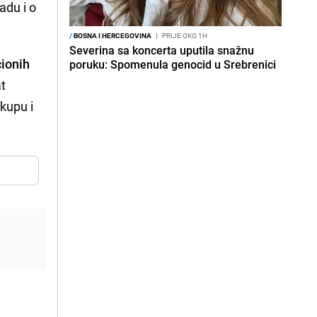
adu i o
/
BOSNA I HERCEGOVINA
I
PRIJE OKO 1H
Severina sa koncerta uputila snažnu
cionih
poruku: Spomenula genocid u Srebrenici
at
kupu i