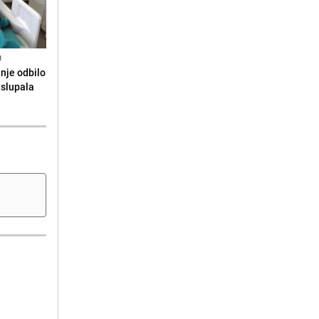
N
anje odbilo
e slupala