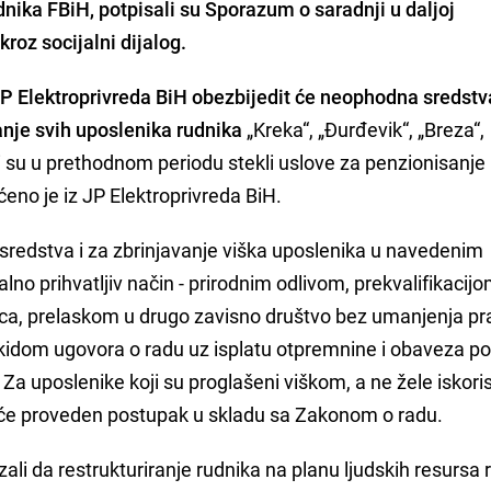
dnika FBiH,
potpisali su Sporazum o saradnji u daljoj
roz socijalni dijalog.
P Elektroprivreda BiH obezbijedit će neophodna sredstv
nje svih uposlenika rudnika
„Kreka“, „Đurđevik“, „Breza“,
oji su u prethodnom periodu stekli uslove za penzionisanje i
eno je iz JP Elektroprivreda BiH.
 sredstva i za zbrinjavanje viška uposlenika u navedenim
alno prihvatljiv način - prirodnim odlivom, prekvalifikacijo
vca, prelaskom u drugo zavisno društvo bez umanjenja pr
idom ugovora o radu uz isplatu otpremnine i obaveza p
a uposlenike koji su proglašeni viškom, a ne žele iskorist
it će proveden postupak u skladu sa Zakonom o radu.
li da restrukturiranje rudnika na planu ljudskih resursa r