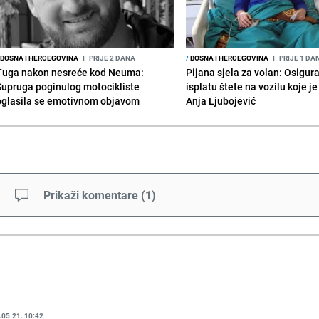
BOSNA I HERCEGOVINA
I
PRIJE 2 DANA
/
BOSNA I HERCEGOVINA
I
PRIJE 1 DA
Tuga nakon nesreće kod Neuma:
Pijana sjela za volan: Osigur
Supruga poginulog motocikliste
isplatu štete na vozilu koje j
oglasila se emotivnom objavom
Anja Ljubojević
Prikaži komentare
(
1
)
.05.21. 10:42