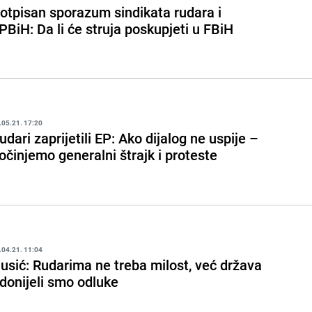
otpisan sporazum sindikata rudara i
PBiH: Da li će struja poskupjeti u FBiH
.05.21. 17:20
udari zaprijetili EP: Ako dijalog ne uspije –
očinjemo generalni štrajk i proteste
.04.21. 11:04
usić: Rudarima ne treba milost, već država
 donijeli smo odluke