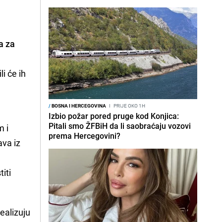
a za
li će ih
/
BOSNA I HERCEGOVINA
I
PRIJE OKO 1H
Izbio požar pored pruge kod Konjica:
Pitali smo ŽFBiH da li saobraćaju vozovi
m i
prema Hercegovini?
ava iz
o
iti
ealizuju