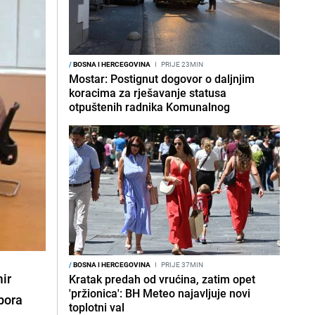
/
BOSNA I HERCEGOVINA
I
PRIJE 23MIN
Mostar: Postignut dogovor o daljnjim
koracima za rješavanje statusa
otpuštenih radnika Komunalnog
/
BOSNA I HERCEGOVINA
I
PRIJE 37MIN
ir
Kratak predah od vrućina, zatim opet
'pržionica': BH Meteo najavljuje novi
bora
toplotni val