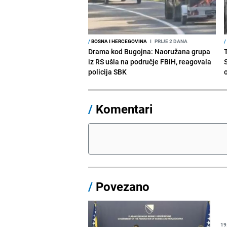
/
BOSNA I HERCEGOVINA
I
PRIJE 2 DANA
/
Drama kod Bugojna: Naoružana grupa
iz RS ušla na područje FBiH, reagovala
policija SBK
/
Komentari
/
Povezano
19