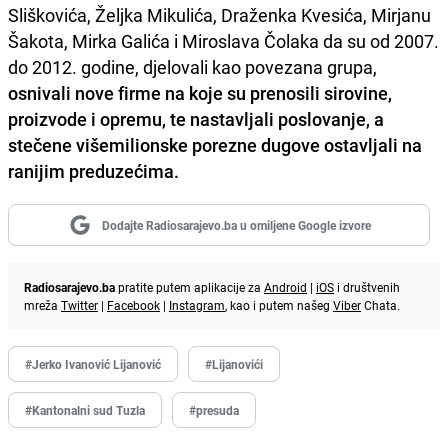
Sliškovića, Željka Mikulića, Draženka Kvesića, Mirjanu
Šakota, Mirka Galića i Miroslava Čolaka da su od 2007.
do 2012. godine, djelovali kao povezana grupa,
osnivali nove firme na koje su prenosili sirovine,
proizvode i opremu, te nastavljali poslovanje, a
stečene višemilionske porezne dugove ostavljali na
ranijim preduzećima.
Dodajte Radiosarajevo.ba u omiljene Google izvore
Radiosarajevo.ba
pratite putem aplikacije za
Android
|
iOS
i društvenih
mreža
Twitter
|
Facebook
|
Instagram
, kao i putem našeg
Viber
Chata.
#Jerko Ivanović Lijanović
#Lijanovići
#Kantonalni sud Tuzla
#presuda