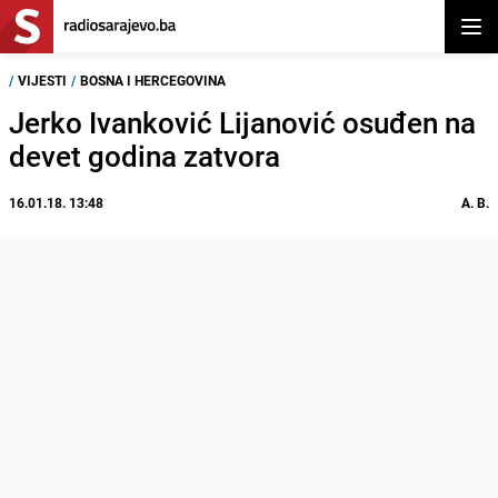
Otvor
/
VIJESTI
/
BOSNA I HERCEGOVINA
Jerko Ivanković Lijanović osuđen na
devet godina zatvora
16.01.18. 13:48
A. B.