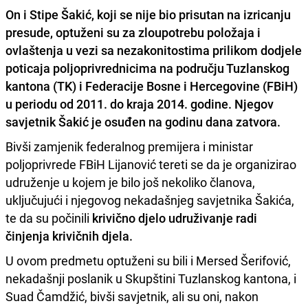
On i Stipe Šakić, koji se nije bio prisutan na izricanju
presude,
optuženi su za zloupotrebu položaja i
ovlaštenja u vezi sa nezakonitostima prilikom dodjele
poticaja poljoprivrednicima
na području Tuzlanskog
kantona (TK) i Federacije Bosne i Hercegovine (FBiH)
u periodu od 2011. do kraja 2014. godine. Njegov
savjetnik Šakić je osuđen na godinu dana zatvora.
Bivši zamjenik federalnog premijera i ministar
poljoprivrede FBiH Lijanović tereti se da je organizirao
udruženje u kojem je bilo još nekoliko članova,
uključujući i njegovog nekadašnjeg savjetnika Šakića,
te da su počinili
krivično djelo udruživanje radi
činjenja krivičnih djela.
U ovom predmetu optuženi su bili i Mersed Šerifović,
nekadašnji poslanik u Skupštini Tuzlanskog kantona, i
Suad Čamdžić, bivši savjetnik, ali su oni, nakon