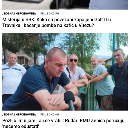
/
BOSNA I HERCEGOVINA
I
PRIJE OKO 5H
Misterija u SBK: Kako su povezani zapaljeni Golf II u
Travniku i bacanje bombe na kafić u Vitezu?
/
BOSNA I HERCEGOVINA
I
PRIJE OKO 6H
Pozlilo im u jami, ali se vratili: Rudari RMU Zenica poručuju,
'nećemo odustati'