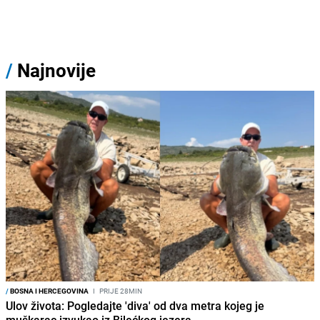
/
Najnovije
/
BOSNA I HERCEGOVINA
I
PRIJE 28MIN
Ulov života: Pogledajte 'diva' od dva metra kojeg je