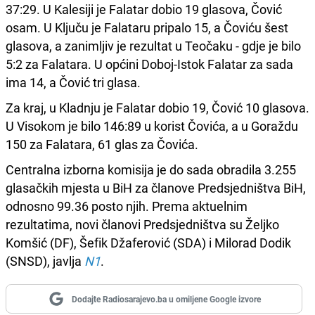
37:29. U Kalesiji je Falatar dobio 19 glasova, Čović
osam. U Ključu je Falataru pripalo 15, a Čoviću šest
glasova, a zanimljiv je rezultat u Teočaku - gdje je bilo
5:2 za Falatara. U općini Doboj-Istok Falatar za sada
ima 14, a Čović tri glasa.
Za kraj, u Kladnju je Falatar dobio 19, Čović 10 glasova.
U Visokom je bilo 146:89 u korist Čovića, a u Goraždu
150 za Falatara, 61 glas za Čovića.
Centralna izborna komisija je do sada obradila 3.255
glasačkih mjesta u BiH za članove Predsjedništva BiH,
odnosno 99.36 posto njih. Prema aktuelnim
rezultatima, novi članovi Predsjedništva su Željko
Komšić (DF), Šefik Džaferović (SDA) i Milorad Dodik
(SNSD), javlja
N1
.
Dodajte Radiosarajevo.ba u omiljene Google izvore