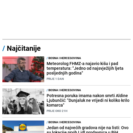
/
Najčitanije
/
BOSNA I HERCEGOVINA
Meteorolog FHMZ-a najavio kišu i pad
temperatura: "Jedno od najsvježijih ljeta
posljednjih godina"
PRIJE 1 DAN
/
BOSNA I HERCEGOVINA
Potresna poruka imama nakon smrti Aldine
Ljubunčić: "Dunjaluk ne vrijedi ni koliko krilo
komarca"
PRIJE OKO 21H
/
BOSNA I HERCEGOVINA
Jedan od najvećih gradova nije na listi: Ovo
su lokacije prvih Lidl prodavnica u BiH