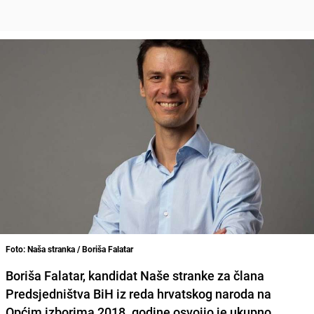
Foto: Naša stranka / Boriša Falatar
Boriša Falatar
, kandidat Naše stranke za člana
Predsjedništva BiH iz reda hrvatskog naroda na
Općim izborima 2018. godine osvojio je ukupno