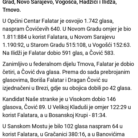
Grad, Novo Sarajevo, Vogošća, Hadžići i Ilidža,
Trnovo.
U Općini Centar Falatar je osvojio 1.742 glasa,
naspram Čovićevih 640. U Novom Gradu omjer je bio
1.811:884 u korist Falatara, u Novom Sarajevu
1.190:92, u Starom Gradu 515:108, u Vogošći 152:63.
Na Ilidži je Falatar dobio 591 glas, a Čović 583.
Zanimljivo u federalnom dijelu Trnova, Falatar je dobio
četiri, a Čović dva glasa. Prema do sada prebrojanim
glasovima, Boriša Falatar i Dragan Čović su
izjednačeni u Brezi, gdje su obojica dobili po 42 glasa.
Kandidat Naše stranke je u Visokom dobio 146
glasova, Čović 89. U Velikoj Kladuši je omjer 122:29 u
korist Falatara, a u Bosanskoj Krupi - 81:34.
U Sanskom Mostu je bilo 102 glasa naspram 64 u
korist Falatara, u Gračanici 380:16, a u Banovićima