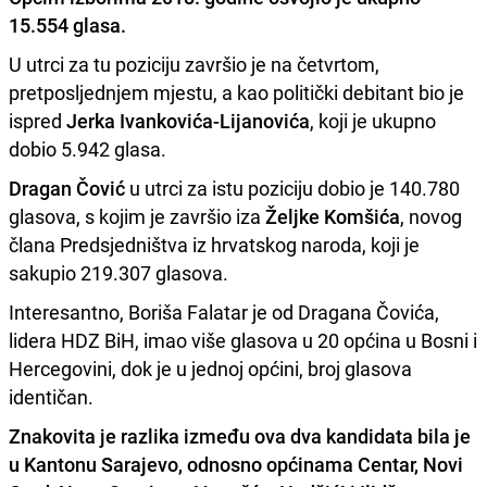
15.554 glasa.
U utrci za tu poziciju završio je na četvrtom,
pretposljednjem mjestu, a kao politički debitant bio je
ispred
Jerka Ivankovića-Lijanovića
, koji je ukupno
dobio 5.942 glasa.
Dragan Čović
u utrci za istu poziciju dobio je 140.780
glasova, s kojim je završio iza
Željke Komšića
, novog
člana Predsjedništva iz hrvatskog naroda, koji je
sakupio 219.307 glasova.
Interesantno, Boriša Falatar je od Dragana Čovića,
lidera HDZ BiH, imao više glasova u 20 općina u Bosni i
Hercegovini, dok je u jednoj općini, broj glasova
identičan.
Znakovita je razlika između ova dva kandidata bila je
u Kantonu Sarajevo, odnosno općinama Centar, Novi