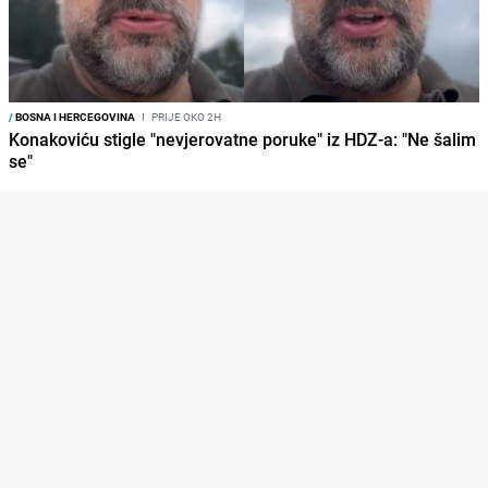
/
BOSNA I HERCEGOVINA
I
PRIJE OKO 2H
Konakoviću stigle "nevjerovatne poruke" iz HDZ-a: "Ne šalim
se"