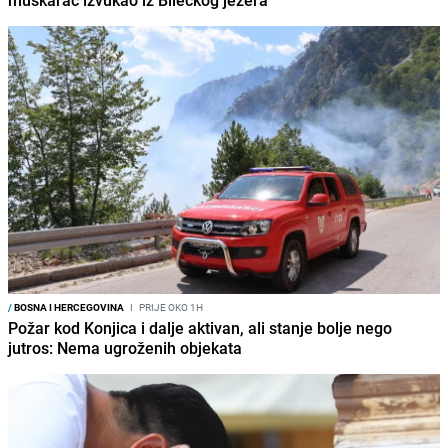
muškarac izvukao iz Bilećkog jezera
/
BOSNA I HERCEGOVINA
I
PRIJE OKO 1H
Požar kod Konjica i dalje aktivan, ali stanje bolje nego
jutros: Nema ugroženih objekata