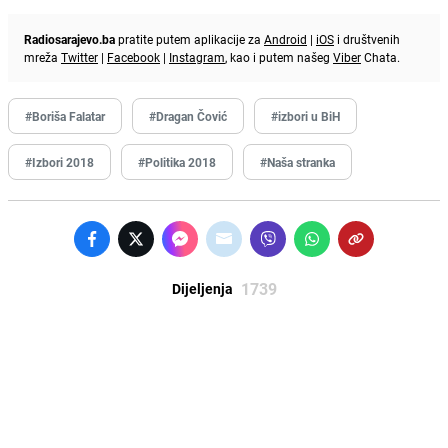
Radiosarajevo.ba
pratite putem aplikacije za
Android
|
iOS
i društvenih
mreža
Twitter
|
Facebook
|
Instagram
, kao i putem našeg
Viber
Chata.
#Boriša Falatar
#Dragan Čović
#izbori u BiH
#Izbori 2018
#Politika 2018
#Naša stranka
1739
Dijeljenja