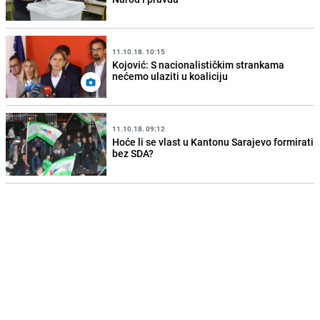
11.10.18. 10:15
Kojović: S nacionalističkim strankama
nećemo ulaziti u koaliciju
11.10.18. 09:12
Hoće li se vlast u Kantonu Sarajevo formirati
bez SDA?