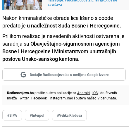
završava
Nakon kriminalističke obrade lice lišeno slobode
predato je
u nadležnost Suda Bosne i Hercegovine.
Prilikom realizacije navedenih aktivnosti ostvarena je
saradnja sa
Obavještajno-sigurnosnom agencijom
Bosne i Hercegovine
i
Ministarstvom unutrašnjih
poslova Unsko-sanskog kantona.
Dodajte Radiosarajevo.ba u omiljene Google izvore
Radiosarajevo.ba
pratite putem aplikacije za
Android
|
iOS
i društvenih
mreža
Twitter
|
Facebook
|
Instagram
, kao i putem našeg
Viber
Chata.
#SIPA
#Interpol
#Velika Kladuša