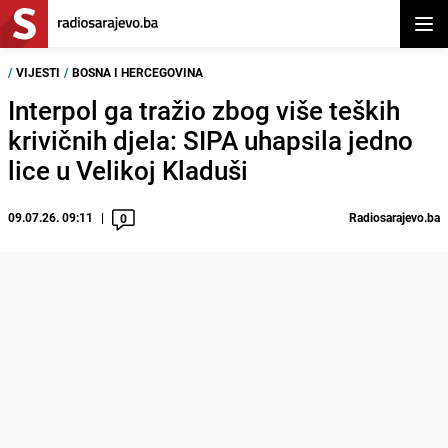
Otvor
/
VIJESTI
/
BOSNA I HERCEGOVINA
Interpol ga tražio zbog više teških
krivičnih djela: SIPA uhapsila jedno
lice u Velikoj Kladuši
09.07.26. 09:11
Radiosarajevo.ba
0