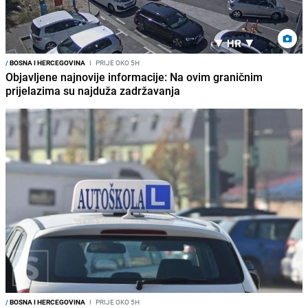
/
BOSNA I HERCEGOVINA
I
PRIJE OKO 5H
Objavljene najnovije informacije: Na ovim graničnim
prijelazima su najduža zadržavanja
/
BOSNA I HERCEGOVINA
I
PRIJE OKO 5H