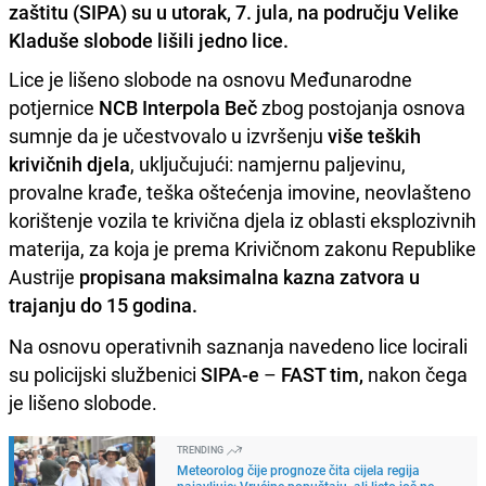
zaštitu (SIPA) su u utorak, 7. jula, na području Velike
Kladuše slobode lišili jedno lice.
Lice je lišeno slobode na osnovu Međunarodne
potjernice
NCB Interpola Beč
zbog postojanja osnova
sumnje da je učestvovalo u izvršenju
više teških
krivičnih djela
, uključujući: namjernu paljevinu,
provalne krađe, teška oštećenja imovine, neovlašteno
korištenje vozila te krivična djela iz oblasti eksplozivnih
materija, za koja je prema Krivičnom zakonu Republike
Austrije
propisana maksimalna kazna zatvora u
trajanju do 15 godina.
Na osnovu operativnih saznanja navedeno lice locirali
su policijski službenici
SIPA-e
–
FAST tim,
nakon čega
je lišeno slobode.
TRENDING
Meteorolog čije prognoze čita cijela regija
najavljuje: Vrućine popuštaju, ali ljeto još ne