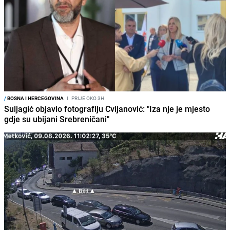
/
BOSNA I HERCEGOVINA
I
PRIJE OKO 3H
Suljagić objavio fotografiju Cvijanović: "Iza nje je mjesto
gdje su ubijani Srebreničani"