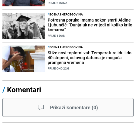
PRIJE 2 DANA
/
BOSNA I HERCEGOVINA
Potresna poruka imama nakon smrti Aldine
Ljubunčić: "Dunjaluk ne vrijedi ni koliko krilo
komarca"
PRIJE 1 DAN
/
BOSNA I HERCEGOVINA
Stiže novi toplotni val: Temperature idu i do
40 stepeni, od ovog datuma je moguća
promjena vremena
PRIJE OKO 22H
/
Komentari
Prikaži komentare
(
0
)